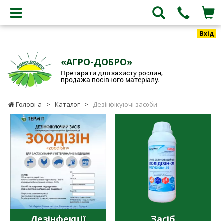
Вхід
«АГРО-ДОБРО»
Препарати для захисту рослин,
продажа посівного матеріалу.
Головна
>
Каталог
>
Дезінфікуючі засоби
Дезінфекції
Засіб