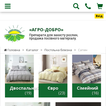
Вхід
«АГРО-ДОБРО»
Препарати для захисту рослин,
продажа посівного матеріалу.
Головна
>
Каталог
>
Постільна білизна
>
Сатин
Двоспальний
Євро
Сімейний
(19)
(23)
(16)