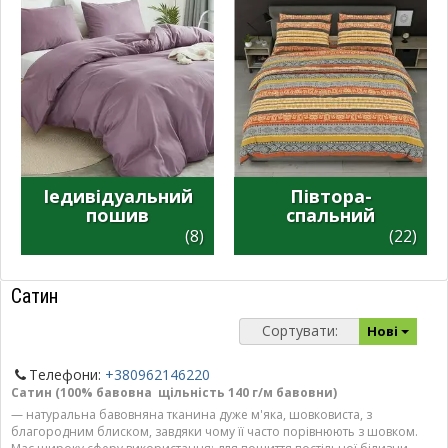
Іедивідуальний
Півтора-
пошив
спальний
(8)
(22)
Сатин
Сортувати:
Нові
Телефони:
+380962146220
Сатин (
100% бавовна щільність 140 г/м бавовни)
— натуральна бавовняна тканина дуже м'яка, шовковиста, з
благородним блиском, завдяки чому її часто порівнюють з шовком.