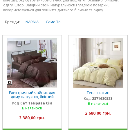
Має широку сферу використання: для пошиття постільної білизни,
одягу, штор. Завдяки своїй натуральності і гладкою поверхні,
використовується для пошиття дитячого білизни та одягу.
Бренди:
NARNIA
Саме То
Електричний чайник для
Тепло сатин
дому на кухню, Якісний
Код:
2871680523
домашній чайник
Код:
Сат Темрява Сім
В наявності
Компактний електричний
В наявності
для дому RL-14
2 680,00 грн.
3 380,00 грн.