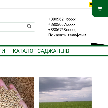
Вхід
+3809621xxxxx,
+3805067xxxxx,
+3806763xxxxx,
Показати телефони
ТИ
КАТАЛОГ САДЖАНЦІВ