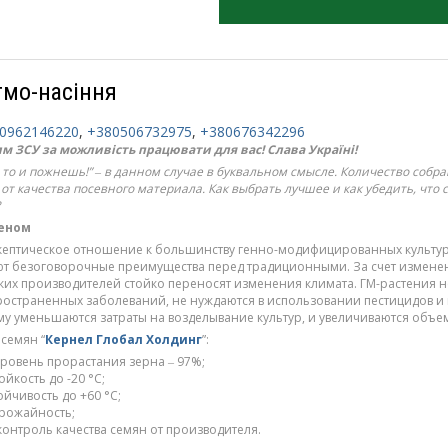
гмо-насіння
0962146220
,
+380506732975
,
+380676342296
 ЗСУ за можливість працювати для вас! Слава Україні!
то и пожнешь!”
‒
в данном случае в буквальном смысле. Количество собр
от качества посевного материала. Как выбрать лучшее и как убедить, что
еном
кептическое отношение к большинству генно-модифицированных культур,
т безоговорочные преимущества перед традиционными. За счет измене
ких производителей стойко переносят изменения климата. ГМ-растения н
остраненных заболеваний, не нуждаются в использовании пестицидов и
му уменьшаются затраты на возделывание культур, и увеличиваются объе
семян “
Кернел Глобал Холдинг
”:
ровень прорастания зерна ‒ 97%;
йкость до -20 °С;
ойчивость до +60 °С;
урожайность;
онтроль качества семян от производителя.