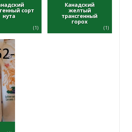
анадский
Канадский
генный сорт
желтый
нута
трансгенный
горох
(1)
(1)