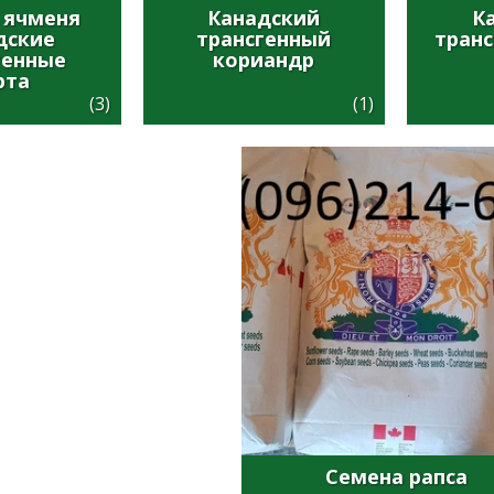
 ячменя
Канадский
К
дские
трансгенный
транс
генные
кориандр
рта
(3)
(1)
Семена рапса