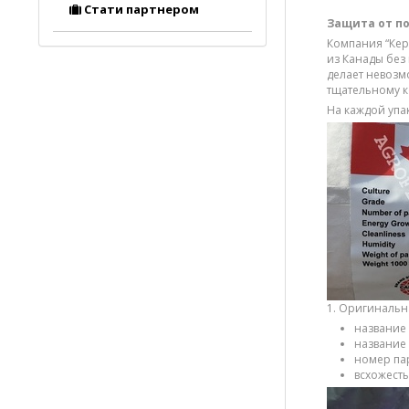
Стати партнером
Защита от п
Компания “Кер
из Канады без
делает невозм
тщательному к
На каждой упа
1. Оригинальн
название 
название 
номер па
всхожесть