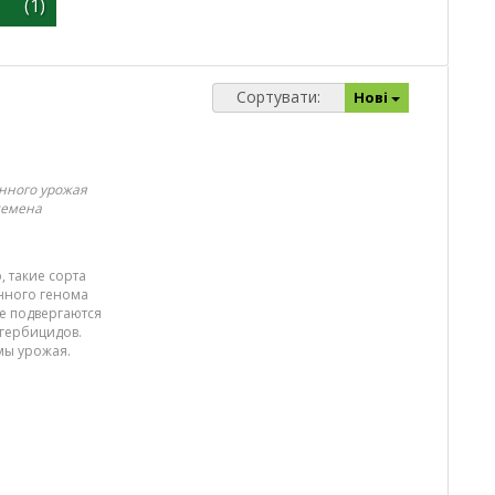
(1)
Сортувати:
Нові
анного урожая
 семена
 такие сорта
нного генома
е подвергаются
 гербицидов.
мы урожая.