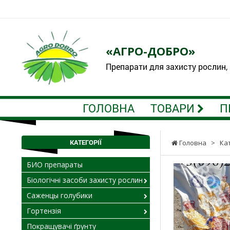
«АГРО-ДОБРО»
Препарати для захисту рослин,
ГОЛОВНА
ТОВАРИ
П
КАТЕГОРІЇ
Головна
>
Ка
БИО препараты
Біологічні засоби захисту рослин
Саженцы голубики
Гортензія
Покращувачі ґрунту