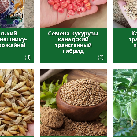
ський
Семена кукурузы
К
оняшнику-
канадский
тр
рожайна!
трансгенный
гибрид
(4)
(2)