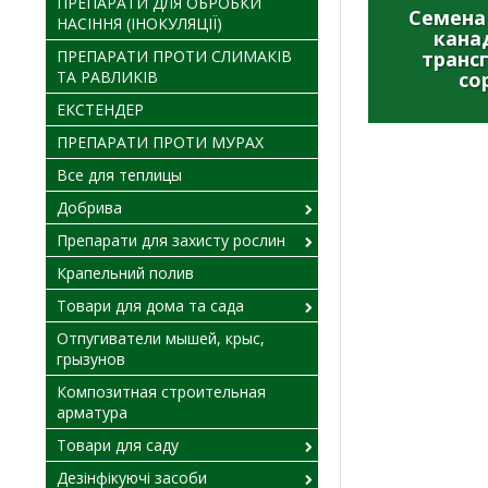
ПРЕПАРАТИ ДЛЯ ОБРОБКИ
Семена
НАСІННЯ (ІНОКУЛЯЦІЇ)
кана
ПРЕПАРАТИ ПРОТИ СЛИМАКІВ
транс
ТА РАВЛИКІВ
со
ЕКСТЕНДЕР
ПРЕПАРАТИ ПРОТИ МУРАХ
Все для теплицы
Добрива
Препарати для захисту рослин
Крапельний полив
Товари для дома та сада
Отпугиватели мышей, крыс,
грызунов
Композитная строительная
арматура
Товари для саду
Дезінфікуючі засоби