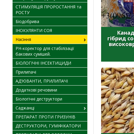
СТИМУЛЯЦІЯ ПРОРОСТАННЯ та
РОСТУ
Біодобрива
ІНОКУЛЯНТИ СОЯ
Канад
гібрид с
Насіння
високов
PH-коректор для стабілізації
бакових сумішей.
БІОЛОГІЧНІ ІНСЕКТИЦИДИ
Прилипачі
АД’ЮВАНТИ, ПРИЛИПАЧІ
Додаткові речовини
Біологічні деструктори
Саджанці
ПРЕПАРАТ ПРОТИ ГРИЗУНІВ
ДЕСТРУКТОРИ, ГУМІФІКАТОРИ