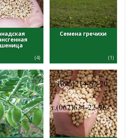
анадская
Семена гречихи
ансгенная
пшеница
(4)
(1)