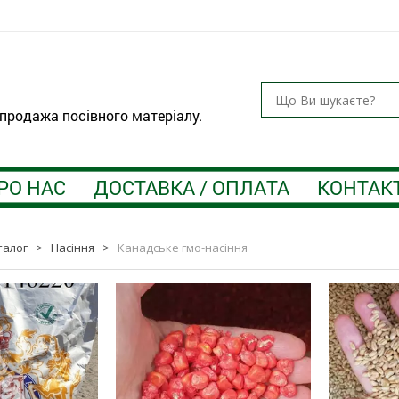
 продажа посівного матеріалу.
РО НАС
ДОСТАВКА / ОПЛАТА
КОНТАК
талог
>
Насіння
>
Канадське гмо-насіння