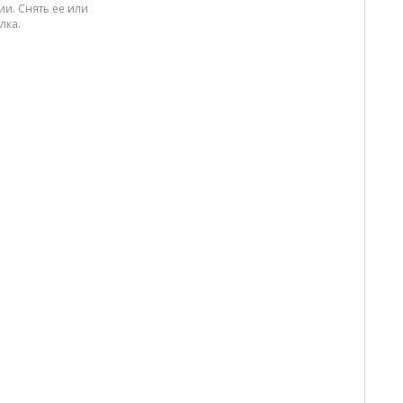
и. Снять ее или
лка.