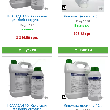
КСАЛАДАН 10л. Склеювач
Липомакс (прилипач) 5л.
для бобів, стручків,
Код:
1050
коробочок.
Код:
1126
В наявності
В наявності
928,62 грн.
3 316,50 грн.
Купити
Купити
КСАЛАДАН 10л. Склеювач
Липомакс (прилипач) 5л.
для бобів, стручків,