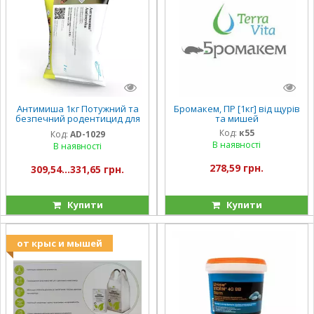
Антимиша 1кг Потужний та
Бромакем, ПР [1кг] від щурів
безпечний родентицид для
та мишей
контролю чисельності
Код:
к55
Код:
AD-1029
мишоподібних гризунів.
В наявності
В наявності
278,59 грн.
309,54...331,65 грн.
Купити
Купити
от крыс и мышей