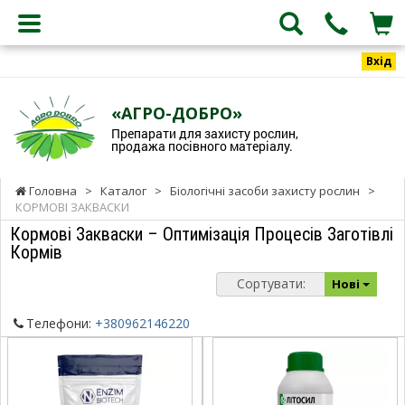
Вхід
«АГРО-ДОБРО»
Препарати для захисту рослин,
продажа посівного матеріалу.
Головна
>
Каталог
>
Біологічні засоби захисту рослин
>
КОРМОВІ ЗАКВАСКИ
Кормові Закваски – Оптимізація Процесів Заготівлі
Кормів
Сортувати:
Нові
Телефони:
+380962146220