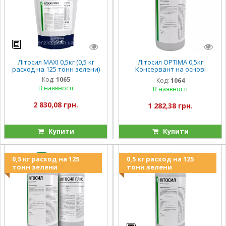
Літосил MAXI 0,5кг (0,5 кг
Літосил OPTIMA 0,5кг
расход на 125 тонн зелени)
Консервант на основі
молочнокислих бактерій
Код:
1065
Код:
1064
для кукурудзяного силосу,
В наявності
В наявності
корнажа
2 830,08 грн.
1 282,38 грн.
Купити
Купити
0,5 кг расход на 125
0,5 кг расход на 125
тонн зелени
тонн зелени