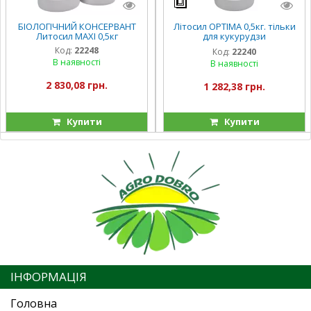
БІОЛОГІЧНИЙ КОНСЕРВАНТ
Літосил OPTIMA 0,5кг. тільки
Литосил MAXI 0,5кг
для кукурудзи
Концентрований
Код:
22248
Код:
22240
мікробіологічний
В наявності
В наявності
багатофункціональний
консервант
2 830,08 грн.
1 282,38 грн.
Купити
Купити
ІНФОРМАЦІЯ
Головна