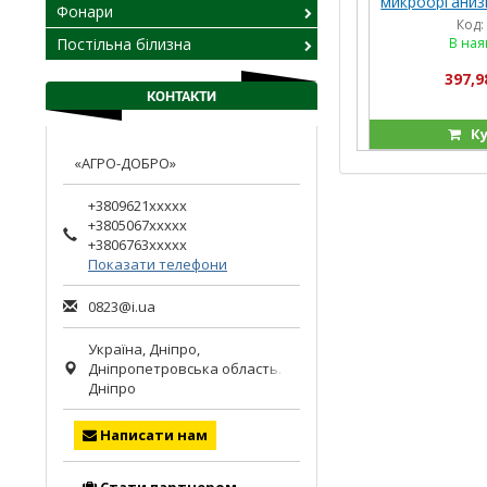
микроорганиз
Фонари
врожайність к
Код:
30
Постільна білизна
В ная
397,9
КОНТАКТИ
Ку
«АГРО-ДОБРО»
+3809621xxxxx
+3805067xxxxx
+3806763xxxxx
Показати телефони
0823@i.ua
Україна,
Дніпро
,
Дніпропетровська область.
Дніпро
Написати нам