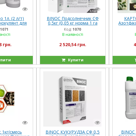
 1л. (2 л/т)
BINOC Подсолнечник СФ
КАРТ
інокулянт для
0,5кг (0,05 кг норма 1 га
Азотфік
 насіння
насіння)
каліймо
1071
Код:
1070
ентомоп
вності
В наявності
8 грн.
2 520,54 грн.
4
пити
Купити
 1кг(смесь
BINOC КУКУРУДЗА СФ 0,5
BINOC З