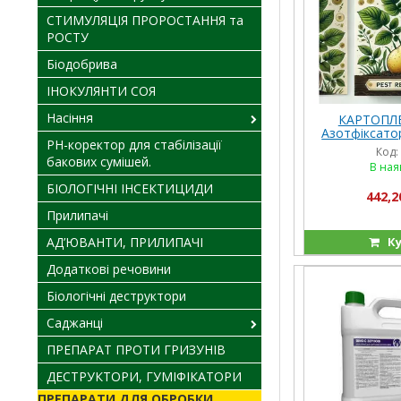
СТИМУЛЯЦІЯ ПРОРОСТАННЯ та
РОСТУ
Біодобрива
ІНОКУЛЯНТИ СОЯ
Насіння
КАРТОПЛЕ
Азотфіксато
PH-коректор для стабілізації
каліймобіліз
Код:
ентомопатог
бакових сумішей.
В ная
БІОЛОГІЧНІ ІНСЕКТИЦИДИ
442,2
Прилипачі
АД’ЮВАНТИ, ПРИЛИПАЧІ
Ку
Додаткові речовини
Біологічні деструктори
Саджанці
ПРЕПАРАТ ПРОТИ ГРИЗУНІВ
ДЕСТРУКТОРИ, ГУМІФІКАТОРИ
ПРЕПАРАТИ ДЛЯ ОБРОБКИ