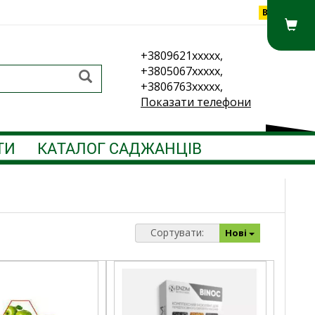
Вхід
+3809621xxxxx,
+3805067xxxxx,
+3806763xxxxx,
Показати телефони
ТИ
КАТАЛОГ САДЖАНЦІВ
Сортувати:
Нові