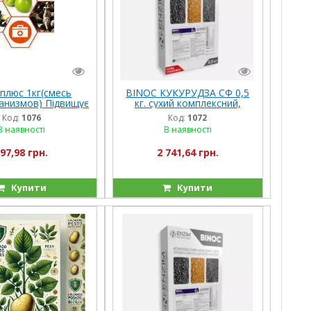
плюс 1кг(смесь
BINOC КУКУРУДЗА СФ 0,5
анизмов) Підвищує
кг. сухий комплексний,
ть картоплі на 12-
біологічний інокулянт для
Код:
1076
Код:
1072
30%.
обробки насіння кукурудзи
В наявності
В наявності
97,98 грн.
2 741,64 грн.
Купити
Купити