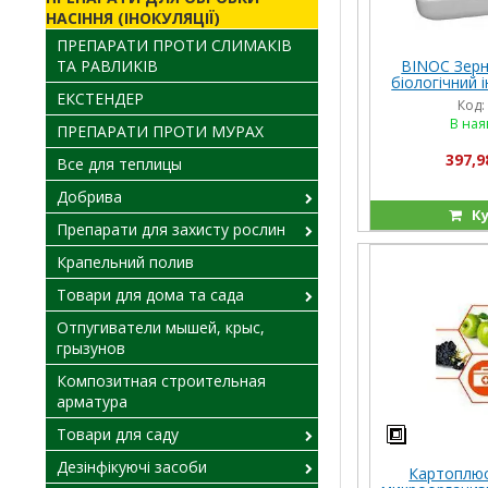
НАСІННЯ (ІНОКУЛЯЦІЇ)
ПРЕПАРАТИ ПРОТИ СЛИМАКІВ
BINOC Зерно
ТА РАВЛИКІВ
біологічний 
обробки
ЕКСТЕНДЕР
Код:
В ная
ПРЕПАРАТИ ПРОТИ МУРАХ
397,9
Все для теплицы
Добрива
Ку
Препарати для захисту рослин
Крапельний полив
Товари для дома та сада
Отпугиватели мышей, крыс,
грызунов
Композитная строительная
арматура
Товари для саду
Дезінфікуючі засоби
Картоплюс