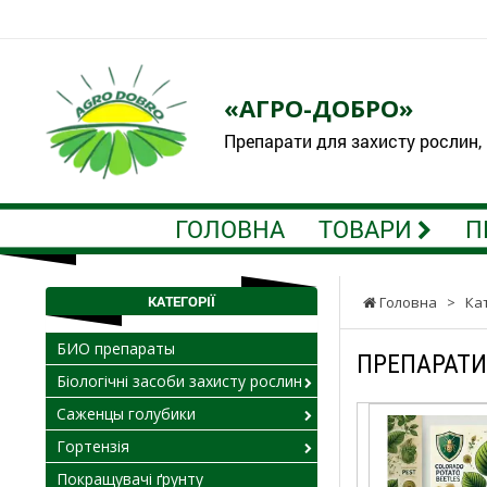
«АГРО-ДОБРО»
Препарати для захисту рослин,
ГОЛОВНА
ТОВАРИ
П
КАТЕГОРІЇ
Головна
>
Ка
БИО препараты
ПРЕПАРАТИ
Біологічні засоби захисту рослин
Саженцы голубики
Гортензія
Покращувачі ґрунту