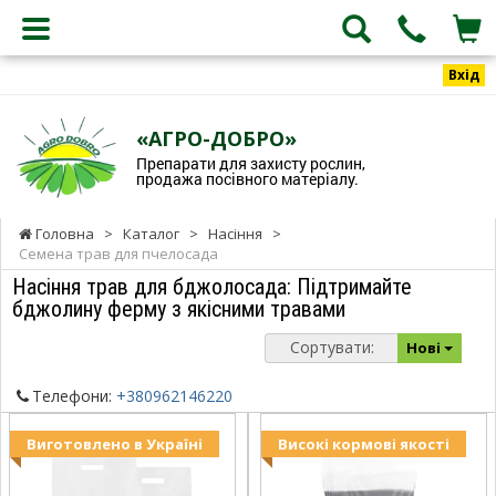
Вхід
«АГРО-ДОБРО»
Препарати для захисту рослин,
продажа посівного матеріалу.
Головна
>
Каталог
>
Насіння
>
Семена трав для пчелосада
Насіння трав для бджолосада: Підтримайте
бджолину ферму з якісними травами
Сортувати:
Нові
Телефони:
+380962146220
Виготовлено в Україні
Високі кормові якості