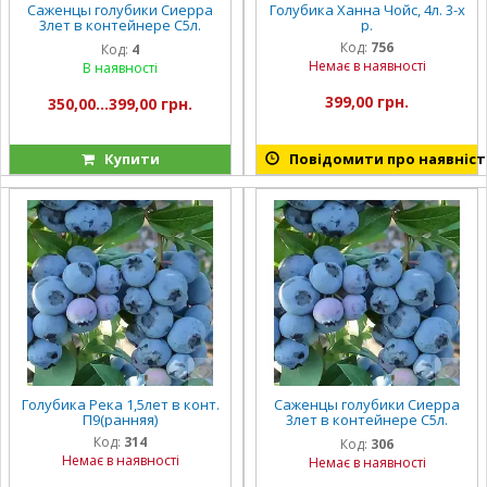
Саженцы голубики Сиерра
Голубика Ханна Чойс, 4л. 3-х
3лет в контейнере С5л.
р.
(ранняя)
Код:
756
Код:
4
Немає в наявності
В наявності
399,00 грн.
350,00...399,00 грн.
Купити
Повідомити про наявніст
Голубика Река 1,5лет в конт.
Саженцы голубики Сиерра
П9(ранняя)
3лет в контейнере С5л.
(ранняя)
Код:
314
Код:
306
Немає в наявності
Немає в наявності