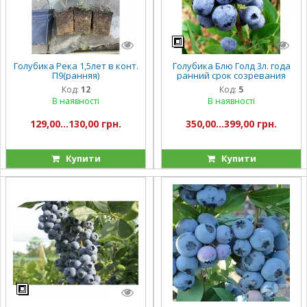
Голубика Река 1,5лет в конт.
Голубика Блю Голд 3л. года
П9(ранняя)
ранний срок созревания
Код:
12
Код:
5
В наявності
В наявності
129,00...130,00 грн.
350,00...399,00 грн.
Купити
Купити