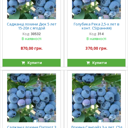
Саджанці лохини Дюк 5 лет
Голубика Река 2,5-х лет в
15-20л с ягодой
конт. С5(ранняя)
Код:
30532
Код:
314
В наявності
В наявності
870,00 грн.
370,00 грн.
Купити
Купити
Саджанці лохини Патріот 3
Лохина Санрайз 3-х лет, С5л