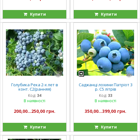
Купити
Купити
Голубика Река 2-х лет в
Саджанці лохини Патріот 3
конт. С2(ранняя)
р. С5 літрів
Код:
34
Код:
33
В наявності
В наявності
200,00...250,00 грн.
350,00...399,00 грн.
Купити
Купити