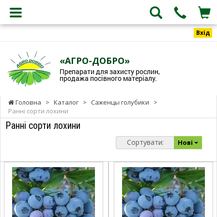
Вхід
«АГРО-ДОБРО»
Препарати для захисту рослин,
продажа посівного матеріалу.
Головна
>
Каталог
>
Саженцы голубики
>
Ранні сорти лохини
Ранні сорти лохини
Сортувати:
Нові