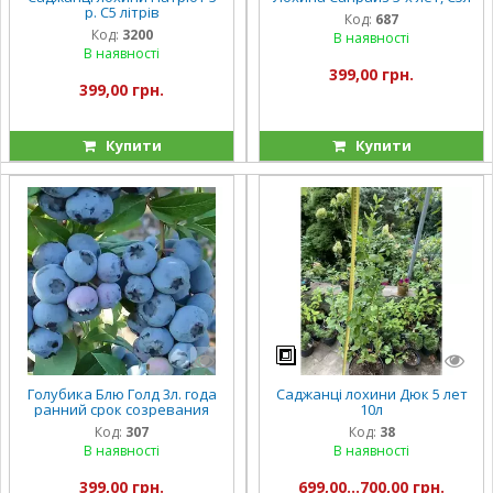
р. С5 літрів
Код:
687
Код:
3200
В наявності
В наявності
399,00 грн.
399,00 грн.
Купити
Купити
Голубика Блю Голд 3л. года
Саджанці лохини Дюк 5 лет
ранний срок созревания
10л
Код:
307
Код:
38
В наявності
В наявності
399,00 грн.
699,00...700,00 грн.