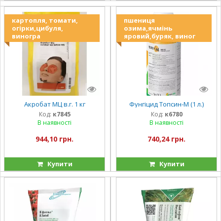
картопля, томати,
пшениця
огірки,цибуля,
озима,ячмінь
виногра
яровий,буряк, виног
Акробат МЦ в.г. 1 кг
Фунгіцид Топсин-М (1 л.)
Код:
к7845
Код:
к6780
В наявності
В наявності
944,10 грн.
740,24 грн.
Купити
Купити