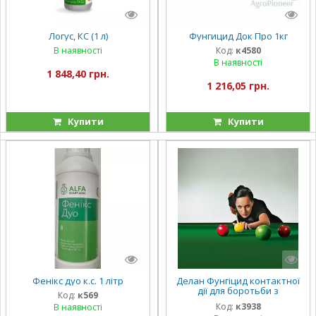
Логус, КС (1 л)
Фунгицид Док Про 1кг
В наявності
Код:
к4580
В наявності
1 848,40 грн.
1 216,05 грн.
Купити
Купити
Фенікс дуо к.с. 1 літр
Делан Фунгіцид контактної
дії для боротьби з
Код:
к569
хворобами яблуні, персика
Код:
к3938
В наявності
та винограду