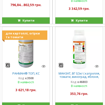
В наявності
796,84...802,59 грн.
3 342,59 грн.
Купити
Купити
для картоплі, огірки
та томати
РАНМАН® ТОП, КС
МАНЗАТ, ВГ 0,5кг ( катропля,
томати, виноград, яблоня,
Код:
к3508
груша)
Код:
к46803
В наявності
В наявності
3 621,18 грн.
353,76 грн.