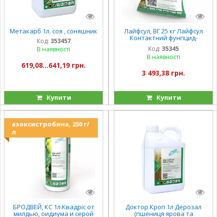
Метакарб 1л. соя , соняшник
Лайфсул, ВГ 25 кг Лайфсул
Контактний фунгіцид-
Код:
353457
акарицид для захисту
Код:
35345
В наявності
яблуні від хвороб та кліщів
В наявності
619,08...641,19 грн.
3 493,38 грн.
Купити
Купити
азоксистробина, 250 г/
л
БРОДВЕЙ, КС 1л.Квадріс от
Доктор Кроп 1л Дерозал
милдью, оидиума и серой
(пшениця ярова та