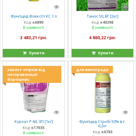
Фунгіцид Флексіті КС 1 л
Танос 50, ВГ [2кг]
Код:
к6890
Код:
к40298
В наявності
В наявності
3 483,21 грн.
4 860,22 грн.
Купити
Купити
захист огірків від
для винограда
несправжньої
борошнис
Курзат Р 44, ЗП [1кг]
Фунгіцид Стробі 50% в.г.
0,2кг
Код:
к17035
Код:
к6783
В наявності