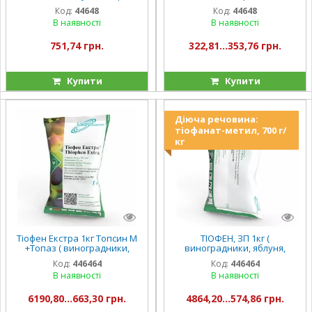
гнили.
озима,сахарна свекла,
Код:
44648
Код:
44648
ячмень озимий)
В наявності
В наявності
751,74 грн.
322,81...353,76 грн.
Купити
Купити
Діюча речовина:
тіофанат-метил, 700 г/
кг
Тіофен Екстра 1кг Топсин М
ТІОФЕН, ЗП 1кг (
+Топаз ( виноградники,
виноградники, яблуня,
плодові, томати, яблуня,
груша, персик)
Код:
446464
Код:
446464
груша, зернові,персик)
В наявності
В наявності
6190,80...663,30 грн.
4864,20...574,86 грн.