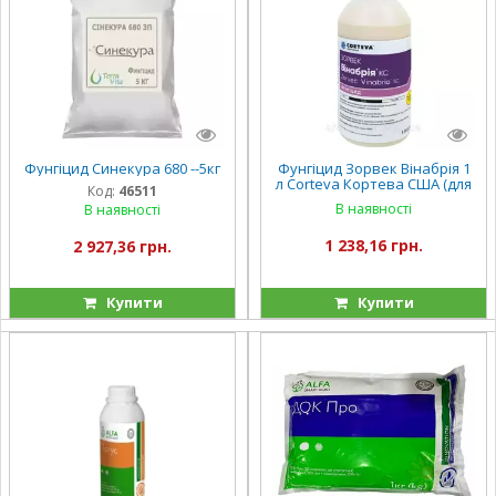
Фунгіцид Синекура 680 --5кг
Фунгіцид Зорвек Вінабрія 1
л Corteva Кортева США (для
Код:
46511
вінограда)
В наявності
В наявності
1 238,16 грн.
2 927,36 грн.
Купити
Купити