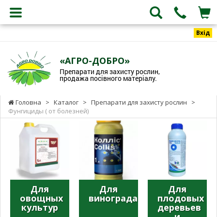
Вхід
«АГРО-ДОБРО»
Препарати для захисту рослин,
продажа посівного матеріалу.
Головна
>
Каталог
>
Препарати для захисту рослин
>
Фунгициды ( от болезней)
Для
Для
Для
овощных
винограда
плодовых
культур
деревьев
и