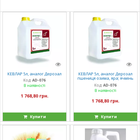
КЕВЛАР 5л, аналог Дерозал
КЕВЛАР 5л, аналог Дерозал
пшениця озима, яра; ячмінь
Код:
AD-076
ярий, озимий; буряк
Код:
AD-076
В наявності
цукровий, жито, виноград,
В наявності
яблуня
1 768,80 грн.
1 768,80 грн.
Купити
Купити