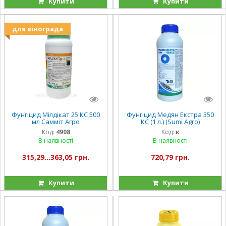
Купити
Купити
для вінограда
Фунгіцид Мілдікат 25 КС 500
Фунгіцид Медян Екстра 350
мл Самміт Агро
КС (1 л.) (Sumi Agro)
Код:
4908
Код:
к
В наявності
В наявності
315,29...363,05 грн.
720,79 грн.
Купити
Купити