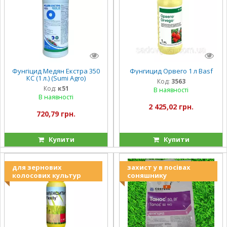
Фунгіцид Медян Екстра 350
Фунгицид Орвего 1 л Basf
КС (1 л.) (Sumi Agro)
Код:
3563
Код:
к51
В наявності
В наявності
2 425,02 грн.
720,79 грн.
Купити
Купити
для зернових
захист у в посівах
колосових культур
соняшнику