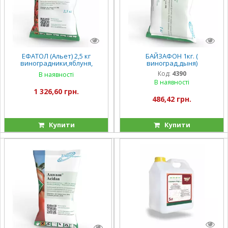
ЕФАТОЛ (Альет) 2,5 кг
БАЙЗАФОН 1кг. (
виноградники,яблуня,
виноград,дыня)
томати,соняшник
Код:
4390
В наявності
В наявності
1 326,60 грн.
486,42 грн.
Купити
Купити