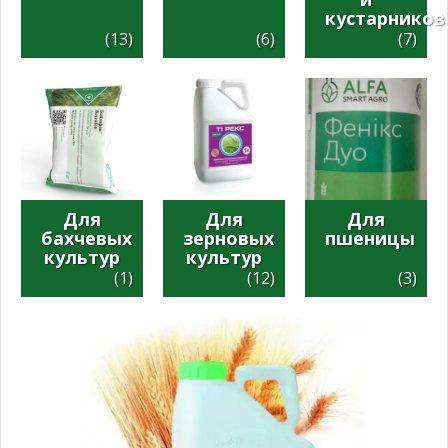
кустарников
(13)
(6)
(7)
Для
Для
Для
бахчевых
зерновых
пшеницы
культур
культур
(1)
(12)
(3)