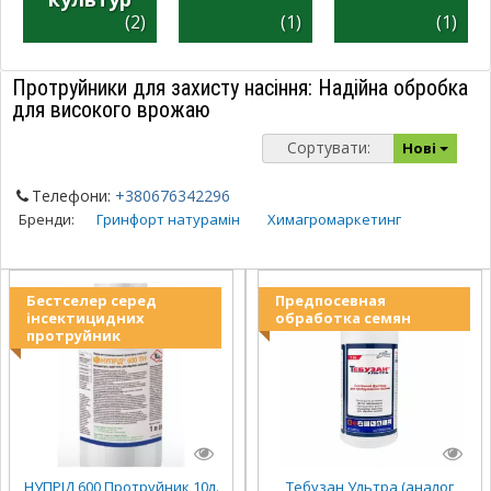
(2)
(1)
(1)
Протруйники для захисту насіння: Надійна обробка
для високого врожаю
Сортувати:
Нові
Телефони:
+380676342296
Бренди:
Гринфорт натурамін
Химагромаркетинг
Бестселер серед
Предпосевная
інсектицидних
обработка семян
протруйник
НУПРІД 600 Протруйник 10л.
Тебузан Ультра (аналог