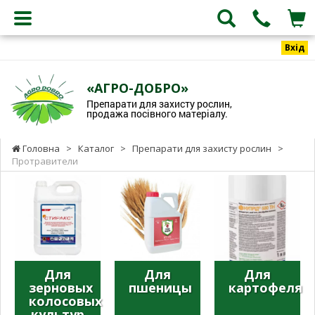
Вхід
«АГРО-ДОБРО»
Препарати для захисту рослин,
продажа посівного матеріалу.
Головна
>
Каталог
>
Препарати для захисту рослин
>
Протравители
Для
Для
Для
зерновых
пшеницы
картофеля
колосовых
культур