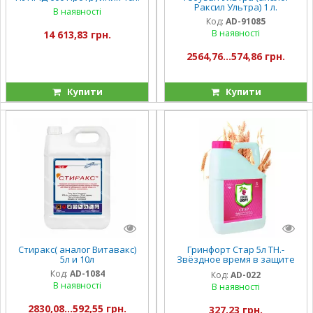
Раксил Ультра) 1 л.
В наявності
Код:
AD-91085
В наявності
14 613,83 грн.
2564,76...574,86 грн.
Купити
Купити
Стиракс( аналог Витавакс)
Гринфорт Стар 5л TH.-
5л и 10л
Звёздное время в защите
семян ( пшеница, ячмень)
Код:
AD-1084
Код:
AD-022
В наявності
В наявності
2830,08...592,55 грн.
327,23 грн.