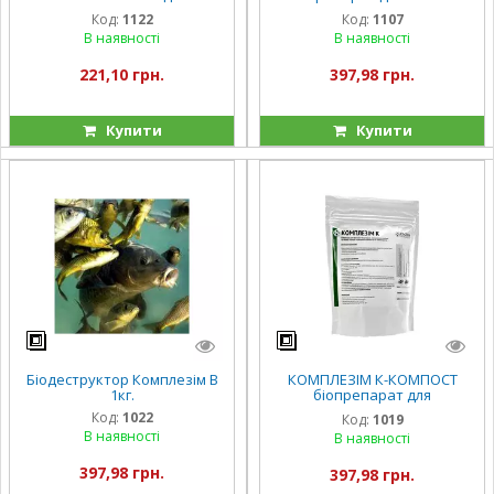
Биопрепарат для очистки
водоёмов от органических
Код:
1122
Код:
1107
водоёмов от органических
загрязнений и "цветения"
В наявності
В наявності
загрязнений и "цветения
воды 1кг.
221,10 грн.
397,98 грн.
Купити
Купити
Біодеструктор Комплезім В
КОМПЛЕЗІМ К-КОМПОСТ
1кг.
біопрепарат для
компостування 1кг.
Код:
1022
Код:
1019
В наявності
В наявності
397,98 грн.
397,98 грн.