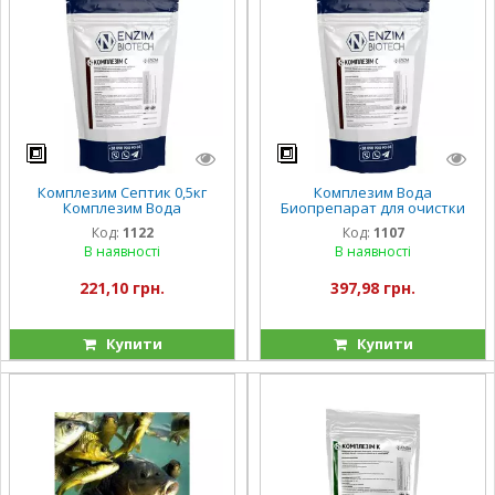
Комплезим Септик 0,5кг
Комплезим Вода
Комплезим Вода
Биопрепарат для очистки
Биопрепарат для очистки
водоёмов от органических
Код:
1122
Код:
1107
водоёмов от органических
загрязнений и "цветения"
В наявності
В наявності
загрязнений и "цветения
воды 1кг
221,10 грн.
397,98 грн.
Купити
Купити