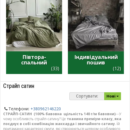
Півтора-
Індивідуальний
спальний
пошив
(33)
(12)
Страйп сатин
Сортувати:
Нові
Телефони:
+380962146220
СТРАЙП-САТИН
(
100% бавовна щільність 140 г/м бавовни)
---У
чому особливість страйп-сатину? Це
тканина преміум-класу, яка
поєднує в собі комбінацію жаккарда і звичайного сатину
. Їй
притаманні характерні смуги, які створюються шляхом особливого