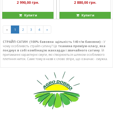
2 990,00 грн.
2 880,00 грн.
Купити
Купити
«
1
2
3
4
»
СТРАЙП-САТИН
(
100% бавовна щільність 140 г/м бавовни)
---У
чому особливість страйп-сатину? Це
тканина преміум-класу, яка
поєднує в собі комбінацію жаккарда і звичайного сатину
. Їй
притаманні характерні смуги, які створюються шляхом особливого
плетіння ниток. Саме тому в назві є слово stripe, що означає - смужка.