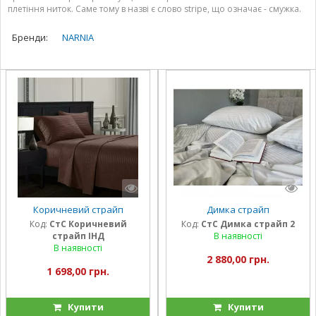
плетіння ниток. Саме тому в назві є слово stripe, що означає - смужка.
Бренди:
NARNIA
Коричневий страйп
Димка страйп
Код:
СтС Коричневий
Код:
СтС Димка страйп 2
страйп ІНД
В наявності
В наявності
2 880,00 грн.
1 698,00 грн.
Купити
Купити