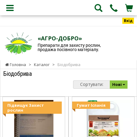
Вхід
«АГРО-ДОБРО»
Препарати для захисту рослин,
продажа посівного матеріалу.
Головна
>
Каталог
>
Біодобрива
Біодобрива
Сортувати:
Нові
Підвищує Захист
Гумат Іспанія
рослин