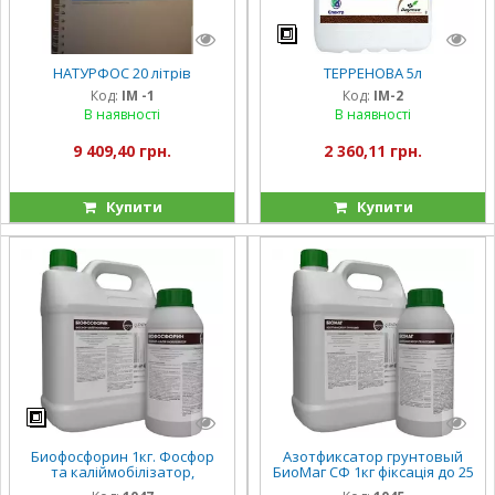
НАТУРФОС 20 літрів
ТЕРРЕНОВА 5л
Код:
ІМ -1
Код:
ІМ-2
В наявності
В наявності
9 409,40 грн.
2 360,11 грн.
Купити
Купити
Биофосфорин 1кг. Фосфор
Азотфиксатор грунтовый
та каліймобілізатор,
БиоМаг СФ 1кг фіксація до 25
компенсація до 40 кг
кг азоту в діючій речовині