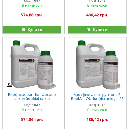
Код:
1047
Код:
1045
фосфору і 20 кг калію в д.р
Bacillus azotofixans
В наявності
В наявності
574,86 грн.
486,42 грн.
Купити
Купити
Биофосфорин 1кг. Фосфор
Азотфиксатор грунтовый
та каліймобілізатор,
БиоМаг СФ 1кг фіксація до 25
компенсація до 40 кг
кг азоту в діючій речовині
Код:
1047
Код:
1045
фосфору і 20 кг калію в д.р
Bacillus azotofixans
В наявності
В наявності
574,86 грн.
486,42 грн.