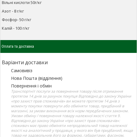
Вільні кислоти 50г/кг
Азот - 8 г/кг
Фосфор- 50 г/кг
Калій - 100 г/кг
Оплата та доставка
Варіанти доставки
Самовивіз
Нова Пошта (відділення)
Повернення і обмін
Транспортніт послуги за повернення товару після отримання
протягом 14 днів за рахунок покупця Відповідно до закону України
«про захист прав споживачів» ви можете протягом 14 днів з
моменту покупки повернути або обміняти товар, придбаний в
магазині, за умови виконання всіх норм передбачених законом.
Умови обміну / повернення товару належної якості стаття 9.
Відповідно до закону України «про захист прав споживачів»:
споживач має право обміняти непродовольчий товар належної
якості на аналогічний у продавця, у якого він був придбаний, якщо
товар не задовольнив його за формою, габаритами, фасоном,