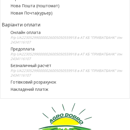
Нова Пошта (поштомат)
Новая Почта(курьер)
Варіанти оплати
Онлайн оплата
Р/р UA223052990000026005050559918 в АТ КБ "ПРИВАТБАНК" іпн
2434116107
Предоплата
Р/р UA223052990000026005050559918 в АТ КБ "ПРИВАТБАНК" іпн
2434116107
Безналичный расчёт
Р/р UA223052990000026005050559918 в АТ КБ "ПРИВАТБАНК" іпн
2434116107
Готівковий розрахунок
Накладений платіж