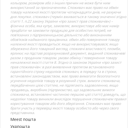
кольором, розміром або з інших причин не може бути ним
використаний за призначенням. Споживач має право на обмін
товару належної якості протягом чотирнадцяти днів, не рахуючи
дня покупки. споживач (термін вживається в такому значенні згідно
статті 1. п.22 закону України «про захист прав споживачів») –
фізична особа, яка купує, замовляє, використовує або має намір
придбати чи замовити продукцію для особистих потреб, не
пов’язаних з підприємницькою діяльністю або виконанням
обов’язків найманого працівника. обмін або повернення товару
належної якості провадиться: якщо не використовувався; якщо
збережено його товарний вигляд, споживчі властивості, пломби,
ярлики; на підставі розрахунковий документ, виданий споживачеві
разом з проданим товаром. умови обміну / повернення товару
неналежної якості стаття 8. Згідно із законом України «про захист
прав споживачів»: в разі виявлення протягом встановленого
гарантійного строку недоліків споживач, в порядку та в строки,
встановлені законодавством, має право вимагати безоплатного
усунення недоліків товару в розумний строк. вимоги споживача,
передбачених цією статтею, не підлягають задоволенню, якщо
продавець, виробник (підприємство, що задовольняє вимоги
споживача, встановлені частиною першою цієї статті) доведуть, що
недоліки товару виникли внаслідок порушення споживачем правил
користування товаром або його зберігання. Споживач має право
брати участь у перевірці якості товару особисто або через свого
представника.
Meest пошта
Укрпошта