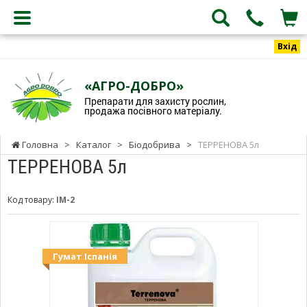
Вхід
«АГРО-ДОБРО»
Препарати для захисту рослин,
продажа посівного матеріалу.
Головна
>
Каталог
>
Біодобрива
>
ТЕРРЕНОВА 5л
ТЕРРЕНОВА 5л
Код товару:
ІМ-2
Гумат Іспанія