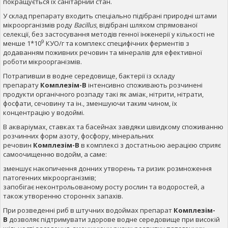
покращується їх санітарний стан.
У склад препарату входить спеціально підібрані природні штами
мікроорганізмів роду
Bacillus
, відібрані шляхом спрямованої
селекції, без застосування методів генної інженерії у кількості не
9
менше 1*10
КУО/г та комплекс специфічних ферментів з
додаванням поживних речовин та мінералів для ефективної
роботи мікроорганізмів.
Потрапивши в водне середовище, бактерії із складу
препарату
Комплезім-В
інтенсивно споживають розчинені
продукти органічного розпаду такі як аміак, нітрити, нітрати,
фосфати, сечовину та ін., зменшуючи таким чином, їх
концентрацію у водоймі.
В акваріумах, ставках та басейнах завдяки швидкому споживанню
розчинних форм азоту, фосфору, мінеральних
речовин
Комплезім-В
в комплексі з достатньою аерацією сприяє
самоочищенню водойм, а саме:
зменшує накопичення донних утворень та ризик розмноження
патогенних мікроорганізмів;
запобігає неконтрольованому росту рослин та водоростей, а
також утворенню сторонніх запахів.
При розведенні риб в штучних водоймах препарат
Комплезім-
В
дозволяє підтримувати здорове водне середовище при високій