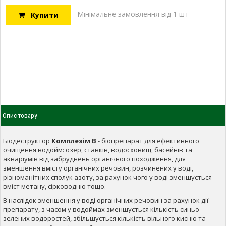
Мінімальне замовлення від 1 шт
Купити
Опис товару
Біодеструктор
Комплезім В
- біопрепарат для ефективного
очищення водойм: озер, ставків, водосховищ, басейнів та
акваріумів від забруднень органічного походження, для
зменшення вмісту органічних речовин, розчинених у воді,
різноманітних сполук азоту, за рахунок чого у воді зменшується
вміст метану, сірководню тощо.
В наслідок зменшення у воді органічних речовин за рахунок дії
препарату, з часом у водоймах зменшується кількість синьо-
зелених водоростей, збільшується кількість вільного кисню та