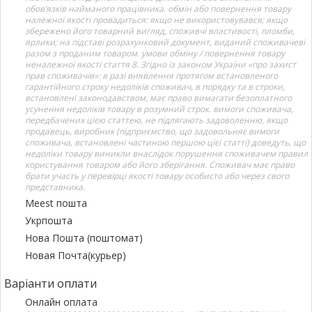
обов’язків найманого працівника. обмін або повернення товару
належної якості провадиться: якщо не використовувався; якщо
збережено його товарний вигляд, споживчі властивості, пломби,
ярлики; на підставі розрахунковий документ, виданий споживачеві
разом з проданим товаром. умови обміну / повернення товару
неналежної якості стаття 8. Згідно із законом України «про захист
прав споживачів»: в разі виявлення протягом встановленого
гарантійного строку недоліків споживач, в порядку та в строки,
встановлені законодавством, має право вимагати безоплатного
усунення недоліків товару в розумний строк. вимоги споживача,
передбачених цією статтею, не підлягають задоволенню, якщо
продавець, виробник (підприємство, що задовольняє вимоги
споживача, встановлені частиною першою цієї статті) доведуть, що
недоліки товару виникли внаслідок порушення споживачем правил
користування товаром або його зберігання. Споживач має право
брати участь у перевірці якості товару особисто або через свого
представника.
Meest пошта
Укрпошта
Нова Пошта (поштомат)
Новая Почта(курьер)
Варіанти оплати
Онлайн оплата