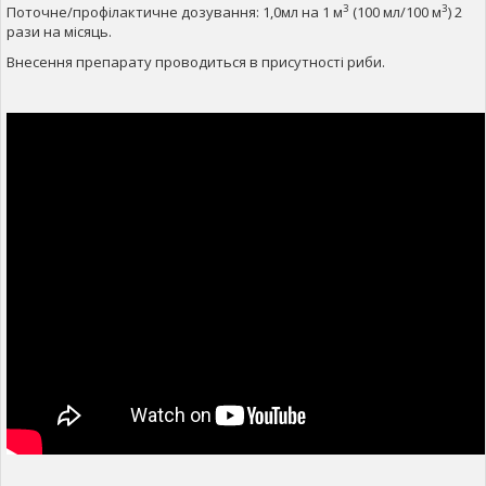
3
3
Поточне/профілактичне дозування: 1,0мл на 1 м
(100 мл/100 м
) 2
рази на місяць.
Внесення препарату проводиться в присутності риби.