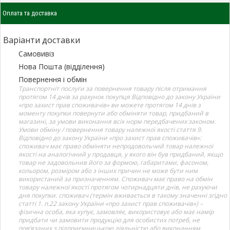
Оплата та доставка
Варіанти доставки
Самовивіз
Нова Пошта (відділення)
Повернення і обмін
Транспортніт послуги за повернення товару після отримання
протягом 14 днів за рахунок покупця Відповідно до закону України
«про захист прав споживачів» ви можете протягом 14 днів з
моменту покупки повернути або обміняти товар, придбаний в
магазині, за умови виконання всіх норм передбачених законом.
Умови обміну / повернення товару належної якості стаття 9.
Відповідно до закону України «про захист прав споживачів»:
споживач має право обміняти непродовольчий товар належної
якості на аналогічний у продавця, у якого він був придбаний, якщо
товар не задовольнив його за формою, габаритами, фасоном,
кольором, розміром або з інших причин не може бути ним
використаний за призначенням. Споживач має право на обмін
товару належної якості протягом чотирнадцяти днів, не рахуючи
дня покупки. споживач (термін вживається в такому значенні згідно
статті 1. п.22 закону України «про захист прав споживачів») –
фізична особа, яка купує, замовляє, використовує або має намір
придбати чи замовити продукцію для особистих потреб, не
пов’язаних з підприємницькою діяльністю або виконанням