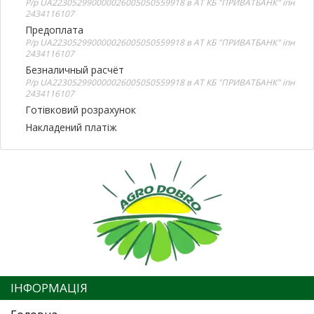
Р/р UA223052990000026005050559918 в АТ КБ "ПРИВАТБАНК" іпн
2434116107
Предоплата
Р/р UA223052990000026005050559918 в АТ КБ "ПРИВАТБАНК" іпн
2434116107
Безналичный расчёт
Р/р UA223052990000026005050559918 в АТ КБ "ПРИВАТБАНК" іпн
2434116107
Готівковий розрахунок
Накладений платіж
ІНФОРМАЦІЯ