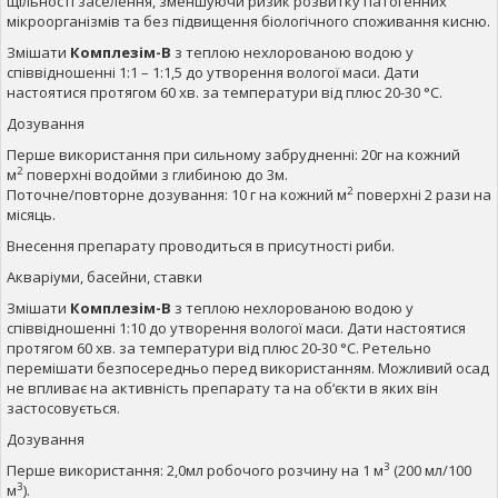
щільності заселення, зменшуючи ризик розвитку патогенних
мікроорганізмів та без підвищення біологічного споживання кисню.
Змішати
Комплезім-В
з теплою нехлорованою водою у
співвідношенні 1:1 – 1:1,5 до утворення вологої маси. Дати
настоятися протягом 60 хв. за температури від плюс 20-30 °С.
Дозування
Перше використання при сильному забрудненні: 20г на кожний
2
м
поверхні водойми з глибиною до 3м.
2
Поточне/повторне дозування: 10 г на кожний м
поверхні 2 рази на
місяць.
Внесення препарату проводиться в присутності риби.
Акваріуми, басейни, ставки
Змішати
Комплезім-В
з теплою нехлорованою водою у
співвідношенні 1:10 до утворення вологої маси. Дати настоятися
протягом 60 хв. за температури від плюс 20-30 °С. Ретельно
перемішати безпосередньо перед використанням. Можливий осад
не впливає на активність препарату та на об‘єкти в яких він
застосовується.
Дозування
3
Перше використання: 2,0мл робочого розчину на 1 м
(200 мл/100
3
м
).