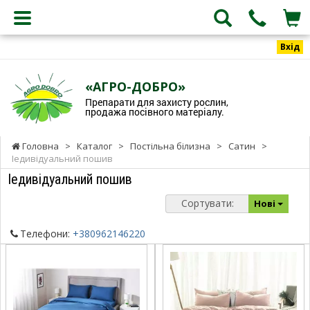
Вхід
«АГРО-ДОБРО»
Препарати для захисту рослин,
продажа посівного матеріалу.
Головна
>
Каталог
>
Постільна білизна
>
Сатин
>
Іедивідуальний пошив
Іедивідуальний пошив
Сортувати:
Нові
Телефони:
+380962146220