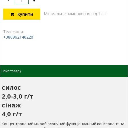
-
+
Мінімальне замовлення від 1 шт
Купити
Телефони:
+380962146220
Опис товару
силос
2,0-3,0 г/т
сінаж
4,0 г/т
Концентрований мікробіологічний функціональний консервант на