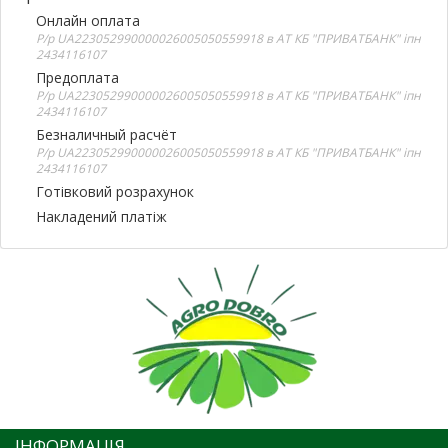
Онлайн оплата
Р/р UA223052990000026005050559918 в АТ КБ "ПРИВАТБАНК" іпн
2434116107
Предоплата
Р/р UA223052990000026005050559918 в АТ КБ "ПРИВАТБАНК" іпн
2434116107
Безналичный расчёт
Р/р UA223052990000026005050559918 в АТ КБ "ПРИВАТБАНК" іпн
2434116107
Готівковий розрахунок
Накладений платіж
ІНФОРМАЦІЯ