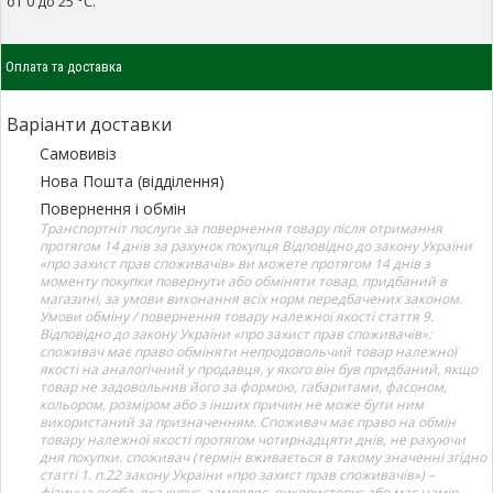
от 0 до 25 °С.
Оплата та доставка
Варіанти доставки
Самовивіз
Нова Пошта (відділення)
Повернення і обмін
Транспортніт послуги за повернення товару після отримання
протягом 14 днів за рахунок покупця Відповідно до закону України
«про захист прав споживачів» ви можете протягом 14 днів з
моменту покупки повернути або обміняти товар, придбаний в
магазині, за умови виконання всіх норм передбачених законом.
Умови обміну / повернення товару належної якості стаття 9.
Відповідно до закону України «про захист прав споживачів»:
споживач має право обміняти непродовольчий товар належної
якості на аналогічний у продавця, у якого він був придбаний, якщо
товар не задовольнив його за формою, габаритами, фасоном,
кольором, розміром або з інших причин не може бути ним
використаний за призначенням. Споживач має право на обмін
товару належної якості протягом чотирнадцяти днів, не рахуючи
дня покупки. споживач (термін вживається в такому значенні згідно
статті 1. п.22 закону України «про захист прав споживачів») –
фізична особа, яка купує, замовляє, використовує або має намір