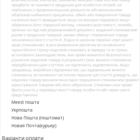
придбати чи замовити продукцію для особистих потреб, не
пов’язаних з підприємницькою діяльністю або виконанням
обов’язків найманого працівника. обмін або повернення товару
належної якості провадиться: якщо не використовувався; якщо
збережено його товарний вигляд, споживчі властивості, пломби,
ярлики; на підставі розрахунковий документ, виданий споживачеві
разом з проданим товаром. умови обміну / повернення товару
неналежної якості стаття 8. Згідно із законом України «про захист
прав споживачів»: в разі виявлення протягом встановленого
гарантійного строку недоліків споживач, в порядку та в строки,
встановлені законодавством, має право вимагати безоплатного
усунення недоліків товару в розумний строк. вимоги споживача,
передбачених цією статтею, не підлягають задоволенню, якщо
продавець, виробник (підприємство, що задовольняє вимоги
споживача, встановлені частиною першою цієї статті) доведуть, що
недоліки товару виникли внаслідок порушення споживачем правил
користування товаром або його зберігання. Споживач має право
брати участь у перевірці якості товару особисто або через свого
представника.
Meest пошта
Укрпошта
Нова Пошта (поштомат)
Новая Почта(курьер)
Варіанти оплати