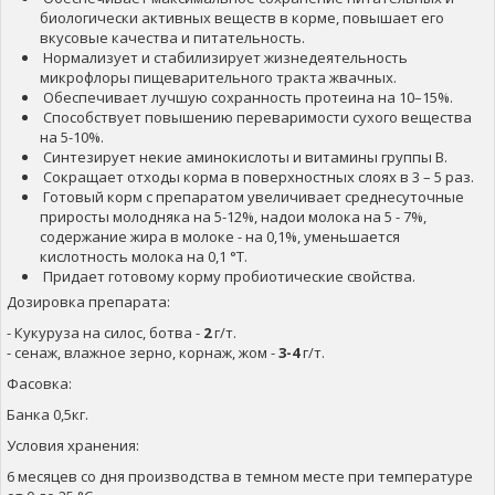
биологически активных веществ в корме, повышает его
вкусовые качества и питательность.
Нормализует и стабилизирует жизнедеятельность
микрофлоры пищеварительного тракта жвачных.
Обеспечивает лучшую сохранность протеина на 10–15%.
Способствует повышению переваримости сухого вещества
на 5-10%.
Синтезирует некие аминокислоты и витамины группы В.
Сокращает отходы корма в поверхностных слоях в 3 – 5 раз.
Готовый корм с препаратом увеличивает среднесуточные
приросты молодняка на 5-12%, надои молока на 5 - 7%,
содержание жира в молоке - на 0,1%, уменьшается
кислотность молока на 0,1 °Т.
Придает готовому корму пробиотические свойства.
Дозировка препарата:
- Кукуруза на силос, ботва -
2
г/т.
- сенаж, влажное зерно, корнаж, жом -
3-4
г/т.
Фасовка:
Банка 0,5кг.
Условия хранения:
6 месяцев со дня производства в темном месте при температуре