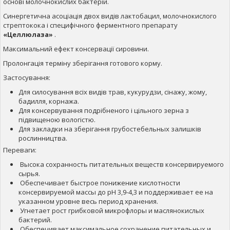
основі молочнокислих бактерій.
Синергетична асоціація двох видів лактобацил, молочнокислого
стрептокока і специфічного ферментного препарату
«Целлюлаза»
.
Максимальний ефект консервації сировини.
Пролонгація терміну зберігання готового корму.
Застосування:
Для силосування всіх видів трав, кукурудзи, сінажу, жому,
бадилля, корнажа.
Для консервування подрібненого і цільного зерна з
підвищеною вологістю.
Для закладки на зберігання грубостебельных залишків
рослинництва.
Переваги:
Высока сохранность питательных веществ консервируемого
сырья.
Обеспечивает быстрое понижение кислотности
консервируемой массы до рН 3,9-4,3 и поддерживает ее на
указанном уровне весь период хранения.
Угнетает рост грибковой микрофлоры и маслянокислых
бактерий.
Обеспечивает максимальное сохранение питательных и