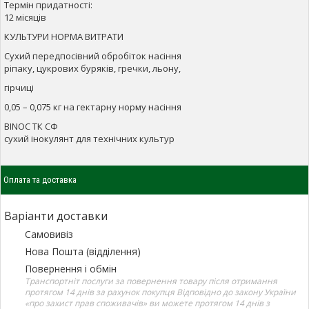
Термін придатності:
12 місяців
КУЛЬТУРИ НОРМА ВИТРАТИ
Сухий передпосівний обробіток насіння
ріпаку, цукрових буряків, гречки, льону,
гірчиці
0,05 – 0,075 кг на гектарну норму насіння
BINOC ТК СФ
сухий інокулянт для технічних культур
Оплата та доставка
Варіанти доставки
Самовивіз
Нова Пошта (відділення)
Повернення і обмін
Транспортніт послуги за повернення товару після отримання
протягом 14 днів за рахунок покупця Відповідно до закону України
«про захист прав споживачів» ви можете протягом 14 днів з