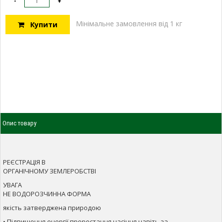
-
+
Мінімальне замовлення від 1 кг
Купити
Опис товару
РЕЄСТРАЦІЯ В
ОРГАНІЧНОМУ ЗЕМЛЕРОБСТВІ
УВАГА
НЕ ВОДОРОЗЧИННА ФОРМА
якість затверджена природою
• Підвищення енергії проростання насіння навіть за