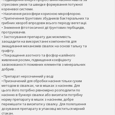
стресових умов та швидке формування потужної
кореневої системи.
• Насичення ризосфери корисною мікрофлорою.
• Пригнічення ґрунтових збудників бактеріальних та
грибних хвороб впродовж всього періоду вегетації.
• Зниження фітотоксичної дії ґрунтових гербіцидів,
протруювачів.
• Застосування препарату дає можливість
заощадити на використанні компонентів для
змащування механізмів сівалок на основі тальку та
графіту.
• Покращення азотного та фосфор-калійного
живлення рослин, підвищення коефіцієнту
засвоюваності поживних елементів з мінеральних
добрив .
• Препарат нерозчинний у воді
• Призначений для обробки насіння тільки сухим
методом в сівалках, чи в мішках з насінням. Для
цього його потрібно рівномірно розподілити по
насінню в бункері сівалки або висипати потрібну
норму препарату в мішок з насінням, добре
перемішати та висипати у сівалку. Для полегшення
дозування препарату в упаковці міститься мірний
стакан.