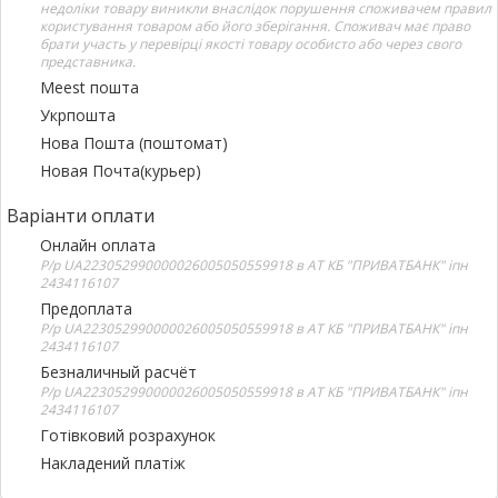
недоліки товару виникли внаслідок порушення споживачем правил
користування товаром або його зберігання. Споживач має право
брати участь у перевірці якості товару особисто або через свого
представника.
Meest пошта
Укрпошта
Нова Пошта (поштомат)
Новая Почта(курьер)
Варіанти оплати
Онлайн оплата
Р/р UA223052990000026005050559918 в АТ КБ "ПРИВАТБАНК" іпн
2434116107
Предоплата
Р/р UA223052990000026005050559918 в АТ КБ "ПРИВАТБАНК" іпн
2434116107
Безналичный расчёт
Р/р UA223052990000026005050559918 в АТ КБ "ПРИВАТБАНК" іпн
2434116107
Готівковий розрахунок
Накладений платіж