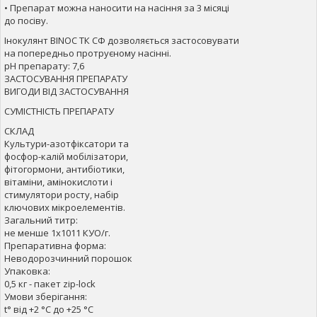
• Препарат можна наносити на насіння за 3 місяці
до посіву.
Інокулянт BINOC ТК СФ дозволяється застосовувати
на попередньо протруєному насінні.
рН препарату: 7,6
ЗАСТОСУВАННЯ ПРЕПАРАТУ
ВИГОДИ ВІД ЗАСТОСУВАННЯ
СУМІСТНІСТЬ ПРЕПАРАТУ
СКЛАД
Культури-азотфіксатори та
фосфор-калій мобілізатори,
фітогормони, антибіотики,
вітаміни, амінокислоти і
стимулятори росту, набір
ключових мікроелементів.
Загальний титр:
не менше 1х1011 КУО/г.
Препаративна форма:
Неводорозчинний порошок
Упаковка:
0,5 кг - пакет zip-lock
Умови зберігання:
t° від +2 °С до +25 °С