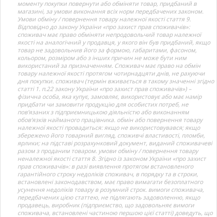
моменту покупки повернути або обміняти товар, придбаний в
магазині, за умови виконання всіх норм передбачених законом.
Умови обміну / повернення товару належної якості стаття 9.
Відповідно до закону України «про захист прав споживачів»:
споживач має право обміняти непродовольчий товар належної
якості на аналогічний у продавця, у якого він був придбаний, якщо
товар не задовольнив його за формою, габаритами, фасоном,
кольором, розміром або з інших причин не може бути ним
використаний за призначенням. Споживач має право на обмін
товару належної якості протягом чотирнадцяти днів, не рахуючи
дня покупки. споживач (термін вживається в такому значенні згідно
статті 1. п.22 закону України «про захист прав споживачів») –
фізична особа, яка купує, замовляє, використовує або має намір
придбати чи замовити продукцію для особистих потреб, не
пов’язаних з підприємницькою діяльністю або виконанням
обов’язків найманого працівника. обмін або повернення товару
належної якості провадиться: якщо не використовувався; якщо
збережено його товарний вигляд, споживчі властивості, пломби,
ярлики; на підставі розрахунковий документ, виданий споживачеві
разом з проданим товаром. умови обміну / повернення товару
неналежної якості стаття 8. Згідно із законом України «про захист
прав споживачів»: в разі виявлення протягом встановленого
гарантійного строку недоліків споживач, в порядку та в строки,
встановлені законодавством, має право вимагати безоплатного
усунення недоліків товару в розумний строк. вимоги споживача,
передбачених цією статтею, не підлягають задоволенню, якщо
продавець, виробник (підприємство, що задовольняє вимоги
споживача, встановлені частиною першою цієї статті) доведуть, що