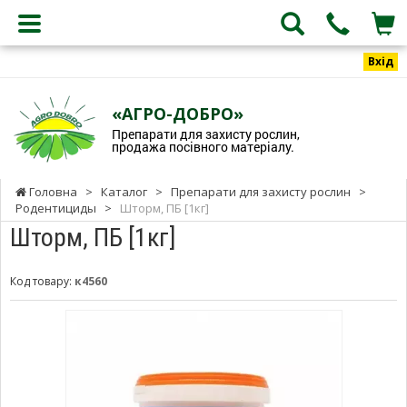
Вхід
«АГРО-ДОБРО»
Препарати для захисту рослин,
продажа посівного матеріалу.
Головна
>
Каталог
>
Препарати для захисту рослин
>
Родентициды
>
Шторм, ПБ [1кг]
Шторм, ПБ [1кг]
Код товару:
к4560