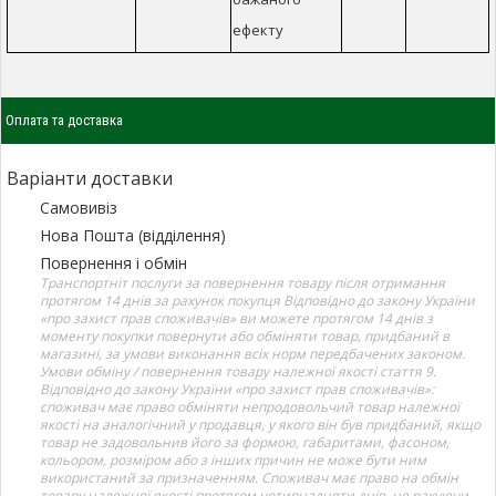
ефекту
Оплата та доставка
Варіанти доставки
Самовивіз
Нова Пошта (відділення)
Повернення і обмін
Транспортніт послуги за повернення товару після отримання
протягом 14 днів за рахунок покупця Відповідно до закону України
«про захист прав споживачів» ви можете протягом 14 днів з
моменту покупки повернути або обміняти товар, придбаний в
магазині, за умови виконання всіх норм передбачених законом.
Умови обміну / повернення товару належної якості стаття 9.
Відповідно до закону України «про захист прав споживачів»:
споживач має право обміняти непродовольчий товар належної
якості на аналогічний у продавця, у якого він був придбаний, якщо
товар не задовольнив його за формою, габаритами, фасоном,
кольором, розміром або з інших причин не може бути ним
використаний за призначенням. Споживач має право на обмін
товару належної якості протягом чотирнадцяти днів, не рахуючи