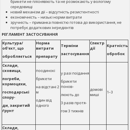
брикети не пліснявіють та не розмокають у вологому
середовищі
новий механізм дії – відсутність резистентності
економічність – низькі норми витрати
зручність – приманка повністю готова до використання, не
потребує додаткових інгредієнтів
РЕГЛАМЕНТ ЗАСТОСУВАННЯ
Культура/
Норма
Спектр
Терміни
Кратність
об’єкт, що
витрати
дії
застосування
обробок
обробляється
препарату
Склади,
сховища,
поодинокі
у разі поїдання
погреби,
брикети
брикети
кормоцехи,
понов-
на відстані 2
домові
господарські
м
1–3
люють до
миші
спору-
один від
3 разів протя-
ди, закритий
одного
ґрунт
гом 3 тижнів
Склади,