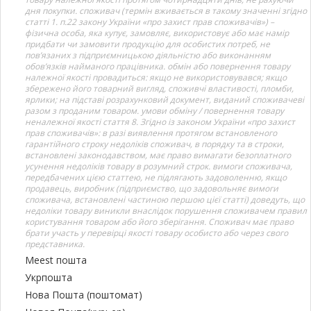
дня покупки. споживач (термін вживається в такому значенні згідно
статті 1. п.22 закону України «про захист прав споживачів») –
фізична особа, яка купує, замовляє, використовує або має намір
придбати чи замовити продукцію для особистих потреб, не
пов’язаних з підприємницькою діяльністю або виконанням
обов’язків найманого працівника. обмін або повернення товару
належної якості провадиться: якщо не використовувався; якщо
збережено його товарний вигляд, споживчі властивості, пломби,
ярлики; на підставі розрахунковий документ, виданий споживачеві
разом з проданим товаром. умови обміну / повернення товару
неналежної якості стаття 8. Згідно із законом України «про захист
прав споживачів»: в разі виявлення протягом встановленого
гарантійного строку недоліків споживач, в порядку та в строки,
встановлені законодавством, має право вимагати безоплатного
усунення недоліків товару в розумний строк. вимоги споживача,
передбачених цією статтею, не підлягають задоволенню, якщо
продавець, виробник (підприємство, що задовольняє вимоги
споживача, встановлені частиною першою цієї статті) доведуть, що
недоліки товару виникли внаслідок порушення споживачем правил
користування товаром або його зберігання. Споживач має право
брати участь у перевірці якості товару особисто або через свого
представника.
Meest пошта
Укрпошта
Нова Пошта (поштомат)