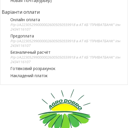
Новая Почта(курьер)
Варіанти оплати
Онлайн оплата
Р/р UA223052990000026005050559918 в АТ КБ "ПРИВАТБАНК" іпн
2434116107
Предоплата
Р/р UA223052990000026005050559918 в АТ КБ "ПРИВАТБАНК" іпн
2434116107
Безналичный расчёт
Р/р UA223052990000026005050559918 в АТ КБ "ПРИВАТБАНК" іпн
2434116107
Готівковий розрахунок
Накладений платіж