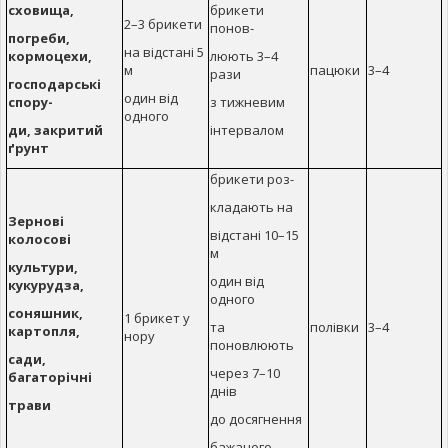
сховища,
брикети
2–3 брикети
понов-
погреби,
на відстані 5
кормоцехи,
люють 3–4
м
пацюки
3–4
рази
господарські
один від
спору-
з тижневим
одного
ди, закритий
інтервалом
ґрунт
брикети роз-
кладають на
Зернові
відстані 10–15
колосові
м
культури,
один від
кукурудза,
одного
соняшник,
1 брикет у
та
полівки
3–4
картопля,
нору
поновлюють
сади,
через 7–10
багаторічні
днів
трави
до досягнення
бажаного