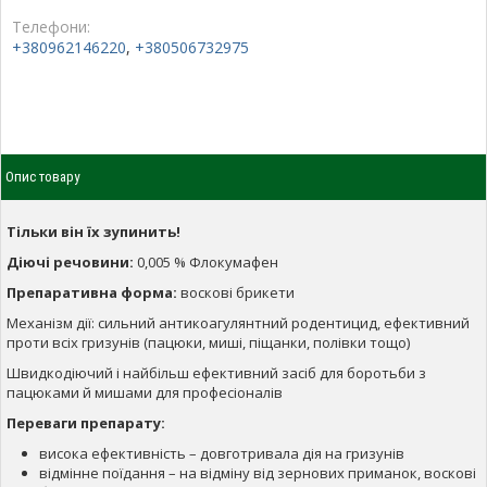
Телефони:
+380962146220
,
+380506732975
Опис товару
Тільки він їх зупинить!
Діючі речовини:
0,005 % Флокумафен
Препаративна форма:
воскові брикети
Механізм дії: сильний антикоагулянтний родентицид, ефективний
проти всіх гризунів (пацюки, миші, піщанки, полівки тощо)
Швидкодіючий і найбільш ефективний засіб для боротьби з
пацюками й мишами для професіоналів
Переваги препарату:
висока ефективність – довготривала дія на гризунів
відмінне поїдання – на відміну від зернових приманок, воскові