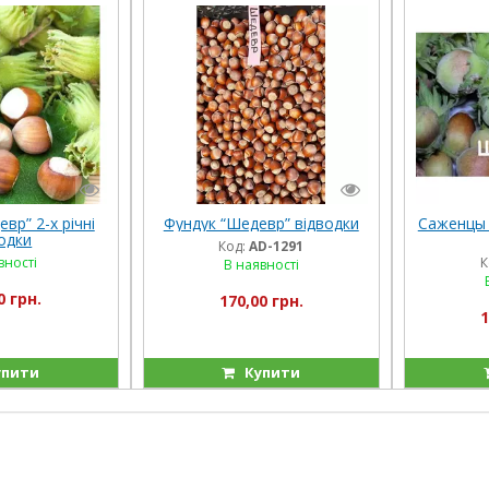
вр” 2-х річні
Фундук “Шедевр” відводки
Саженцы 
одки
Код:
AD-1291
вності
К
В наявності
0 грн.
170,00 грн.
1
пити
Купити