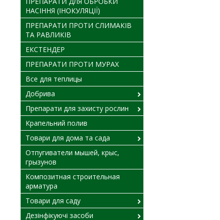
ПРЕПАРАТИ ДЛЯ ОБРОБКИ
НАСІННЯ (ІНОКУЛЯЦІЇ)
ПРЕПАРАТИ ПРОТИ СЛИМАКІВ
ТА РАВЛИКІВ
ЕКСТЕНДЕР
ПРЕПАРАТИ ПРОТИ МУРАХ
Все для теплицы
Добрива
Препарати для захисту рослин
Крапельний полив
Товари для дома та сада
Отпугиватели мышей, крыс,
грызунов
Композитная строительная
арматура
Товари для саду
Дезінфікуючі засоби