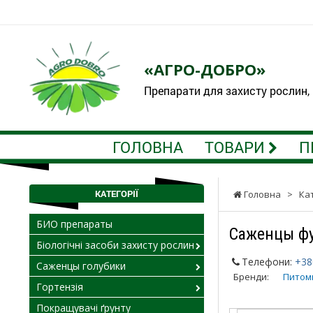
«АГРО-ДОБРО»
Препарати для захисту рослин,
ГОЛОВНА
ТОВАРИ
П
КАТЕГОРІЇ
Головна
>
Ка
БИО препараты
Саженцы ф
Біологічні засоби захисту рослин
Телефони:
+38
Саженцы голубики
Бренди:
Питом
Гортензія
Покращувачі ґрунту