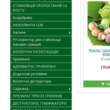
СТИМУЛЯЦІЯ ПРОРОСТАННЯ та
РОСТУ
Біодобрива
ІНОКУЛЯНТИ СОЯ
Насіння
PH-коректор для стабілізації
бакових сумішей.
Фундук “Шеде
БІОЛОГІЧНІ ІНСЕКТИЦИДИ
відв
Прилипачі
В ная
АД’ЮВАНТИ, ПРИЛИПАЧІ
170,0
Додаткові речовини
Біологічні деструктори
Ку
Саджанці
ПРЕПАРАТ ПРОТИ ГРИЗУНІВ
ДЕСТРУКТОРИ, ГУМІФІКАТОРИ