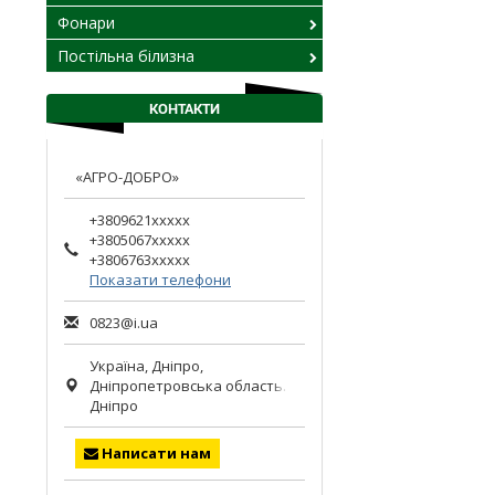
Фонари
Постільна білизна
КОНТАКТИ
«АГРО-ДОБРО»
+3809621xxxxx
+3805067xxxxx
+3806763xxxxx
Показати телефони
0823@i.ua
Україна,
Дніпро
,
Дніпропетровська область.
Дніпро
Написати нам