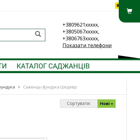
Вхід
+3809621xxxxx,
+3805067xxxxx,
+3806763xxxxx,
Показати телефони
ТИ
КАТАЛОГ САДЖАНЦІВ
фундука
>
Саженцы фундука Шедевр
Сортувати:
Нові