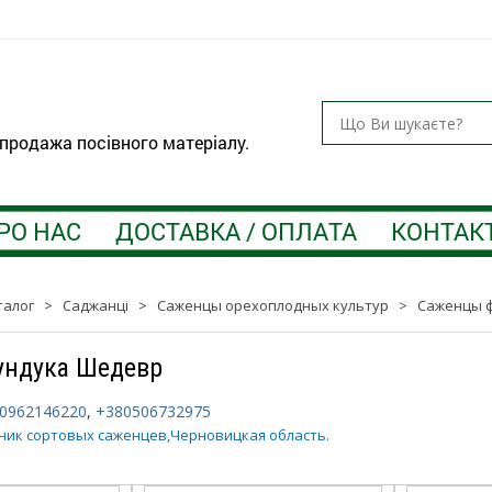
 продажа посівного матеріалу.
РО НАС
ДОСТАВКА / ОПЛАТА
КОНТАК
талог
>
Саджанці
>
Саженцы орехоплодных культур
>
Саженцы 
ундука Шедевр
0962146220
,
+380506732975
ник сортовых саженцев,Черновицкая область.