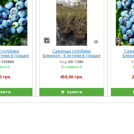
голубики
Саженцы голубики
Саже
тняя в горшке
Блюкроп, 4-летняя в горшке
Блюкр
итр.)
( 10литр.)
-103860
Код:
AD-1386
К
вності
В наявності
0 грн.
450,00 грн.
2
пити
Купити