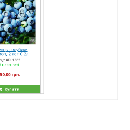
нцы голубики
оп, 2 лет С 2л.
од:
AD-1385
В наявності
50,00 грн.
Купити