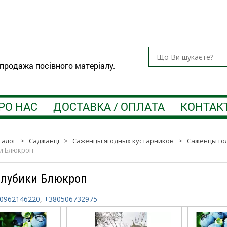
 продажа посівного матеріалу.
РО НАС
ДОСТАВКА / ОПЛАТА
КОНТАК
талог
>
Саджанці
>
Саженцы ягодных кустарников
>
Саженцы го
и Блюкроп
олубики Блюкроп
0962146220
,
+380506732975