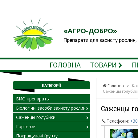
«АГРО-ДОБРО»
Препарати для захисту рослин,
ГОЛОВНА
ТОВАРИ
П
КАТЕГОРІЇ
Головна
>
Ка
Саженцы голубик
БИО препараты
Саженцы г
Біологічні засоби захисту рослин
Саженцы голубики
Телефони:
+38
Гортензія
Покращувачі ґрунту