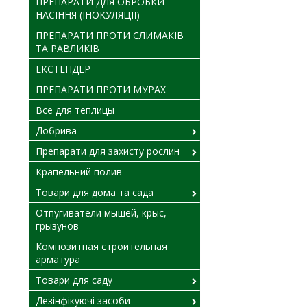
ПРЕПАРАТИ ДЛЯ ОБРОБКИ
НАСІННЯ (ІНОКУЛЯЦІЇ)
ПРЕПАРАТИ ПРОТИ СЛИМАКІВ
ТА РАВЛИКІВ
ЕКСТЕНДЕР
ПРЕПАРАТИ ПРОТИ МУРАХ
Все для теплицы
Добрива
Препарати для захисту рослин
Крапельний полив
Товари для дома та сада
Отпугиватели мышей, крыс,
грызунов
Композитная строительная
арматура
Товари для саду
Дезінфікуючі засоби