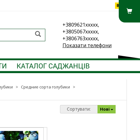
Вхід
+3809621xxxxx,
+3805067xxxxx,
+3806763xxxxx,
Показати телефони
ТИ
КАТАЛОГ САДЖАНЦІВ
лубики
>
Средние сорта голубики
>
Сортувати:
Нові