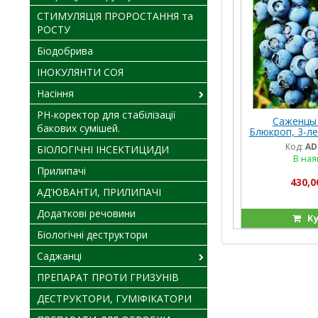
СТИМУЛЯЦІЯ ПРОРОСТАННЯ та
РОСТУ
Біодобрива
ІНОКУЛЯНТИ СОЯ
Насіння
PH-коректор для стабілізації
Саженцы 
бакових сумішей.
Блюкроп, 3-ле
( 5л
Код:
AD
БІОЛОГІЧНІ ІНСЕКТИЦИДИ
В ная
Прилипачі
430,0
АД’ЮВАНТИ, ПРИЛИПАЧІ
Додаткові речовини
Ку
Біологічні деструктори
Саджанці
ПРЕПАРАТ ПРОТИ ГРИЗУНІВ
ДЕСТРУКТОРИ, ГУМІФІКАТОРИ