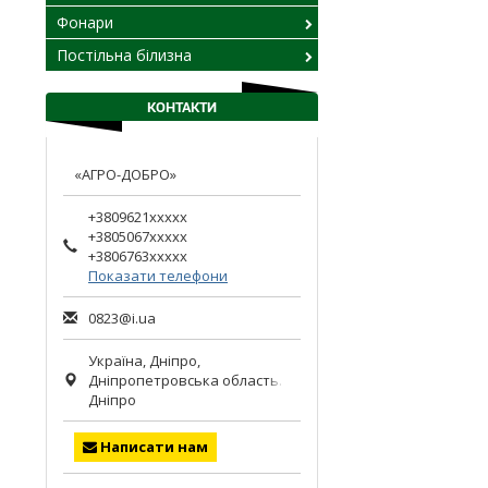
Фонари
Постільна білизна
КОНТАКТИ
«АГРО-ДОБРО»
+3809621xxxxx
+3805067xxxxx
+3806763xxxxx
Показати телефони
0823@i.ua
Україна,
Дніпро
,
Дніпропетровська область.
Дніпро
Написати нам