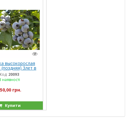
ка высокорослая
 (поздняя) 3лет в
шке 5 литров
Код:
20093
В наявності
50,00 грн.
Купити