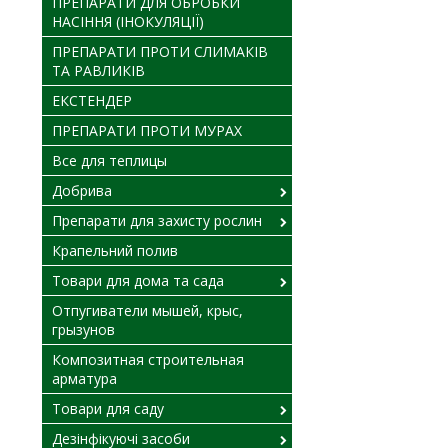
ПРЕПАРАТИ ДЛЯ ОБРОБКИ
НАСІННЯ (ІНОКУЛЯЦІЇ)
ПРЕПАРАТИ ПРОТИ СЛИМАКІВ
ТА РАВЛИКІВ
ЕКСТЕНДЕР
ПРЕПАРАТИ ПРОТИ МУРАХ
Все для теплицы
Добрива
Препарати для захисту рослин
Крапельний полив
Товари для дома та сада
Отпугиватели мышей, крыс,
грызунов
Композитная строительная
арматура
Товари для саду
Дезінфікуючі засоби