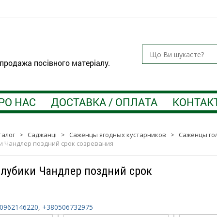
 продажа посівного матеріалу.
РО НАС
ДОСТАВКА / ОПЛАТА
КОНТАК
талог
>
Саджанці
>
Саженцы ягодных кустарников
>
Саженцы го
и Чандлер поздний срок созревания
лубики Чандлер поздний срок
0962146220
,
+380506732975