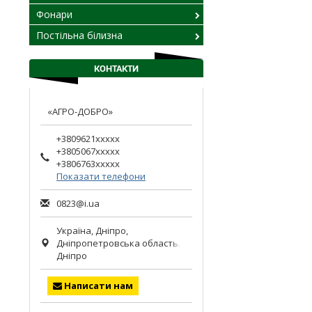
Фонари
Постільна білизна
КОНТАКТИ
«АГРО-ДОБРО»
+3809621xxxxx
+3805067xxxxx
+3806763xxxxx
Показати телефони
0823@i.ua
Україна,
Дніпро
,
Дніпропетровська область.
Дніпро
Написати нам