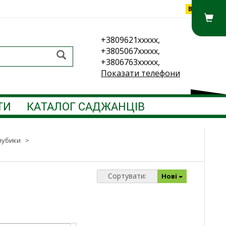
Вхід
+3809621xxxxx,
+3805067xxxxx,
+3806763xxxxx,
Показати телефони
ТИ
КАТАЛОГ САДЖАНЦІВ
лубики
>
Сортувати:
Нові