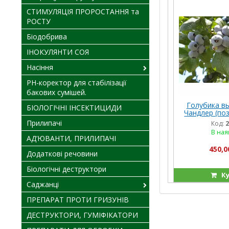
СТИМУЛЯЦІЯ ПРОРОСТАННЯ та
РОСТУ
Біодобрива
ІНОКУЛЯНТИ СОЯ
Насіння
PH-коректор для стабілізації
бакових сумішей.
Голубика в
БІОЛОГІЧНІ ІНСЕКТИЦИДИ
Чандлер (поз
1
Прилипачі
Код:
2
В ная
АД’ЮВАНТИ, ПРИЛИПАЧІ
450,0
Додаткові речовини
Біологічні деструктори
Ку
Саджанці
ПРЕПАРАТ ПРОТИ ГРИЗУНІВ
ДЕСТРУКТОРИ, ГУМІФІКАТОРИ