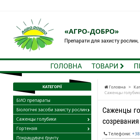
«АГРО-ДОБРО»
Препарати для захисту рослин,
ГОЛОВНА
ТОВАРИ
П
КАТЕГОРІЇ
Головна
>
Ка
Саженцы голубик
БИО препараты
Саженцы го
Біологічні засоби захисту рослин
Саженцы голубики
созревания
Гортензія
Телефони:
+38
Покращувачі ґрунту