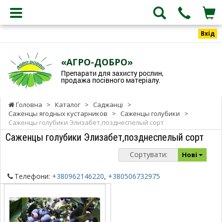
Вхід
«АГРО-ДОБРО»
Препарати для захисту рослин,
продажа посівного матеріалу.
Головна
>
Каталог
>
Саджанці
>
Саженцы ягодных кустарников
>
Саженцы голубики
>
Саженцы голубики Элизабет,позднеспелый сорт
Саженцы голубики Элизабет,позднеспелый сорт
Сортувати:
Нові
Телефони:
+380962146220
,
+380506732975