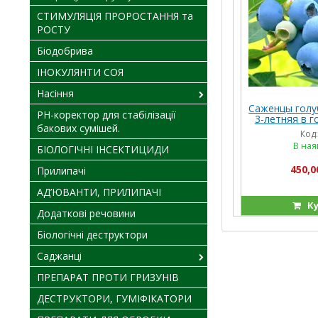
СТИМУЛЯЦІЯ ПРОРОСТАННЯ та
РОСТУ
Біодобрива
ІНОКУЛЯНТИ СОЯ
Насіння
Саженцы голу
PH-коректор для стабілізації
3-летняя в г
бакових сумішей.
Код
В ная
БІОЛОГІЧНІ ІНСЕКТИЦИДИ
450,0
Прилипачі
АД’ЮВАНТИ, ПРИЛИПАЧІ
Ку
Додаткові речовини
Біологічні деструктори
Саджанці
ПРЕПАРАТ ПРОТИ ГРИЗУНІВ
ДЕСТРУКТОРИ, ГУМІФІКАТОРИ