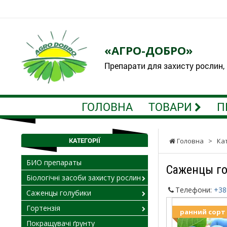
«АГРО-ДОБРО»
Препарати для захисту рослин,
ГОЛОВНА
ТОВАРИ
П
КАТЕГОРІЇ
Головна
>
Ка
БИО препараты
Саженцы го
Біологічні засоби захисту рослин
Телефони:
+38
Саженцы голубики
Гортензія
ранний сорт
Покращувачі ґрунту