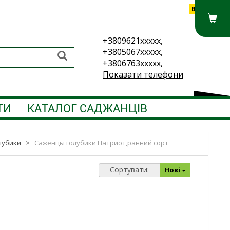
Вхід
+3809621xxxxx,
+3805067xxxxx,
+3806763xxxxx,
Показати телефони
ТИ
КАТАЛОГ САДЖАНЦІВ
лубики
>
Саженцы голубики Патриот,ранний сорт
Сортувати:
Нові