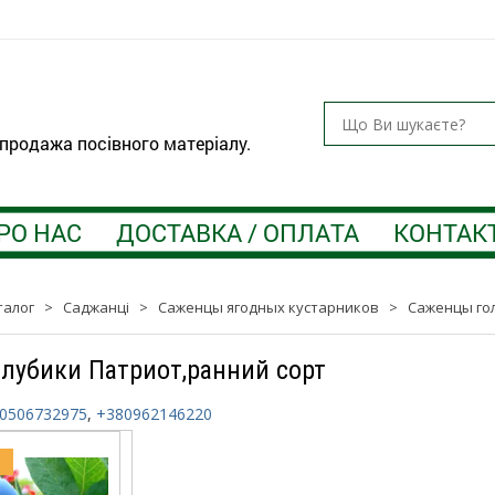
 продажа посівного матеріалу.
РО НАС
ДОСТАВКА / ОПЛАТА
КОНТАК
талог
>
Саджанці
>
Саженцы ягодных кустарников
>
Саженцы го
лубики Патриот,ранний сорт
0506732975
,
+380962146220