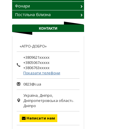
Фонари
Постільна білизна
КОНТАКТИ
«АГРО-ДОБРО»
+3809621xxxxx
+3805067xxxxx
+3806763xxxxx
Показати телефони
0823@i.ua
Україна,
Дніпро
,
Дніпропетровська область.
Дніпро
Написати нам