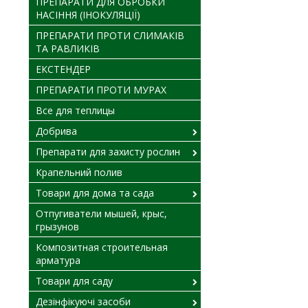
ПРЕПАРАТИ ДЛЯ ОБРОБКИ
НАСІННЯ (ІНОКУЛЯЦІЇ)
ПРЕПАРАТИ ПРОТИ СЛИМАКІВ
ТА РАВЛИКІВ
ЕКСТЕНДЕР
ПРЕПАРАТИ ПРОТИ МУРАХ
Все для теплицы
Добрива
Препарати для захисту рослин
Крапельний полив
Товари для дома та сада
Отпугиватели мышей, крыс,
грызунов
Композитная строительная
арматура
Товари для саду
Дезінфікуючі засоби