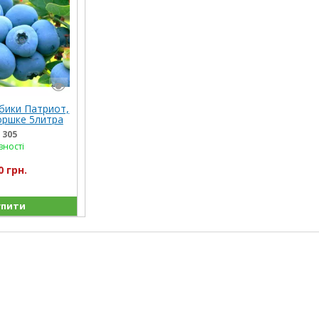
бики Патриот,
оршке 5литра
:
305
вності
0 грн.
пити