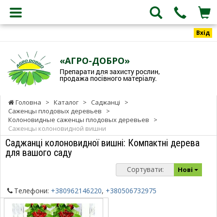
Вхід
«АГРО-ДОБРО»
Препарати для захисту рослин,
продажа посівного матеріалу.
Головна
>
Каталог
>
Саджанці
>
Саженцы плодовых деревьев
>
Колоновидные саженцы плодовых деревьев
>
Саженцы колоновидной вишни
Саджанці колоновидної вишні: Компактні дерева
для вашого саду
Сортувати:
Нові
Телефони:
+380962146220
,
+380506732975