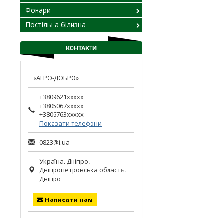
Фонари
Постільна білизна
КОНТАКТИ
«АГРО-ДОБРО»
+3809621xxxxx
+3805067xxxxx
+3806763xxxxx
Показати телефони
0823@i.ua
Україна,
Дніпро
,
Дніпропетровська область.
Дніпро
Написати нам