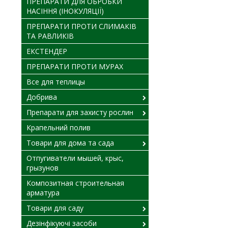
ПРЕПАРАТИ ДЛЯ ОБРОБКИ
НАСІННЯ (ІНОКУЛЯЦІЇ)
ПРЕПАРАТИ ПРОТИ СЛИМАКІВ
ТА РАВЛИКІВ
ЕКСТЕНДЕР
ПРЕПАРАТИ ПРОТИ МУРАХ
Все для теплицы
Добрива
Препарати для захисту рослин
Крапельний полив
Товари для дома та сада
Отпугиватели мышей, крыс,
грызунов
Композитная строительная
арматура
Товари для саду
Дезінфікуючі засоби