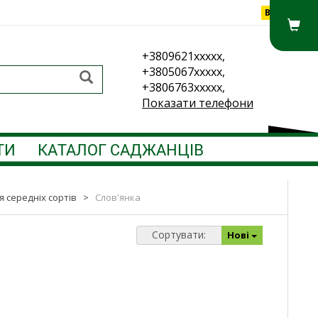
Вхід
+3809621xxxxx,
+3805067xxxxx,
+3806763xxxxx,
Показати телефони
ТИ
КАТАЛОГ САДЖАНЦІВ
я середніх сортів
>
Слов'янка
Сортувати:
Нові