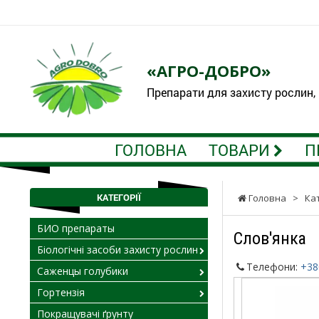
«АГРО-ДОБРО»
Препарати для захисту рослин,
ГОЛОВНА
ТОВАРИ
П
КАТЕГОРІЇ
Головна
>
Ка
БИО препараты
Слов'янка
Біологічні засоби захисту рослин
Телефони:
+38
Саженцы голубики
Гортензія
Покращувачі ґрунту