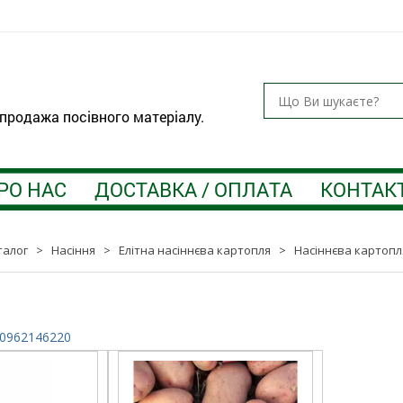
 продажа посівного матеріалу.
РО НАС
ДОСТАВКА / ОПЛАТА
КОНТАК
талог
>
Насіння
>
Елітна насіннєва картопля
>
Насіннєва картопл
0962146220