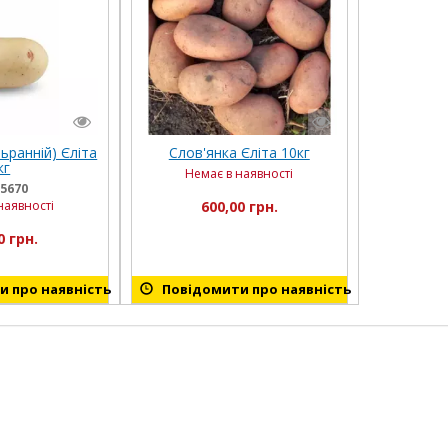
ьранній) Єліта
Слов'янка Єліта 10кг
кг
Немає в наявності
5670
наявності
600,00 грн.
0 грн.
 про наявність
Повідомити про наявність