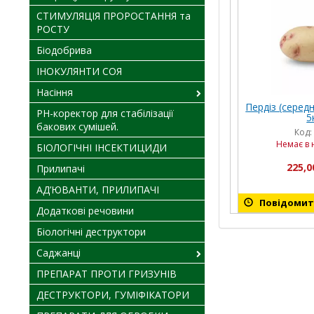
СТИМУЛЯЦІЯ ПРОРОСТАННЯ та
РОСТУ
Біодобрива
ІНОКУЛЯНТИ СОЯ
Насіння
Пердіз (середн
PH-коректор для стабілізації
5
бакових сумішей.
Код:
Немає в 
БІОЛОГІЧНІ ІНСЕКТИЦИДИ
225,0
Прилипачі
АД’ЮВАНТИ, ПРИЛИПАЧІ
Повідомити
Додаткові речовини
Біологічні деструктори
Саджанці
ПРЕПАРАТ ПРОТИ ГРИЗУНІВ
ДЕСТРУКТОРИ, ГУМІФІКАТОРИ