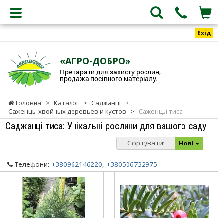
Вхід
«АГРО-ДОБРО»
Препарати для захисту рослин,
продажа посівного матеріалу.
Головна
>
Каталог
>
Саджанці
>
Саженцы хвойных деревьев и кустов
>
Саженцы тиса
Саджанці тиса: Унікальні рослини для вашого саду
Сортувати:
Нові
Телефони:
+380962146220
,
+380506732975