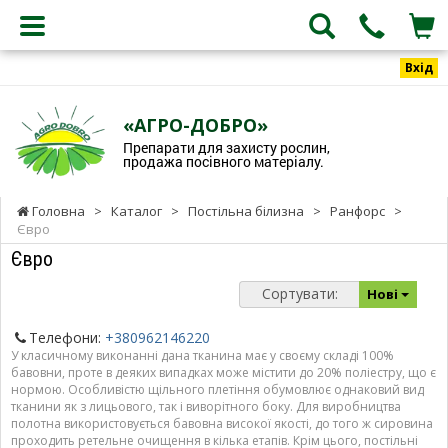
Вхід
«АГРО-ДОБРО»
Препарати для захисту рослин,
продажа посівного матеріалу.
Головна
>
Каталог
>
Постільна білизна
>
Ранфорс
>
Євро
Євро
Сортувати:
Нові
Телефони:
+380962146220
У класичному виконанні дана тканина має у своєму складі 100%
бавовни, проте в деяких випадках може містити до 20% поліестру, що є
нормою. Особливістю щільного плетіння обумовлює однаковий вид
тканини як з лицьового, так і виворітного боку. Для виробництва
полотна використовується бавовна високої якості, до того ж сировина
проходить ретельне очищення в кілька етапів. Крім цього, постільні