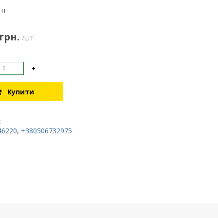
:
ті
 грн.
/шт
+
Купити
:
46220
,
+380506732975