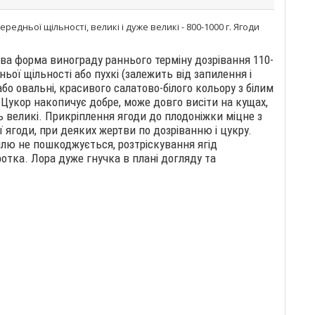
редньої щільності, великі і дуже великі - 800-1000 г. Ягоди
ова форма винограду раннього терміну дозрівання 110-
ньої щільності або пухкі (залежить від запилення і
або овальні, красивого салатово-білого кольору з білим
. Цукор накопичує добре, може довго висіти на кущах,
ть великі. Прикріплення ягоди до плодоніжки міцне з
ягоди, при деяких жертви по дозріванню і цукру.
иллю не пошкоджується, розтріскування ягід
ротка. Лора дуже гнучка в плані догляду та