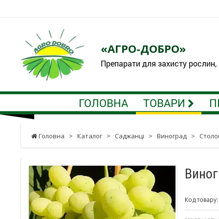
«АГРО-ДОБРО»
Препарати для захисту рослин,
ГОЛОВНА
ТОВАРИ
П
Головна
>
Каталог
>
Саджанці
>
Виноград
>
Столо
Виног
Код товару