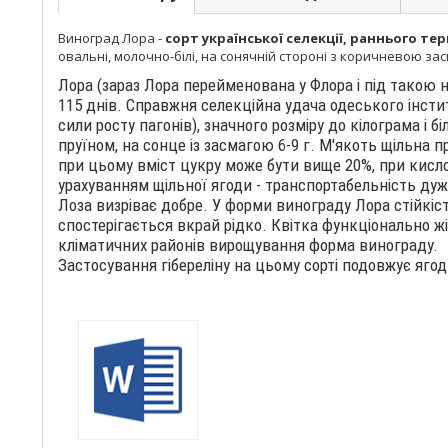
Виноград Лора -
сорт української селекції, раннього те
овальні, молочно-білі, на сонячній стороні з коричневою засм
Лора (зараз Лора перейменована у Флора і під такою 
115 днів. Справжня селекційна удача одеського інститут
сили росту пагонів), значного розміру до кілограма і 
пруїном, на сонце із засмагою 6-9 г. М'якоть щільна 
при цьому вміст цукру може бути вище 20%, при кислот
урахуванням щільної ягоди - транспортабельність дуж
Лоза визріває добре. У форми винограду Лора стійкіст
спостерігається вкрай рідко. Квітка функціонально жі
кліматичних районів вирощування форма винограду.
Застосування гібереліну на цьому сорті подовжує яго