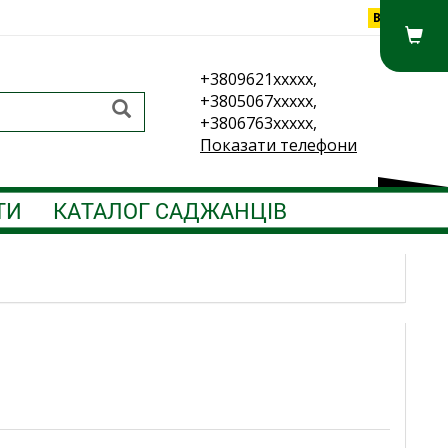
Вхід
+3809621xxxxx,
+3805067xxxxx,
+3806763xxxxx,
Показати телефони
ТИ
КАТАЛОГ САДЖАНЦІВ