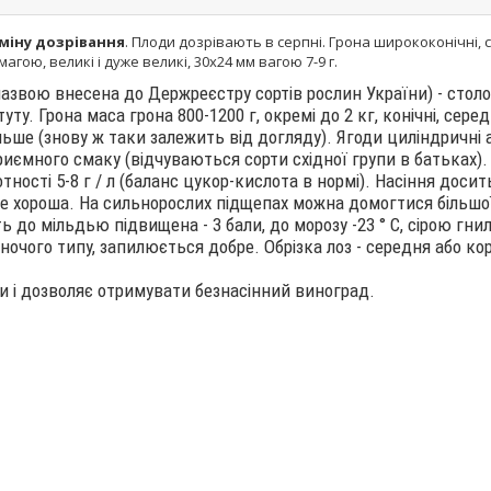
рміну дозрівання
. Плоди дозрівають в серпні. Грона ширококонічні, се
агою, великі і дуже великі, 30х24 мм вагою 7-9 г.
назвою внесена до Держреєстру сортів рослин України) - стол
у. Грона маса грона 800-1200 г, окремі до 2 кг, конічні, серед
більше (знову ж таки залежить від догляду). Ягоди циліндричні 
приємного смаку (відчуваються сорти східної групи в батьках)
ності 5-8 г / л (баланс цукор-кислота в нормі). Насіння доси
е хороша. На сильнорослих підщепах можна домогтися більшої 
ь до мільдью підвищена - 3 бали, до морозу -23 ° С, сірою гн
ночого типу, запилюється добре. Обрізка лоз - середня або ко
ди і дозволяє отримувати безнасінний виноград.