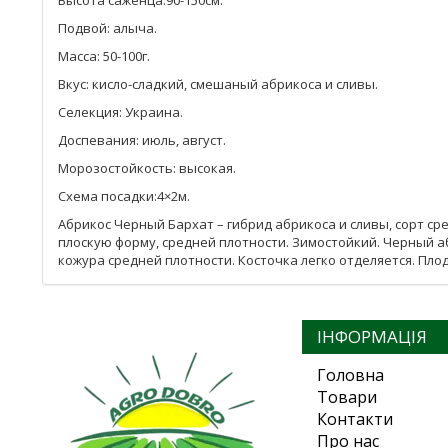
Высота саженца:90-150см.
Подвой: алыча.
Масса: 50-100г.
Вкус: кисло-сладкий, смешаный абрикоса и сливы.
Селекция: Украина.
Доспевания: июль, август.
Морозостойкость: высокая.
Схема посадки:4×2м.
Абрикос Черный Бархат – гибрид абрикоса и сливы, сорт с
плоскую форму, средней плотности. Зимостойкий. Черный аб
кожура средней плотности. Косточка легко отделяется. Пл
ІНФОРМАЦІЯ
Головна
Товари
Контакти
Про нас