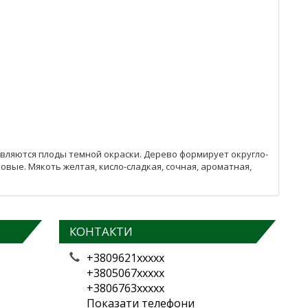
являются плоды темной окраски. Дерево формирует округло-
овые. Мякоть желтая, кисло-сладкая, сочная, ароматная,
КОНТАКТИ
+3809621xxxxx
+3805067xxxxx
+3806763xxxxx
Показати телефони