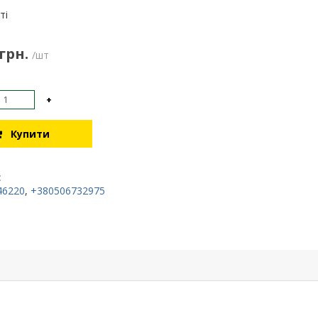
:
ті
 грн.
/шт
+
Купити
:
46220
,
+380506732975