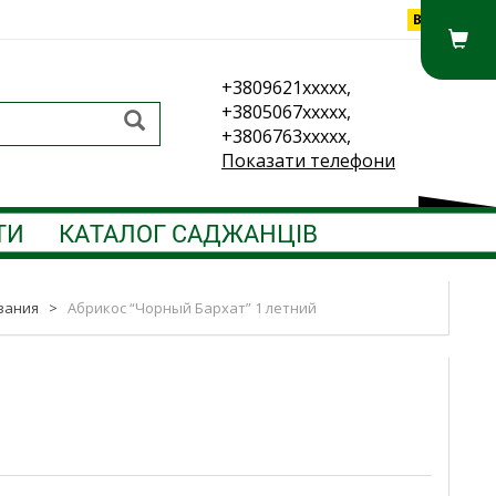
Вхід
+3809621xxxxx,
+3805067xxxxx,
+3806763xxxxx,
Показати телефони
ТИ
КАТАЛОГ САДЖАНЦІВ
вания
>
Абрикос “Чорный Бархат” 1 летний