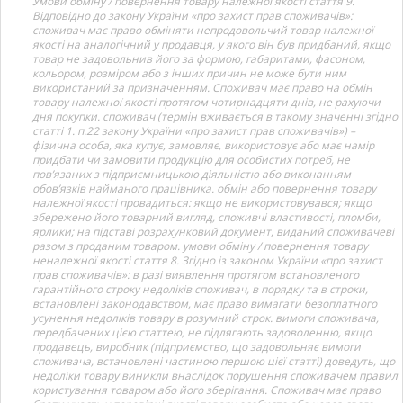
Умови обміну / повернення товару належної якості стаття 9.
Відповідно до закону України «про захист прав споживачів»:
споживач має право обміняти непродовольчий товар належної
якості на аналогічний у продавця, у якого він був придбаний, якщо
товар не задовольнив його за формою, габаритами, фасоном,
кольором, розміром або з інших причин не може бути ним
використаний за призначенням. Споживач має право на обмін
товару належної якості протягом чотирнадцяти днів, не рахуючи
дня покупки. споживач (термін вживається в такому значенні згідно
статті 1. п.22 закону України «про захист прав споживачів») –
фізична особа, яка купує, замовляє, використовує або має намір
придбати чи замовити продукцію для особистих потреб, не
пов’язаних з підприємницькою діяльністю або виконанням
обов’язків найманого працівника. обмін або повернення товару
належної якості провадиться: якщо не використовувався; якщо
збережено його товарний вигляд, споживчі властивості, пломби,
ярлики; на підставі розрахунковий документ, виданий споживачеві
разом з проданим товаром. умови обміну / повернення товару
неналежної якості стаття 8. Згідно із законом України «про захист
прав споживачів»: в разі виявлення протягом встановленого
гарантійного строку недоліків споживач, в порядку та в строки,
встановлені законодавством, має право вимагати безоплатного
усунення недоліків товару в розумний строк. вимоги споживача,
передбачених цією статтею, не підлягають задоволенню, якщо
продавець, виробник (підприємство, що задовольняє вимоги
споживача, встановлені частиною першою цієї статті) доведуть, що
недоліки товару виникли внаслідок порушення споживачем правил
користування товаром або його зберігання. Споживач має право