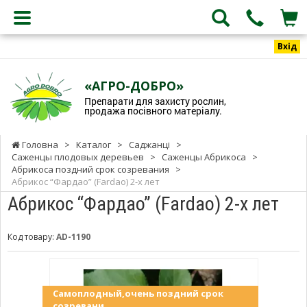
Вхід
«АГРО-ДОБРО»
Препарати для захисту рослин,
продажа посівного матеріалу.
Головна
>
Каталог
>
Саджанці
>
Саженцы плодовых деревьев
>
Саженцы Абрикоса
>
Абрикоса поздний срок созревания
>
Абрикос “Фардао” (Fardao) 2-х лет
Абрикос “Фардао” (Fardao) 2-х лет
Код товару:
AD-1190
Самоплодный,очень поздний срок
созревани