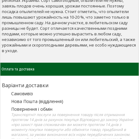
регионах Украины. Сорт самоплодный, опылители не нужны,
завязь плодов очень хорошая, урожаи постоянные. Поэтому
посадка опылителей не нужна. Стоит отметить, что опылители
лишь повышают урожайность на 10-20 %, что заметно только в
промышленном саду. На дачном участке, в любительском саду
разницы не будет. Сорт отличается качественными поздними
плодами, которые можно успешно вырастить в любом саду,
независимо от того промышленный он или любительский, а также
урожайными и скороплодными деревьями, не особо нуждающиеся
в уходе.
Оплата та доставка
Варіанти доставки
Самовивіз
Нова Пошта (відділення)
Повернення і обмін
Транспортніт послуги за повернення товару після отримання
протягом 14 днів за рахунок покупця Відповідно до закону України
«про захист прав споживачів» ви можете протягом 14 днів з
моменту покупки повернути або обміняти товар, придбаний в
магазині, за умови виконання всіх норм передбачених законом.