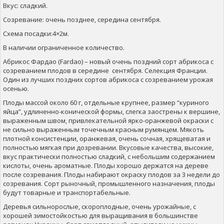
Вкус: сладкий.
Созревание: очень позднее, середина сентября.
Схема посадки:4×2м.
В наличии ограниченное количество.
Абрикос Фардао (Fardao) – новый очень поздний сорт абрикоса с
созреванием плодов в середине сентября. Селекция Франции.
Один из лучших поздних сортов абрикоса с созреванием урожая
осенью.
Плоды массой около 60 г, отдельные крупнее, размер “куриного
яйца”, удлиненно-конической формы, слегка заострены к вершине,
выраженным швом, привлекательной ярко-оранжевой окраски с
не сильно выраженным точечным красным румянцем. Мякоть
плотной консистенции, оранжевая, очень сочная, хрящеватая и
полностью мягкая при дозревании. Вкусовые качества, высокие,
вкус практически полностью сладкий, с небольшим содержанием
кислоты, очень ароматные. Плоды хорошо держатся на дереве
после созревания. Плоды набирают окраску плодов за 3 недели до
созревания. Сорт рыночный, промышленного назначения, плоды
будут товарные и транспортабельные.
Деревья сильнорослые, скороплодные, очень урожайные, с
хорошей зимостойкостью для выращивания в большинстве