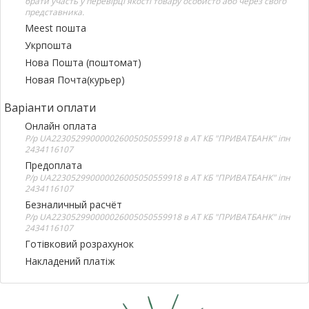
брати участь у перевірці якості товару особисто або через свого
представника.
Meest пошта
Укрпошта
Нова Пошта (поштомат)
Новая Почта(курьер)
Варіанти оплати
Онлайн оплата
Р/р UA223052990000026005050559918 в АТ КБ "ПРИВАТБАНК" іпн
2434116107
Предоплата
Р/р UA223052990000026005050559918 в АТ КБ "ПРИВАТБАНК" іпн
2434116107
Безналичный расчёт
Р/р UA223052990000026005050559918 в АТ КБ "ПРИВАТБАНК" іпн
2434116107
Готівковий розрахунок
Накладений платіж