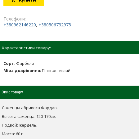
Телефони:
+380962146220
,
+380506732975
Характеристики товару:
Сорт
:
Фарбели
Міра дозрівання
:
Пізньостиглий
Опис товару
Саженцы абрикоса Фардао.
Высота саженца: 120-170см.
Подвой: жердель.
Масса: 60 г.