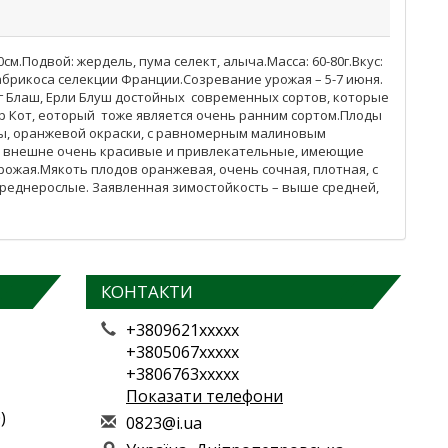
.Подвой: жердель, пума селект, алыча.Масса: 60-80г.Вкус:
 абрикоса селекции Франции.Созревание урожая – 5-7 июня.
г Блаш, Ерли Блуш достойных современных сортов, которые
р Кот, еоторый тоже является очень ранним сортом.Плоды
рмы, оранжевой окраски, с равномерным малиновым
ы внешне очень красивые и привлекательные, имеющие
ожая.Мякоть плодов оранжевая, очень сочная, плотная, с
реднерослые. Заявленная зимостойкость – выше средней,
КОНТАКТИ
+3809621xxxxx
+3805067xxxxx
+3806763xxxxx
Показати телефони
)
0
823
@i.
ua