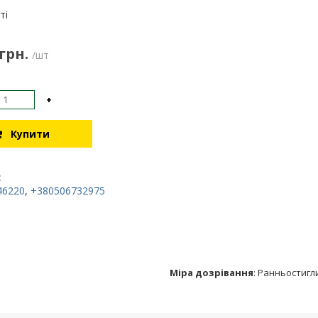
:
ті
 грн.
/шт
+
Купити
:
46220
,
+380506732975
Міра дозрівання
:
Ранньостигл