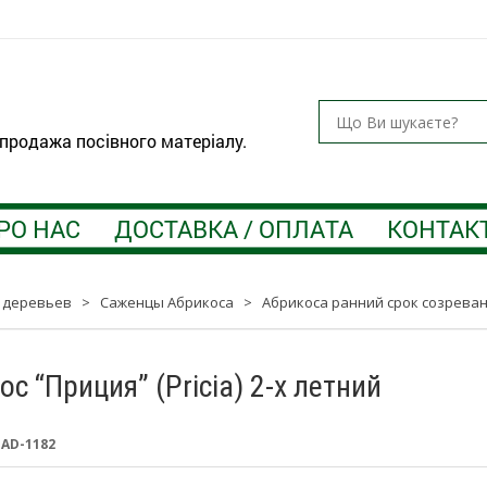
 продажа посівного матеріалу.
РО НАС
ДОСТАВКА / ОПЛАТА
КОНТАК
 деревьев
>
Саженцы Абрикоса
>
Абрикоса ранний срок созрева
ос “Приция” (Pricia) 2-х летний
:
AD-1182