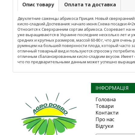
Опис товару
Оплата та доставка
Двухлетние саженцы абрикоса Приция. Новый сверхранний, с
кисло-сладкий.Доспевания: начало июня.Схема посадки:4×2м
Относится к Сверхранним сортам абрикоса. Созревает на 
уже выращиваются в Украине последние несколько лет и у
средних и крупных размеров, массой 60-80 г, что для оче
румянцем на большей поверхности плода, который часто 
отличный товарный вид и пользуются спросом у потребител
отличным сбалансированным кисло-сладким вкусом. Имеет
что по предварительными данным может успешно выращив
ІНФОРМАЦІЯ
Головна
Товари
Контакти
Про нас
Відгуки