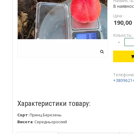
Наявність
В наявнос
Ціна :
190,00
Кількість:
-
Телефони
+3809621
Характеристики товару:
Сорт
:
Принц Березень
Висота
:
Середньорослий