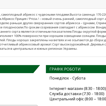
амоплодный абрикос с чудесными плодами.Высота саженца: 170-220см
.Абрикос Приция / Pricia / – новый очень ранний, самоплодный сорт
неделю раньше других сверхранних сортов абрикоса – Цунами, Сприн
же плодоносили.По срокам созревания совпадает с абрикосом Вонде
нь раннего сорта является отличным показателем.Плоды округлой фо
заполняет 100% поверхности при хорошем освещении солнцем. Плод
ей. Плоды хорошо закреплены на ветвях и не осыпаются до сбора ур
 отчетливый абрикосовый аромат.Сорт высокоурожайный. Деревья с
аться в центральных и южных регионах Украины.
ГРАФІК РОБОТИ
Понеділок - Субота
Інтернет-магазин (8:30 - 18:00)
Служба доставки (7:30 - 18:00)
Центральний офіс (8:00 – 18:00