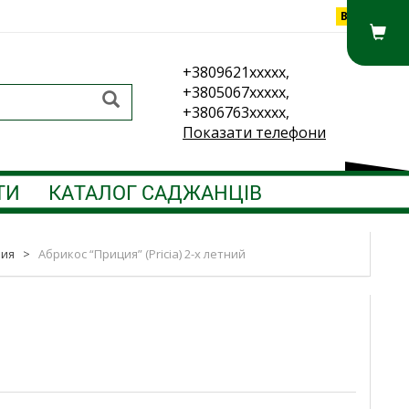
Вхід
+3809621xxxxx,
+3805067xxxxx,
+3806763xxxxx,
Показати телефони
ТИ
КАТАЛОГ САДЖАНЦІВ
ния
>
Абрикос “Приция” (Pricia) 2-х летний