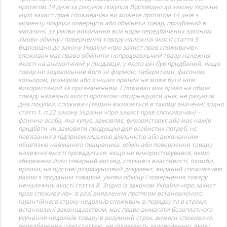
протягом 14 днів за рахунок покупця Відповідно до закону України
«про захист прав споживачів» ви можете протягом 14 днів з
моменту покупки повернути або обміняти товар, придбаний в
магазині, за умови виконання всіх норм передбачених законом.
Умови обміну / повернення товару належної якості стаття 9.
Відповідно до закону України «про захист прав споживачів»:
споживач має право обміняти непродовольчий товар належної
якості на аналогічний у продавця, у якого він був придбаний, якщо
товар не задовольнив його за формою, габаритами, фасоном,
кольором, розміром або з інших причин не може бути ним
використаний за призначенням. Споживач має право на обмін
товару належної якості протягом чотирнадцяти днів, не рахуючи
дня покупки. споживач (термін вживається в такому значенні згідно
статті 1. п.22 закону України «про захист прав споживачів») –
фізична особа, яка купує, замовляє, використовує або має намір
придбати чи замовити продукцію для особистих потреб, не
пов’язаних з підприємницькою діяльністю або виконанням
обов’язків найманого працівника. обмін або повернення товару
належної якості провадиться: якщо не використовувався; якщо
збережено його товарний вигляд, споживчі властивості, пломби,
ярлики; на підставі розрахунковий документ, виданий споживачеві
разом з проданим товаром. умови обміну / повернення товару
неналежної якості стаття 8. Згідно із законом України «про захист
прав споживачів»: в разі виявлення протягом встановленого
гарантійного строку недоліків споживач, в порядку та в строки,
встановлені законодавством, має право вимагати безоплатного
усунення недоліків товару в розумний строк. вимоги споживача,
передбачених цією статтею, не підлягають задоволенню, якщо