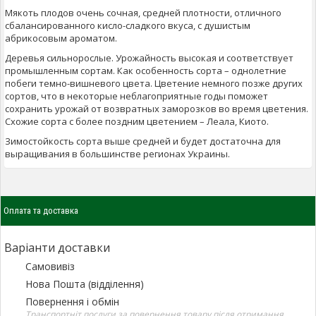
Мякоть плодов очень сочная, средней плотности, отличного
сбалансированного кисло-сладкого вкуса, с душистым
абрикосовым ароматом.
Деревья сильнорослые. Урожайность высокая и соответствует
промышленным сортам. Как особенность сорта – однолетние
побеги темно-вишневого цвета. Цветение немного позже других
сортов, что в некоторые неблагоприятные годы поможет
сохранить урожай от возвратных заморозков во время цветения.
Схожие сорта с более поздним цветением – Леала, Киото.
Зимостойкость сорта выше средней и будет достаточна для
выращивания в большинстве регионах Украины.
Оплата та доставка
Варіанти доставки
Самовивіз
Нова Пошта (відділення)
Повернення і обмін
Транспортніт послуги за повернення товару після отримання