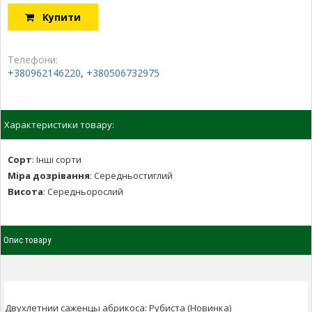
Купити
Телефони:
+380962146220
,
+380506732975
Характеристики товару:
Сорт
:
Інші сорти
Міра дозрівання
:
Середньостиглий
Висота
:
Середньорослий
Опис товару
Двухлетнии саженцы абрикоса: Рубиста (Новинка)