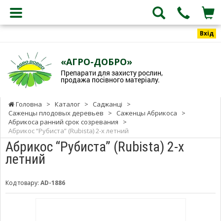
Вхід
«АГРО-ДОБРО»
Препарати для захисту рослин,
продажа посівного матеріалу.
Головна
>
Каталог
>
Саджанці
>
Саженцы плодовых деревьев
>
Саженцы Абрикоса
>
Абрикоса ранний срок созревания
>
Абрикос “Рубиста” (Rubista) 2-х летний
Абрикос “Рубиста” (Rubista) 2-х
летний
Код товару:
AD-1886