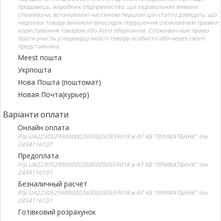
продавець, виробник (підприємство, що задовольняє вимоги
споживача, встановлені частиною першою цієї статті) доведуть, що
недоліки товару виникли внаслідок порушення споживачем правил
користування товаром або його зберігання. Споживач має право
брати участь у перевірці якості товару особисто або через свого
представника.
Meest пошта
Укрпошта
Нова Пошта (поштомат)
Новая Почта(курьер)
Варіанти оплати
Онлайн оплата
Р/р UA223052990000026005050559918 в АТ КБ "ПРИВАТБАНК" іпн
2434116107
Предоплата
Р/р UA223052990000026005050559918 в АТ КБ "ПРИВАТБАНК" іпн
2434116107
Безналичный расчёт
Р/р UA223052990000026005050559918 в АТ КБ "ПРИВАТБАНК" іпн
2434116107
Готівковий розрахунок