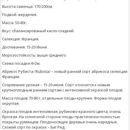
Высота саженца: 170-200см.
Подвой: жерделия.
Масса: 50-80г.
Вкус: сбалансированый кисло-сладкий.
Селекция: Франция.
Доспевания: 15-20 Июня.
Морозостойкость: выше среднего.
Схема посадки:4×2м.
Абрикос Рубиста /Rubista/ – новый ранний сорт абрикоса селекции
Франции.
Созревание урожая – 15-20 июня. Сорт относится к новым
крупноплодным ранним сортам с интенсивной окраской плодов.
Масса плодов 70-80 г, отдельные плоды крупнее. Форма плодов
округлая.
Окраска плодов интенсивная, рубиново-красного цвета, очень
броская. На солнечной стороне плоды практически полностью
покрыты румянцем. Плодоносящие деревья очень нарядные.
Схожий сорт по окраске – Биг Ред.