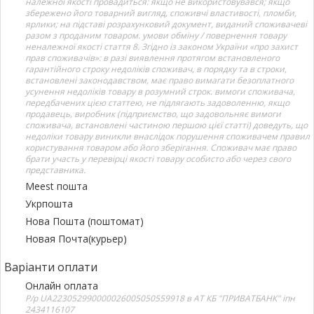
належної якості провадиться: якщо не використовувався; якщо
збережено його товарний вигляд, споживчі властивості, пломби,
ярлики; на підставі розрахунковий документ, виданий споживачеві
разом з проданим товаром. умови обміну / повернення товару
неналежної якості стаття 8. Згідно із законом України «про захист
прав споживачів»: в разі виявлення протягом встановленого
гарантійного строку недоліків споживач, в порядку та в строки,
встановлені законодавством, має право вимагати безоплатного
усунення недоліків товару в розумний строк. вимоги споживача,
передбачених цією статтею, не підлягають задоволенню, якщо
продавець, виробник (підприємство, що задовольняє вимоги
споживача, встановлені частиною першою цієї статті) доведуть, що
недоліки товару виникли внаслідок порушення споживачем правил
користування товаром або його зберігання. Споживач має право
брати участь у перевірці якості товару особисто або через свого
представника.
Meest пошта
Укрпошта
Нова Пошта (поштомат)
Новая Почта(курьер)
Варіанти оплати
Онлайн оплата
Р/р UA223052990000026005050559918 в АТ КБ "ПРИВАТБАНК" іпн
2434116107