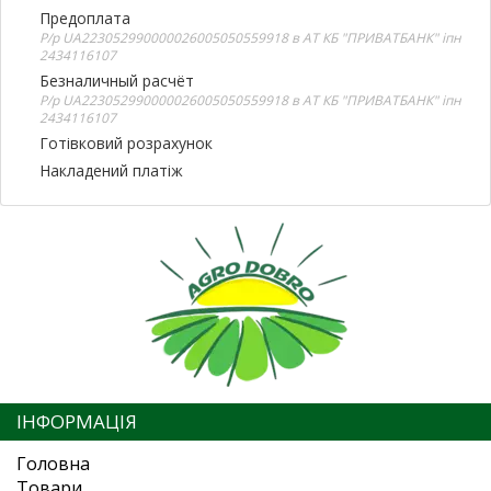
Предоплата
Р/р UA223052990000026005050559918 в АТ КБ "ПРИВАТБАНК" іпн
2434116107
Безналичный расчёт
Р/р UA223052990000026005050559918 в АТ КБ "ПРИВАТБАНК" іпн
2434116107
Готівковий розрахунок
Накладений платіж
ІНФОРМАЦІЯ
Головна
Товари