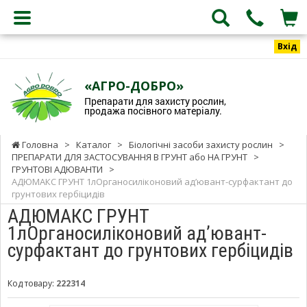
Вхід
«АГРО-ДОБРО»
Препарати для захисту рослин,
продажа посівного матеріалу.
Головна
>
Каталог
>
Біологічні засоби захисту рослин
>
ПРЕПАРАТИ ДЛЯ ЗАСТОСУВАННЯ В ГРУНТ або НА ГРУНТ
>
ГРУНТОВІ АДЮВАНТИ
>
АДЮМАКС ГРУНТ 1лОрганосиліконовий ад’ювант-сурфактант до
грунтових гербіцидів
АДЮМАКС ГРУНТ
1лОрганосиліконовий ад’ювант-
сурфактант до грунтових гербіцидів
Код товару:
222314