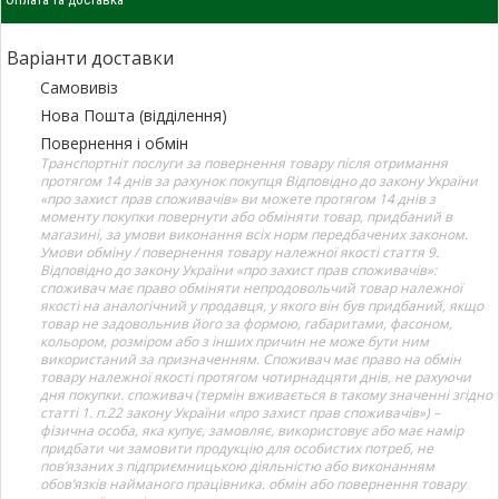
Варіанти доставки
Самовивіз
Нова Пошта (відділення)
Повернення і обмін
Транспортніт послуги за повернення товару після отримання
протягом 14 днів за рахунок покупця Відповідно до закону України
«про захист прав споживачів» ви можете протягом 14 днів з
моменту покупки повернути або обміняти товар, придбаний в
магазині, за умови виконання всіх норм передбачених законом.
Умови обміну / повернення товару належної якості стаття 9.
Відповідно до закону України «про захист прав споживачів»:
споживач має право обміняти непродовольчий товар належної
якості на аналогічний у продавця, у якого він був придбаний, якщо
товар не задовольнив його за формою, габаритами, фасоном,
кольором, розміром або з інших причин не може бути ним
використаний за призначенням. Споживач має право на обмін
товару належної якості протягом чотирнадцяти днів, не рахуючи
дня покупки. споживач (термін вживається в такому значенні згідно
статті 1. п.22 закону України «про захист прав споживачів») –
фізична особа, яка купує, замовляє, використовує або має намір
придбати чи замовити продукцію для особистих потреб, не
пов’язаних з підприємницькою діяльністю або виконанням
обов’язків найманого працівника. обмін або повернення товару