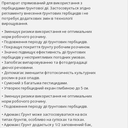
Препарат спрямований для використання з
гербіцидами ґрунтової дії. Застосовується згідно
регламенту внесення ґрунтових гербіцидів і не
потребує додаткових змін в технології
вирощування.
• Зменшує ризики використання не оптимальних
норм робочого розчину.
• Подовження періоду дії ґрунтових гербіцидів.
• Покращує покриття ґрунту робочим розчином.
• Значно підвищує ефективність дії ґрунтових
гербіцидів у несприятливих погодних умовах.
• Запобігає випаровуванню та фотодеградації
діючої речовини.
• Допомагає зменшити фітотоксичність культурних
рослин в разі опадів.
• Сумісний з багатьма пестицидами.
• Утворює гербіцидний екран глибиною до 5 см.
• Зменшує ризики використання не оптимальних
норм робочого розчину.
• Подовження періоду дії ґрунтових гербіцидів.
• Адюмакс Ґрунт може застосовуватися на всіх
типах ґрунтів, особливо на супісках та пісках.
• Адюмакс Ґрунт додається у 1/2 заповнений бак,