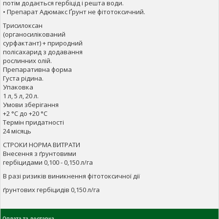
потім додається гербіцід і решта води.
• Препарат Адюмакс Ґрунт не фітотоксичний.
Трисилоксан
(органосилікований
сурфактант) + природний
полісахарид з додавання
рослинних олій.
Препаративна форма
Густа рідина.
Упаковка
1 л, 5 л, 20 л.
Умови зберігання
+2 °С до +20 °С
Термін придатності
24 місяць
СТРОКИ НОРМА ВИТРАТИ
Внесення з ґрунтовими
гербіцидами 0,100 - 0,150 л/га
В разі ризиків виникнення фітотоксичної дії
ґрунтових гербіцидів 0,150 л/га
Оплата та доставка