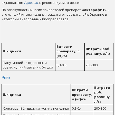
адъювантом
Адюмакс
в рекомендуемых дозах.
По совокупности многих показателей препарат
«Актарофит»
–
это лучший инсектицид для защиты от вредителей в Украине в
категории аналогичных биопрепаратов.
Витрати
Витрати роб.
Шкідники
препарату, л
розчину, л/га
(кг)/га
Павутинний кліщ, вогнівки,
0,3-0,6
200-300
совки, лучний метелик, блішка
Ріпак
Витрати
Витрати
роб.
Шкідники
препарату,
розчину,
л (кг)/га
л/га
Хрестоцвіті блішки, капустяна попелиця
0,2-0,4
200-300