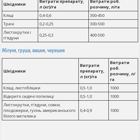
Витрати препарату,
Витрати роб.
Шкідники
л (кг)/га
розчину, л/га
Кліщі
0,4-0,6
300-450
Трачі
0,2-0,25
300-500
Листокрутки і
0,25-0,3
400-500
п'ядуни
Яблуня, груша, вишня, черешня
Витрати
Витрати
роб.
Шкідники
препарату,
розчину, л/
л (кг)/га
га
Кліщі, листоблішки
0,5-1,0
1000
Відкрито сидячі попелиці
0,5-1,0
1000
Листокрутки, п'ядуни, совки,
плодожерки, гусінь американського
0,4-0,9
1000
білого метелика