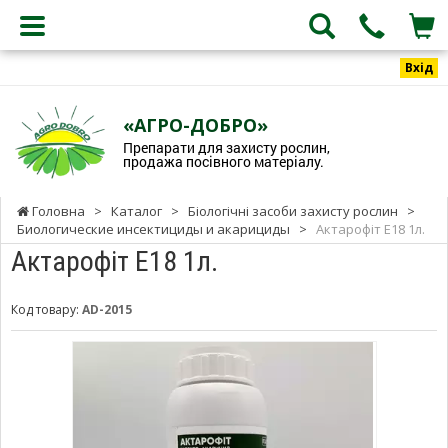
Вхід
«АГРО-ДОБРО»
Препарати для захисту рослин,
продажа посівного матеріалу.
Головна
>
Каталог
>
Біологічні засоби захисту рослин
>
Биологические инсектициды и акарициды
>
Актарофіт Е18 1л.
Актарофіт Е18 1л.
Код товару:
AD-2015