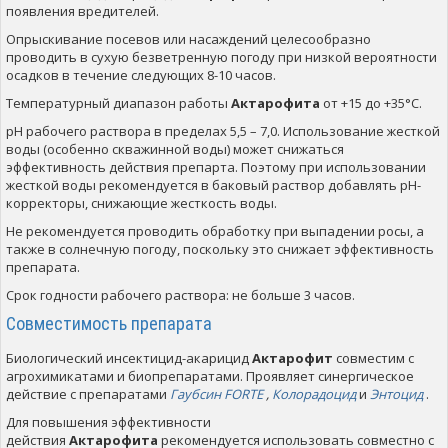
появления вредителей.
Опрыскивание посевов или насаждений целесообразно
проводить в сухую безветренную погоду при низкой вероятности
осадков в течение следующих 8-10 часов.
Температурный диапазон работы
Актарофита
от +15 до +35°С.
рН рабочего раствора в пределах 5,5 – 7,0. Использование жесткой
воды (особенно скважинной воды) может снижаться
эффективность действия препарта. Поэтому при использовании
жесткой воды рекомендуется в баковый раствор добавлять рН-
корректоры, снижающие жесткость воды.
Не рекомендуется проводить обработку при выпадении росы, а
также в солнечную погоду, поскольку это снижает эффективность
препарата.
Срок годности рабочего раствора: не больше 3 часов.
Совместимость препарата
Биологический инсектицид-акарицид
Актарофит
совместим с
агрохимикатами и биопрепаратами. Проявляет синергическое
действие с препаратами
Гаубсин FORTE
,
Колорадоцид
и
Энтоцид
.
Для повышения эффективности
действия
Актарофита
рекомендуется использовать совместно с