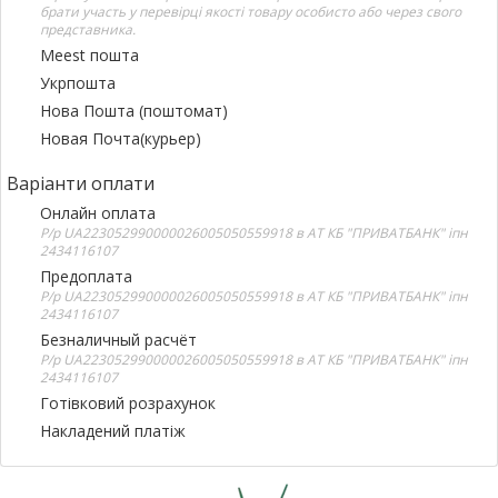
брати участь у перевірці якості товару особисто або через свого
представника.
Meest пошта
Укрпошта
Нова Пошта (поштомат)
Новая Почта(курьер)
Варіанти оплати
Онлайн оплата
Р/р UA223052990000026005050559918 в АТ КБ "ПРИВАТБАНК" іпн
2434116107
Предоплата
Р/р UA223052990000026005050559918 в АТ КБ "ПРИВАТБАНК" іпн
2434116107
Безналичный расчёт
Р/р UA223052990000026005050559918 в АТ КБ "ПРИВАТБАНК" іпн
2434116107
Готівковий розрахунок
Накладений платіж