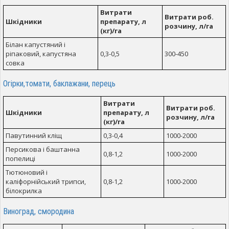
Витрати
Витрати роб.
Шкідники
препарату, л
розчину, л/га
(кг)/га
Білан капустяний і
ріпаковий, капустяна
0,3-0,5
300-450
совка
Огірки,томати, баклажани, перець
Витрати
Витрати роб.
Шкідники
препарату, л
розчину, л/га
(кг)/га
Павутинний кліщ
0,3-0,4
1000-2000
Персикова і баштанна
0,8-1,2
1000-2000
попелиці
Тютюновий і
каліфорнійський трипси,
0,8-1,2
1000-2000
білокрилка
Виноград, смородина