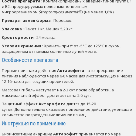
Состав препарата
: Комплекс природных авермектинов групп B1
и B2, продуцируемых полезным почвенным
микроорганизмом
Streptomyces avermitilis
(не менее 1,8%)
Препаративная форма
: Порошок.
Упаковка
: Пакет 1 кг. Мешок 5,20 кг.
Срок годности
: 24 месяца.
Условия хранения
: Хранить при t° от -5°С до +25°С в сухом,
защищенном от прямых солнечных лучей месте.
Особенности препарата
Первые признаки действия
Актарофита
– это прекращение
питания наблюдаются через 6-8 часов для листогрызущих и через
12-16 часов для сосущих вредителей.
Массовая гибель наступает на 2-3 сут после обработки, а
максимальный эффект достигается на 2-5 сут.
Защитный эффект
Актарофита
длится до 15-20
суток. Дополнительно оказывает овецидное действие, уменьшает
количество возрожденных личинок из яиц.
Инструкция по применению
Биоинсектицид акарицид
Актарофит
применяется по мере