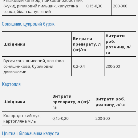
Ріпаковий квіткоїд, прихованохоботник
(жуки), ріпаковий пильщик, капустяна
0,15-0,30
200-300
совка, білан капустяний
Соняшник, цукровий буряк
Витрати
Витрати
роб.
Шкідники
препарату, л
розчину, л/
(кг)/га
га
Вусач соняшниковий, вогнівка
соняшникова, буряковий
0,2-0,4
200-300
довгоносик
Картопля
Витрати
Витрати роб.
Шкідники
препарату, л (кг)/
розчину, л/га
га
Колорадський жук,
0,15-0,20
200-300
картопляна міль
Цвітна і білокачанна капуста