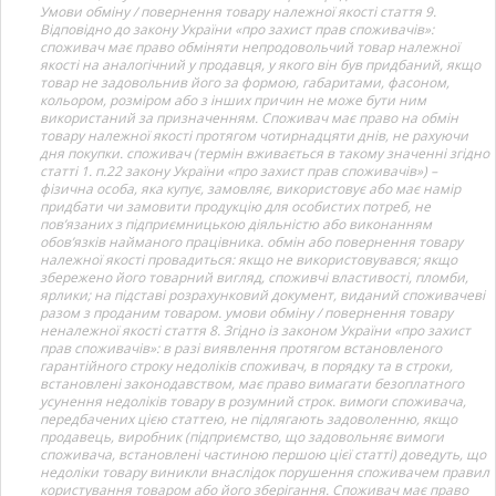
Умови обміну / повернення товару належної якості стаття 9.
Відповідно до закону України «про захист прав споживачів»:
споживач має право обміняти непродовольчий товар належної
якості на аналогічний у продавця, у якого він був придбаний, якщо
товар не задовольнив його за формою, габаритами, фасоном,
кольором, розміром або з інших причин не може бути ним
використаний за призначенням. Споживач має право на обмін
товару належної якості протягом чотирнадцяти днів, не рахуючи
дня покупки. споживач (термін вживається в такому значенні згідно
статті 1. п.22 закону України «про захист прав споживачів») –
фізична особа, яка купує, замовляє, використовує або має намір
придбати чи замовити продукцію для особистих потреб, не
пов’язаних з підприємницькою діяльністю або виконанням
обов’язків найманого працівника. обмін або повернення товару
належної якості провадиться: якщо не використовувався; якщо
збережено його товарний вигляд, споживчі властивості, пломби,
ярлики; на підставі розрахунковий документ, виданий споживачеві
разом з проданим товаром. умови обміну / повернення товару
неналежної якості стаття 8. Згідно із законом України «про захист
прав споживачів»: в разі виявлення протягом встановленого
гарантійного строку недоліків споживач, в порядку та в строки,
встановлені законодавством, має право вимагати безоплатного
усунення недоліків товару в розумний строк. вимоги споживача,
передбачених цією статтею, не підлягають задоволенню, якщо
продавець, виробник (підприємство, що задовольняє вимоги
споживача, встановлені частиною першою цієї статті) доведуть, що
недоліки товару виникли внаслідок порушення споживачем правил
користування товаром або його зберігання. Споживач має право