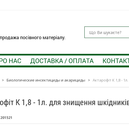
 продажа посівного матеріалу.
РО НАС
ДОСТАВКА / ОПЛАТА
КОНТАК
>
Биологические инсектициды и акарициды
>
Актарофіт К 1,8 - 1
офіт К 1,8 - 1л. для знищення шкідникі
:
201521