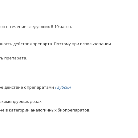
в в течение следующих 8-10 часов.
ивность действия препарта. Поэтому при использовании
ть препарата.
ое действие с препаратами
Гаубсин
екомендуемых дозах.
ине в категории аналогичных биопрепаратов.