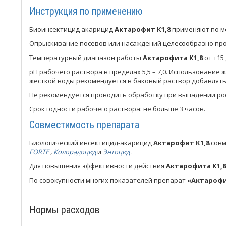
Инструкция по применению
Биоинсектицид акарицид
Актарофит К1,8
применяют по м
Опрыскивание посевов или насаждений целесообразно пров
Температурный диапазон работы
Актарофита К1,8
от +15 
рН рабочего раствора в пределах 5,5 – 7,0. Использовани
жесткой воды рекомендуется в баковый раствор добавлять
Не рекомендуется проводить обработку при выпадении росы
Срок годности рабочего раствора: не больше 3 часов.
Совместимость препарата
Биологический инсектицид-акарицид
Актарофит К1,8
совм
FORTE
,
Колорадоцид
и
Энтоцид
.
Для повышения эффективности действия
Актарофита К1,8
По совокупности многих показателей препарат
«Актарофи
Нормы расходов