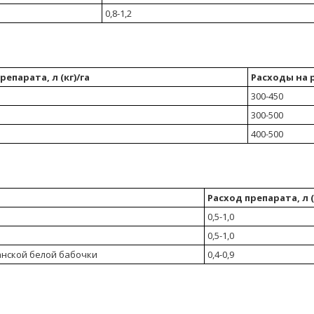
0,8-1,2
репарата, л (кг)/га
Расходы на р
300-450
300-500
400-500
Расход препарата, л (
0,5-1,0
0,5-1,0
анской белой бабочки
0,4-0,9