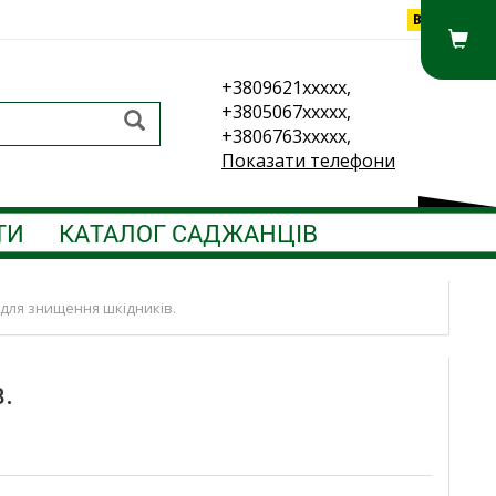
Вхід
+3809621xxxxx,
+3805067xxxxx,
+3806763xxxxx,
Показати телефони
ТИ
КАТАЛОГ САДЖАНЦІВ
л. для знищення шкідників.
в.