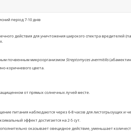
сний період 7-10 днів
чного действия для уничтожения широкого спектра вредителей (паут
х.
зным почвенным микроорганизмом
Streptomyces avermitilis
(абамектин 
мно-коричневого цвета.
м, защищенном от прямых солнечных лучей месте.
щение питания наблюдаются через 6-8 часов для листогрызущих и чер
ксимальный эффект достигается на 2-5 сут.
 Дополнительно оказывает овецидное действие, уменьшает количест