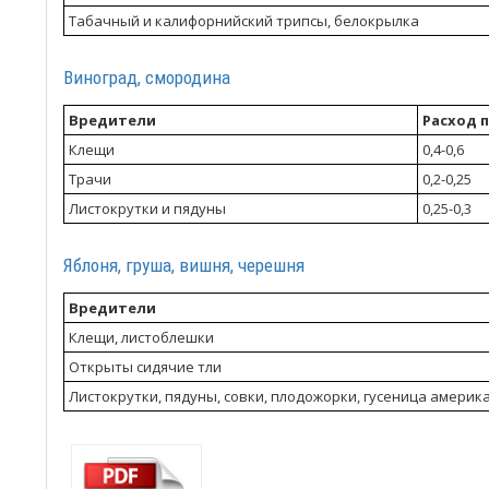
Табачный и калифорнийский трипсы, белокрылка
Виноград, смородина
Вредители
Расход п
Клещи
0,4-0,6
Трачи
0,2-0,25
Листокрутки и пядуны
0,25-0,3
Яблоня, груша, вишня, черешня
Вредители
Клещи, листоблешки
Открыты сидячие тли
Листокрутки, пядуны, совки, плодожорки, гусеница америк