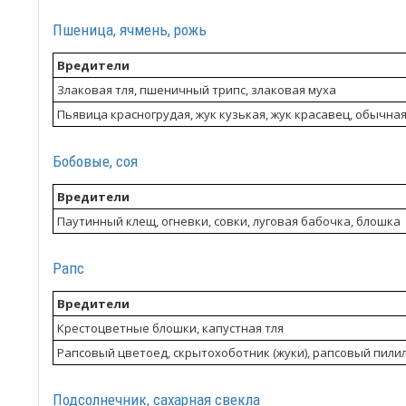
Пшеница, ячмень, рожь
Вредители
Злаковая тля, пшеничный трипс, злаковая муха
Пьявица красногрудая, жук кузькая, жук красавец, обычная з
Бобовые, соя
Вредители
Паутинный клещ, огневки, совки, луговая бабочка, блошка
Рапс
Вредители
Крестоцветные блошки, капустная тля
Рапсовый цветоед, скрытохоботник (жуки), рапсовый пилил
Подсолнечник, сахарная свекла