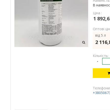
Наявність
В наявнос
Ціна :
1 892,6
Оптові цін
від 5 л
2 116,
Кількість:
-
Телефони
+3805067