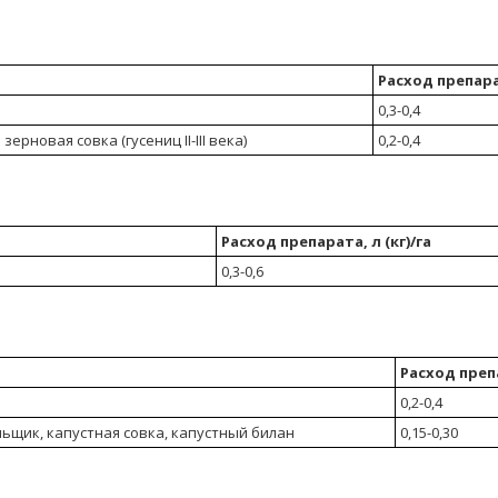
Расход препарат
0,3-0,4
ерновая совка (гусениц II-III века)
0,2-0,4
Расход препарата, л (кг)/га
0,3-0,6
Расход препа
0,2-0,4
ьщик, капустная совка, капустный билан
0,15-0,30