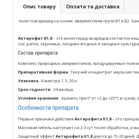
Опис товару
Оплата та доставка
Інсектоакарицид на основі авермектинів групи В1 и В2. Захи
Актарофит K1,8
– это инсектицид-акарицид контактно-кише
сое, рапсе, зерновых, плодово-ягодных и овощных культура
Состав препарата
Комплекс природных авермектинов, продуцируемых поле
Препаративная форма
: Текучий концентрат эмульсии те
Упаковка
: Канистра 1, 5, 20 л.
Срок годности
: 24 месяца.
Условия хранения
: Хранить при t° от +2 до +25°С в сухо
Особенности препарата
Первые признаки действия
Актарофита К1,8
– это прекра
Массовая гибель наступает на 2-3 сут после обработки, а ма
Защитный эффект
Актарофита К1,8
длится до 15-20 дней.