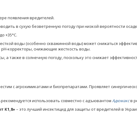
ере появления вредителей.
одить в сухую безветренную погоду при низкой вероятности осадко
до +35°С.
е жесткой воды (особенно скважинной воды) может снижаться эффект
 рН-корректоры, снижающие жесткость воды.
, а также в солнечную погоду, поскольку это снижает эффективнос
естим с агрохимикатами и биопрепаратами. Проявляет синергическ
рекомендуется использовать совместно с адъювантом
Адюмакс
в р
т К1,8»
– это лучший инсектицид для защиты от вредителей в Укра