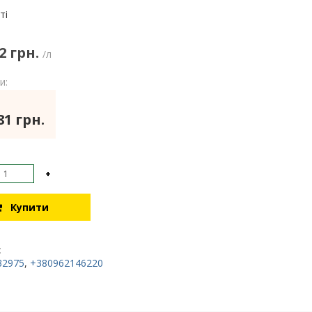
:
ті
2 грн.
/л
и:
81 грн.
+
Купити
:
32975
,
+380962146220