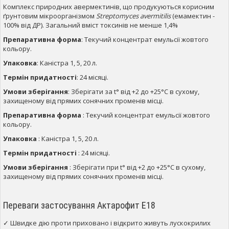
Комплекс природних авермектинів, що продукуються корисним
ґрунтовим мікроорганізмом
Streptomyces avermitilis
(емамектин -
100% від ДР). Загальний вміст токсинів не менше 1,4%
Препаративна форма
: Текучий концентрат емульсії жовтого
кольору.
Упаковка
: Каністра 1, 5, 20 л.
Термін придатності
: 24 місяці.
Умови зберігання
: Зберігати за t° від +2 до +25°С в сухому,
захищеному від прямих сонячних променів місці.
Препаративна форма
: Текучий концентрат емульсії жовтого
кольору.
Упаковка
: Каністра 1, 5, 20 л.
Термін придатності
: 24 місяці.
Умови зберігання
: Зберігати при t° від +2 до +25°С в сухому,
захищеному від прямих сонячних променів місці.
Переваги застосування Актарофит Е18
✓ Швидке дію проти приховано і відкрито живуть лускокрилих