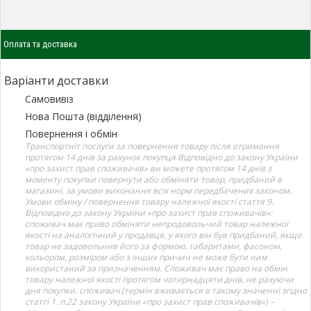
Оплата та доставка
Варіанти доставки
Самовивіз
Нова Пошта (відділення)
Повернення і обмін
Транспортніт послуги за повернення товару після отримання
протягом 14 днів за рахунок покупця Відповідно до закону України
«про захист прав споживачів» ви можете протягом 14 днів з
моменту покупки повернути або обміняти товар, придбаний в
магазині, за умови виконання всіх норм передбачених законом.
Умови обміну / повернення товару належної якості стаття 9.
Відповідно до закону України «про захист прав споживачів»:
споживач має право обміняти непродовольчий товар належної
якості на аналогічний у продавця, у якого він був придбаний, якщо
товар не задовольнив його за формою, габаритами, фасоном,
кольором, розміром або з інших причин не може бути ним
використаний за призначенням. Споживач має право на обмін
товару належної якості протягом чотирнадцяти днів, не рахуючи
дня покупки. споживач (термін вживається в такому значенні згідно
статті 1. п.22 закону України «про захист прав споживачів») –