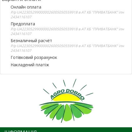
Онлайн оплата
Р/р UA223052990000026005050559918 в АТ КБ "ПРИВАТБАНК" іпн
2434116107
Предоплата
Р/р UA223052990000026005050559918 в АТ КБ "ПРИВАТБАНК" іпн
2434116107
Безналичный расчёт
Р/р UA223052990000026005050559918 в АТ КБ "ПРИВАТБАНК" іпн
2434116107
Готівковий розрахунок
Накладений платіж