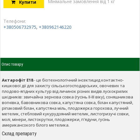
Мінімальне замовлення від 1 кг
Купити
Телефони:
+380506732975
,
+380962146220
Опис товару
Актарофіт Е18
- це біотехнологічний інсектицид контактно-
кишкової дії для захисту сільськогосподарських, овочевих та
плодово-ягідних культур від личинок різних видів лускокрилих
шкідників: звичайна зернова совка (гусінь ІІ-ІІІ віку), соняшникова
вогнівка, бавовникова совка, капустяна совка, білан капустяний,
ріпаковий білан, капустяна міль, плодожерка горохова, лучний
метелик, стебловий кукурудзяний метелик, листогризучі совки,
молі, мінери, листокрутки, плодожерки, п'ядуни, гусінь
американсокого білого метелика.
Склад препарату