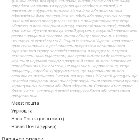
фізична особа, яка купує, замовляє, використовує або має намір
придбати чи замовити продукцію для особистих потреб, не
пов’язаних з підприємницькою діяльністю або виконанням
обов’язків найманого працівника. обмін або повернення товару
належної якості провадиться: якщо не використовувався; якщо
збережено його товарний вигляд, споживчі властивості, пломби,
ярлики; на підставі розрахунковий документ, виданий споживачеві
разом з проданим товаром. умови обміну / повернення товару
неналежної якості стаття 8. Згідно із законом України «про захист
прав споживачів»: в разі виявлення протягом встановленого
гарантійного строку недоліків споживач, в порядку та в строки,
встановлені законодавством, має право вимагати безоплатного
усунення недоліків товару в розумний строк. вимоги споживача,
передбачених цією статтею, не підлягають задоволенню, якщо
продавець, виробник (підприємство, що задовольняє вимоги
споживача, встановлені частиною першою цієї статті) доведуть, що
недоліки товару виникли внаслідок порушення споживачем правил
користування товаром або його зберігання. Споживач має право
брати участь у перевірці якості товару особисто або через свого
представника.
Meest пошта
Укрпошта
Нова Пошта (поштомат)
Новая Почта(курьер)
Варіанти оплати