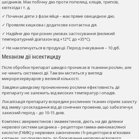
шкідників. Має побічну дію проти попелиці, кліщів, трипсів,
квіткоїда і т. д.
✓ Починає діяти з фази яйця – має пряме овецидное дію.
✓ Проявляє кишкова і додаткове контактна дія.
✓ Надійне дію при різних умовах застосування (великий
температурний діапазон від +12°С до +35°С).
✓ Не накопичується в продукції. Період очікування – 10 діб.
Механізм дії інсектициду
Після обробки препарат швидко проникає в тканини рослин, але
не чинить системної дії. Там він міститься у вигляді
микрорезервуаров у великій кількості.
Завдяки швидкому проникненню рослини ефективність дії
препарату не залежить від високих температур і опадів.
Локалізація препарату всередині рослинних тканин сприяє захисту
від змиву і розкладання від дії сонячних променів, що забезпечує
захисний період – до 10-15 днів.
Комплекс авермектинов і эмамектинов, діють на дві ділянки
нервової системи шкідника – рецептори гамма-аміномасляної
кислоти (ГАМК) у нервових закінченнях і h-рецептори в м'язових
клітинах, що призводить до блокування нервово-м'язового