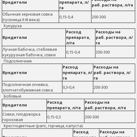
Вредители
препарата, л/
раб. раствора, л/га
га
Обычная зерновая совка
0,15-0,4
200-300
(гусеница II-III века)
Кукуруза
Расход
Расходы на
Вредители
препарата,
раб. раствора, л/
л/га
га
Лучная бабочка, стеблевая
0,15-0,4
200-300
кукурузная бабочка, совки
Подсолнечник
Расход
Расходы на
Вредители
препарата, л/
раб. раствора, л/
га
га
Подсолнечная огневка,
0,3-0,4
200-300
хлопчатобумажная совка
Бобовые
Расход
Расходы на
Вредители
препарата, л/га
раб. раствора, л/га
Совки, плодожорка
0,15-0,3
200-300
гороховая
Крестоцветные (рапс, горчица, капуста)
Расход
Расходы на