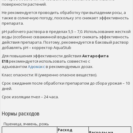
поверхности растений.
Не рекомендуется проводить обработку при выпадении росы, а
также в солнечную погоду, поскольку это снижает эффективность
препарата.
рН рабочего раствора в пределах 5,5 – 7,0. Использование жесткой
воды (особенно скважинной воды) может снижать эффективность
действия препарата. Поэтому, рекомендуется в баковый раствор
добавлять рН – корректор AquaStub
Для повышения эффективности действия
Актарофита
Е18
рекомендуется использовать совместно с
адъювантом
Адюмакс
в рекомендуемых дозах.
Класс опасности: III (умеренно опасное вещество).
Срок ожидания после обработки препаратом до сбора урожая – 10
дней.
Срок изоляции пчел – 24 часа.
Нормы расходов
Пшеница, ячмень, рожь
Расход
Расходы на