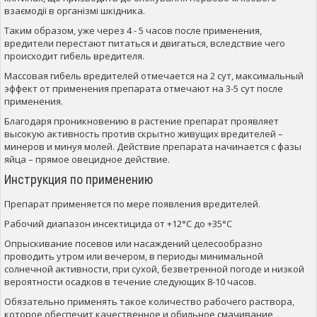
взаємодії в організмі шкідника.
Таким образом, уже через 4 - 5 часов после применения,
вредители перестают питаться и двигаться, вследствие чего
происходит гибель вредителя.
Массовая гибель вредителей отмечается на 2 сут, максимальный
эффект от применения препарата отмечают на 3-5 сут после
применения.
Благодаря проникновению в растение препарат проявляет
высокую активность против скрытно живущих вредителей –
минеров и минуя молей. Действие препарата начинается с фазы
яйца – прямое овецидное действие.
Инструкция по применению
Препарат применяется по мере появления вредителей.
Рабочий диапазон инсектицида от +12°С до +35°С
Опрыскивание посевов или насаждений целесообразно
проводить утром или вечером, в периоды минимальной
солнечной активности, при сухой, безветренной погоде и низкой
вероятности осадков в течение следующих 8-10 часов.
Обязательно применять такое количество рабочего раствора,
которое обеспечит качественное и обильное смачивание