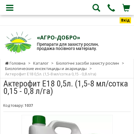
Вхід
«АГРО-ДОБРО»
Препарати для захисту рослин,
продажа посівного матеріалу.
Головна
>
Каталог
>
Біологічні засоби захисту рослин
>
Биологические инсектициды и акарициды
>
Актерофит Е18 0,5л. (1,5-8 мл/сотка 0,15 - 0,8 л/га)
Актерофит Е18 0,5л. (1,5-8 мл/сотка
0,15 - 0,8 л/га)
Код товару:
1037