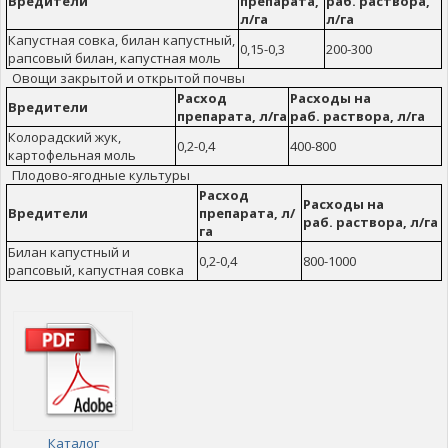
Вредители
препарата,
раб. раствора,
л/га
л/га
Капустная совка, билан капустный,
0,15-0,3
200-300
рапсовый билан, капустная моль
Овощи закрытой и открытой почвы
Расход
Расходы на
Вредители
препарата, л/га
раб. раствора, л/га
Колорадский жук,
0,2-0,4
400-800
картофельная моль
Плодово-ягодные культуры
Расход
Расходы на
Вредители
препарата, л/
раб. раствора, л/га
га
Билан капустный и
0,2-0,4
800-1000
рапсовый, капустная совка
Каталог