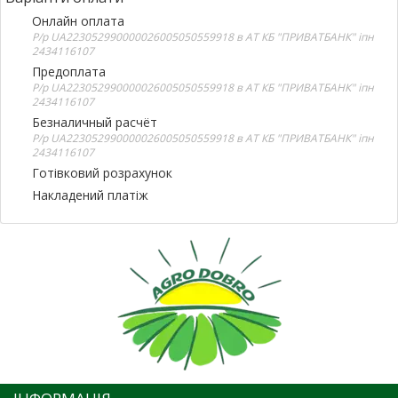
Онлайн оплата
Р/р UA223052990000026005050559918 в АТ КБ "ПРИВАТБАНК" іпн
2434116107
Предоплата
Р/р UA223052990000026005050559918 в АТ КБ "ПРИВАТБАНК" іпн
2434116107
Безналичный расчёт
Р/р UA223052990000026005050559918 в АТ КБ "ПРИВАТБАНК" іпн
2434116107
Готівковий розрахунок
Накладений платіж