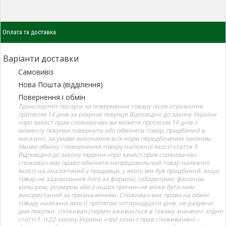
Оплата та доставка
Варіанти доставки
Самовивіз
Нова Пошта (відділення)
Повернення і обмін
Транспортніт послуги за повернення товару після отримання
протягом 14 днів за рахунок покупця Відповідно до закону України
«про захист прав споживачів» ви можете протягом 14 днів з
моменту покупки повернути або обміняти товар, придбаний в
магазині, за умови виконання всіх норм передбачених законом.
Умови обміну / повернення товару належної якості стаття 9.
Відповідно до закону України «про захист прав споживачів»:
споживач має право обміняти непродовольчий товар належної
якості на аналогічний у продавця, у якого він був придбаний, якщо
товар не задовольнив його за формою, габаритами, фасоном,
кольором, розміром або з інших причин не може бути ним
використаний за призначенням. Споживач має право на обмін
товару належної якості протягом чотирнадцяти днів, не рахуючи
дня покупки. споживач (термін вживається в такому значенні згідно
статті 1. п.22 закону України «про захист прав споживачів») –