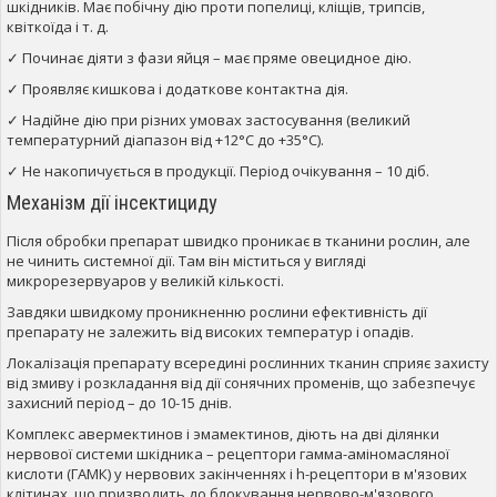
шкідників. Має побічну дію проти попелиці, кліщів, трипсів,
квіткоїда і т. д.
✓ Починає діяти з фази яйця – має пряме овецидное дію.
✓ Проявляє кишкова і додаткове контактна дія.
✓ Надійне дію при різних умовах застосування (великий
температурний діапазон від +12°С до +35°С).
✓ Не накопичується в продукції. Період очікування – 10 діб.
Механізм дії інсектициду
Після обробки препарат швидко проникає в тканини рослин, але
не чинить системної дії. Там він міститься у вигляді
микрорезервуаров у великій кількості.
Завдяки швидкому проникненню рослини ефективність дії
препарату не залежить від високих температур і опадів.
Локалізація препарату всередині рослинних тканин сприяє захисту
від змиву і розкладання від дії сонячних променів, що забезпечує
захисний період – до 10-15 днів.
Комплекс авермектинов і эмамектинов, діють на дві ділянки
нервової системи шкідника – рецептори гамма-аміномасляної
кислоти (ГАМК) у нервових закінченнях і h-рецептори в м'язових
клітинах, що призводить до блокування нервово-м'язового