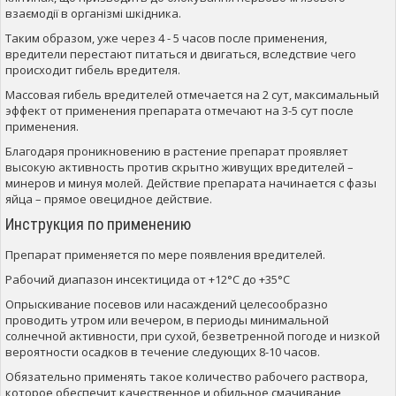
взаємодії в організмі шкідника.
Таким образом, уже через 4 - 5 часов после применения,
вредители перестают питаться и двигаться, вследствие чего
происходит гибель вредителя.
Массовая гибель вредителей отмечается на 2 сут, максимальный
эффект от применения препарата отмечают на 3-5 сут после
применения.
Благодаря проникновению в растение препарат проявляет
высокую активность против скрытно живущих вредителей –
минеров и минуя молей. Действие препарата начинается с фазы
яйца – прямое овецидное действие.
Инструкция по применению
Препарат применяется по мере появления вредителей.
Рабочий диапазон инсектицида от +12°С до +35°С
Опрыскивание посевов или насаждений целесообразно
проводить утром или вечером, в периоды минимальной
солнечной активности, при сухой, безветренной погоде и низкой
вероятности осадков в течение следующих 8-10 часов.
Обязательно применять такое количество рабочего раствора,
которое обеспечит качественное и обильное смачивание