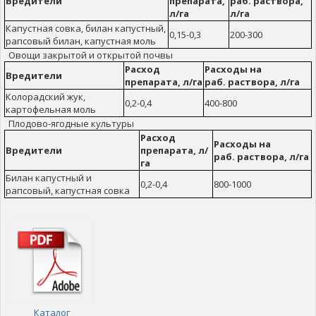
Вредители
препарата,
раб. раствора,
л/га
л/га
Капустная совка, билан капустный,
0,15-0,3
200-300
рапсовый билан, капустная моль
Овощи закрытой и открытой почвы
Расход
Расходы на
Вредители
препарата, л/га
раб. раствора, л/га
Колорадский жук,
0,2-0,4
400-800
картофельная моль
Плодово-ягодные культуры
Расход
Расходы на
Вредители
препарата, л/
раб. раствора, л/га
га
Билан капустный и
0,2-0,4
800-1000
рапсовый, капустная совка
Каталог