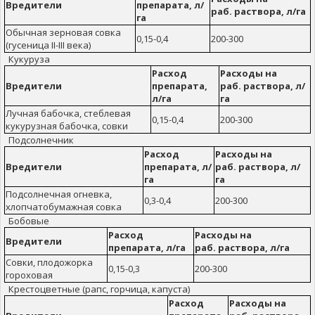
Вредители
препарата, л/
раб. раствора, л/га
га
Обычная зерновая совка
0,15-0,4
200-300
(гусеница II-III века)
Кукуруза
Расход
Расходы на
Вредители
препарата,
раб. раствора, л/
л/га
га
Лучная бабочка, стеблевая
0,15-0,4
200-300
кукурузная бабочка, совки
Подсолнечник
Расход
Расходы на
Вредители
препарата, л/
раб. раствора, л/
га
га
Подсолнечная огневка,
0,3-0,4
200-300
хлопчатобумажная совка
Бобовые
Расход
Расходы на
Вредители
препарата, л/га
раб. раствора, л/га
Совки, плодожорка
0,15-0,3
200-300
гороховая
Крестоцветные (рапс, горчица, капуста)
Расход
Расходы на