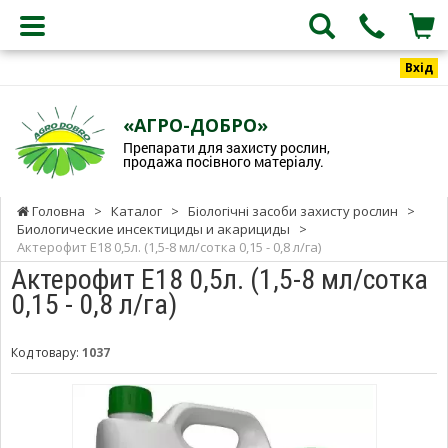
Вхід
«АГРО-ДОБРО»
Препарати для захисту рослин,
продажа посівного матеріалу.
Головна
>
Каталог
>
Біологічні засоби захисту рослин
>
Биологические инсектициды и акарициды
>
Актерофит Е18 0,5л. (1,5-8 мл/сотка 0,15 - 0,8 л/га)
Актерофит Е18 0,5л. (1,5-8 мл/сотка
0,15 - 0,8 л/га)
Код товару:
1037