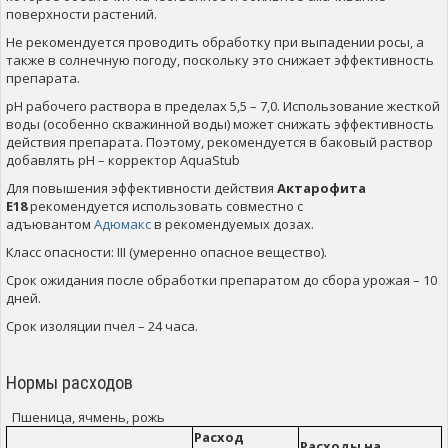
поверхности растений.
Не рекомендуется проводить обработку при выпадении росы, а
также в солнечную погоду, поскольку это снижает эффективность
препарата.
рН рабочего раствора в пределах 5,5 – 7,0. Использование жесткой
воды (особенно скважинной воды) может снижать эффективность
действия препарата. Поэтому, рекомендуется в баковый раствор
добавлять рН – корректор AquaStub
Для повышения эффективности действия
Актарофита
Е18
рекомендуется использовать совместно с
адъювантом
Адюмакс
в рекомендуемых дозах.
Класс опасности: III (умеренно опасное вещество).
Срок ожидания после обработки препаратом до сбора урожая – 10
дней.
Срок изоляции пчел – 24 часа.
Нормы расходов
Пшеница, ячмень, рожь
Расход
Расходы на