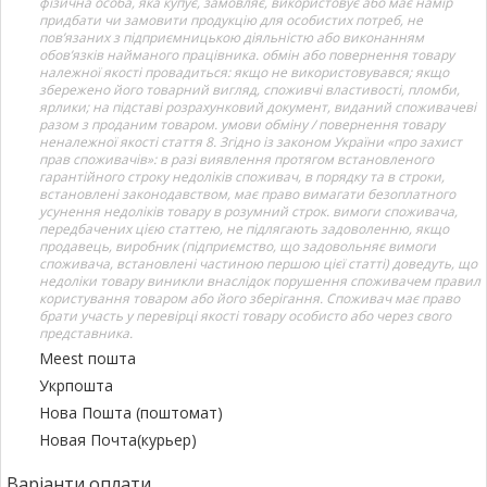
фізична особа, яка купує, замовляє, використовує або має намір
придбати чи замовити продукцію для особистих потреб, не
пов’язаних з підприємницькою діяльністю або виконанням
обов’язків найманого працівника. обмін або повернення товару
належної якості провадиться: якщо не використовувався; якщо
збережено його товарний вигляд, споживчі властивості, пломби,
ярлики; на підставі розрахунковий документ, виданий споживачеві
разом з проданим товаром. умови обміну / повернення товару
неналежної якості стаття 8. Згідно із законом України «про захист
прав споживачів»: в разі виявлення протягом встановленого
гарантійного строку недоліків споживач, в порядку та в строки,
встановлені законодавством, має право вимагати безоплатного
усунення недоліків товару в розумний строк. вимоги споживача,
передбачених цією статтею, не підлягають задоволенню, якщо
продавець, виробник (підприємство, що задовольняє вимоги
споживача, встановлені частиною першою цієї статті) доведуть, що
недоліки товару виникли внаслідок порушення споживачем правил
користування товаром або його зберігання. Споживач має право
брати участь у перевірці якості товару особисто або через свого
представника.
Meest пошта
Укрпошта
Нова Пошта (поштомат)
Новая Почта(курьер)
Варіанти оплати