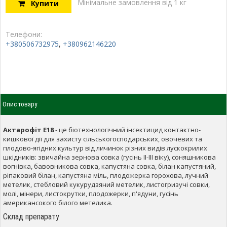
Мінімальне замовлення від 1 кг
Купити
Телефони:
+380506732975
,
+380962146220
Опис товару
Актарофіт Е18
- це біотехнологічний інсектицид контактно-
кишкової дії для захисту сільськогосподарських, овочевих та
плодово-ягідних культур від личинок різних видів лускокрилих
шкідників: звичайна зернова совка (гусінь ІІ-ІІІ віку), соняшникова
вогнівка, бавовникова совка, капустяна совка, білан капустяний,
ріпаковий білан, капустяна міль, плодожерка горохова, лучний
метелик, стебловий кукурудзяний метелик, листогризучі совки,
молі, мінери, листокрутки, плодожерки, п'ядуни, гусінь
американсокого білого метелика.
Склад препарату