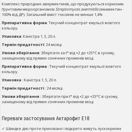
Комплекс природних авермектинів, що продукуються корисним
ґрунтовим мікроорганізмом
Streptomyces avermitilis
(емамектин -
100% від ДР). Загальний вміст токсинів не менше 1,4%
Препаративна форма
: Текучий концентрат емульсії жовтого
кольору.
Упаковка
: Каністра 1, 5, 20 л.
Термін придатності
: 24 місяці.
Умови зберігання
: Зберігати за t° від +2 до +25°С в сухому,
захищеному від прямих сонячних променів місці.
Препаративна форма
: Текучий концентрат емульсії жовтого
кольору.
Упаковка
: Каністра 1, 5, 20 л.
Термін придатності
: 24 місяці.
Умови зберігання
: Зберігати при t° від +2 до +25°С в сухому,
захищеному від прямих сонячних променів місці.
Переваги застосування Актарофит Е18
✓ Швидке дію проти приховано і відкрито живуть лускокрилих