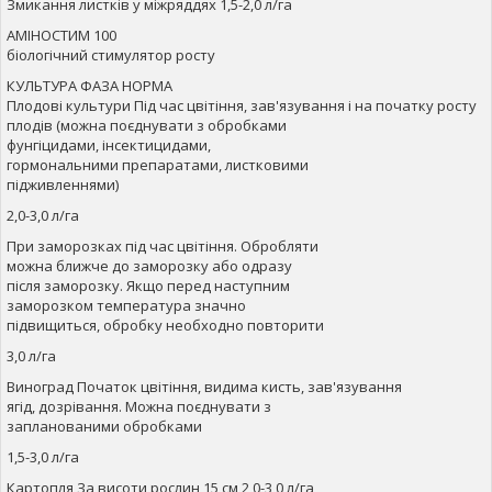
Змикання листків у міжряддях 1,5-2,0 л/га
АМІНОСТИМ 100
біологічний стимулятор росту
КУЛЬТУРА ФАЗА НОРМА
Плодові культури Під час цвітіння, зав'язування і на початку росту
плодів (можна поєднувати з обробками
фунгіцидами, інсектицидами,
гормональними препаратами, листковими
підживленнями)
2,0-3,0 л/га
При заморозках під час цвітіння. Обробляти
можна ближче до заморозку або одразу
після заморозку. Якщо перед наступним
заморозком температура значно
підвищиться, обробку необходно повторити
3,0 л/га
Виноград Початок цвітіння, видима кисть, зав'язування
ягід, дозрівання. Можна поєднувати з
запланованими обробками
1,5-3,0 л/га
Картопля За висоти рослин 15 см 2,0-3,0 л/га