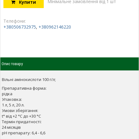
Мінімальне замовлення від 1 шт
Купити
Телефони:
+380506732975
,
+380962146220
Опис товару
Вільні амінокислоти 100 г/л;
Препаративна форма:
рідка
Упаковка:
1 л, 5 л, 20 л.
Умови зберігання:
t° від +2 °С до +30 °С
Термін придатності:
24 місяців
рН препарату: 6,4 - 6,6