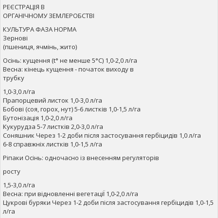
РЕЄСТРАЦІЯ В
ОРГАНІЧНОМУ ЗЕМЛЕРОБСТВІ
КУЛЬТУРА ФАЗА НОРМА
Зернові
(пшениця, ячмінь, жито)
Осінь: кущення (t° не менше 5°С) 1,0-2,0 л/га
Весна: кінець кущення - початок виходу в
трубку
1,0-3,0 л/га
Прапорцевий листок 1,0-3,0 л/га
Бобові (соя, горох, нут) 5-6 листків 1,0-1,5 л/га
Бутонізація 1,0-2,0 л/га
Кукурудза 5-7 листків 2,0-3,0 л/га
Соняшник Через 1-2 доби після застосування гербіцидів 1,0 л/га
6-8 справжніх листків 1,0-1,5 л/га
Ріпаки Осінь: одночасно із внесенням регуляторів
росту
1,5-3,0 л/га
Весна: при відновленні вегетаціЇ 1,0-2,0 л/га
Цукрові буряки Через 1-2 доби після застосування гербіцидів 1,0-1,5
л/га