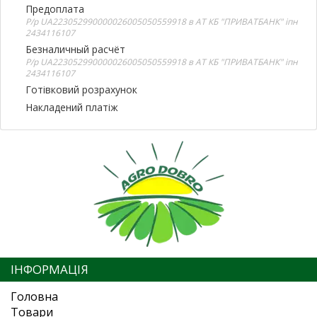
Предоплата
Р/р UA223052990000026005050559918 в АТ КБ "ПРИВАТБАНК" іпн
2434116107
Безналичный расчёт
Р/р UA223052990000026005050559918 в АТ КБ "ПРИВАТБАНК" іпн
2434116107
Готівковий розрахунок
Накладений платіж
ІНФОРМАЦІЯ
Головна
Товари