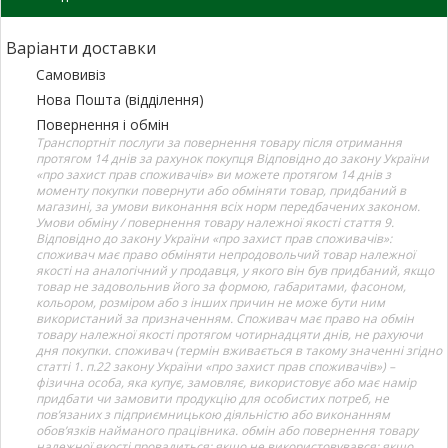
Варіанти доставки
Самовивіз
Нова Пошта (відділення)
Повернення і обмін
Транспортніт послуги за повернення товару після отримання
протягом 14 днів за рахунок покупця Відповідно до закону України
«про захист прав споживачів» ви можете протягом 14 днів з
моменту покупки повернути або обміняти товар, придбаний в
магазині, за умови виконання всіх норм передбачених законом.
Умови обміну / повернення товару належної якості стаття 9.
Відповідно до закону України «про захист прав споживачів»:
споживач має право обміняти непродовольчий товар належної
якості на аналогічний у продавця, у якого він був придбаний, якщо
товар не задовольнив його за формою, габаритами, фасоном,
кольором, розміром або з інших причин не може бути ним
використаний за призначенням. Споживач має право на обмін
товару належної якості протягом чотирнадцяти днів, не рахуючи
дня покупки. споживач (термін вживається в такому значенні згідно
статті 1. п.22 закону України «про захист прав споживачів») –
фізична особа, яка купує, замовляє, використовує або має намір
придбати чи замовити продукцію для особистих потреб, не
пов’язаних з підприємницькою діяльністю або виконанням
обов’язків найманого працівника. обмін або повернення товару
належної якості провадиться: якщо не використовувався; якщо