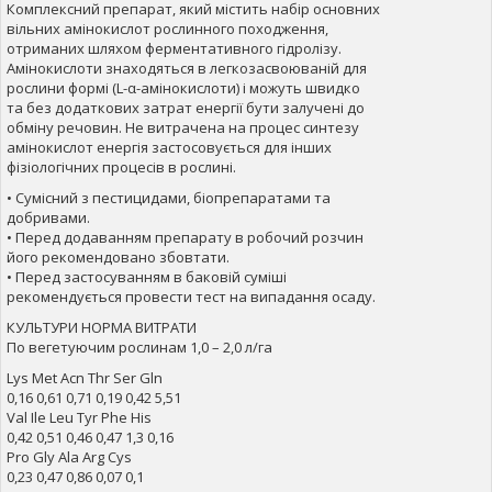
Комплексний препарат, який містить набір основних
вільних амінокислот рослинного походження,
отриманих шляхом ферментативного гідролізу.
Амінокислоти знаходяться в легкозасвоюваній для
рослини формі (L-α-амінокислоти) і можуть швидко
та без додаткових затрат енергії бути залучені до
обміну речовин. Не витрачена на процес синтезу
амінокислот енергія застосовується для інших
фізіологічних процесів в рослині.
• Сумісний з пестицидами, біопрепаратами та
добривами.
• Перед додаванням препарату в робочий розчин
його рекомендовано збовтати.
• Перед застосуванням в баковій суміші
рекомендується провести тест на випадання осаду.
КУЛЬТУРИ НОРМА ВИТРАТИ
По вегетуючим рослинам 1,0 – 2,0 л/га
Lys Met Acn Thr Ser Gln
0,16 0,61 0,71 0,19 0,42 5,51
Val Ile Leu Tyr Phe His
0,42 0,51 0,46 0,47 1,3 0,16
Pro Gly Ala Arg Cys
0,23 0,47 0,86 0,07 0,1