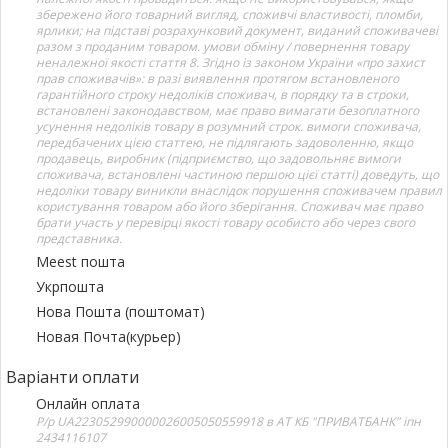
збережено його товарний вигляд, споживчі властивості, пломби,
ярлики; на підставі розрахунковий документ, виданий споживачеві
разом з проданим товаром. умови обміну / повернення товару
неналежної якості стаття 8. Згідно із законом України «про захист
прав споживачів»: в разі виявлення протягом встановленого
гарантійного строку недоліків споживач, в порядку та в строки,
встановлені законодавством, має право вимагати безоплатного
усунення недоліків товару в розумний строк. вимоги споживача,
передбачених цією статтею, не підлягають задоволенню, якщо
продавець, виробник (підприємство, що задовольняє вимоги
споживача, встановлені частиною першою цієї статті) доведуть, що
недоліки товару виникли внаслідок порушення споживачем правил
користування товаром або його зберігання. Споживач має право
брати участь у перевірці якості товару особисто або через свого
представника.
Meest пошта
Укрпошта
Нова Пошта (поштомат)
Новая Почта(курьер)
Варіанти оплати
Онлайн оплата
Р/р UA223052990000026005050559918 в АТ КБ "ПРИВАТБАНК" іпн
2434116107