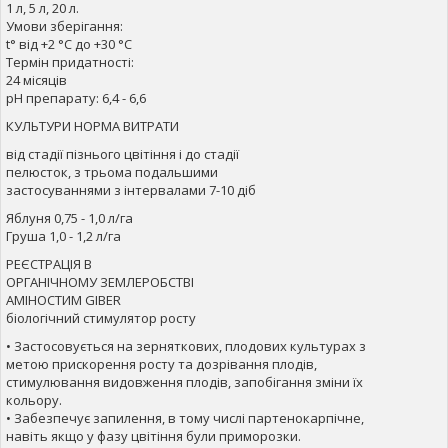
1 л, 5 л, 20 л.
Умови зберігання:
t° від +2 °С до +30 °С
Термін придатності:
24 місяців
рН препарату: 6,4 - 6,6
КУЛЬТУРИ НОРМА ВИТРАТИ
від стадії пізнього цвітіння і до стадії
пелюсток, з трьома подальшими
застосуваннями з інтервалами 7-10 діб
Яблуня 0,75 - 1,0 л/га
Груша 1,0 - 1,2 л/га
РЕЄСТРАЦІЯ В
ОРГАНІЧНОМУ ЗЕМЛЕРОБСТВІ
АМІНОСТИМ GIBER
біологічний стимулятор росту
• Застосовується на зерняткових, плодових культурах з
метою прискорення росту та дозрівання плодів,
стимулювання видовження плодів, запобігання зміни їх
кольору.
• Забезпечує запилення, в тому числі партенокарпічне,
навіть якщо у фазу цвітіння були приморозки.