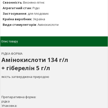
Сезонність
:
Весняно-літнє
Агрегатний стан
:
Рідкі
Застосування
:
для плодових
Країна виробник
:
Україна
Види стимуляторів
:
Амінокислоти
Опис товару
РІДКА ФОРМА
Амінокислоти 134 г/л
+ гіберелін 5 г/л
якість затверджена природою
Препаративна форма:
рідка
Упаковка: