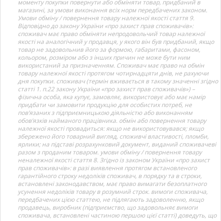
моменту покупки повернути або обміняти товар, придбаний в
магазині, за умови виконання всіх норм передбачених законом.
Умови обміну / повернення товару належної якості стаття 9.
Відповідно до закону України «про захист прав споживачів»:
споживач має право обміняти непродовольчий товар належної
якості на аналогічний у продавця, у якого він був придбаний, якщо
товар не задовольнив його за формою, габаритами, фасоном,
кольором, розміром або з інших причин не може бути ним
використаний за призначенням. Споживач має право на обмін
товару належної якості протягом чотирнадцяти днів, не рахуючи
дня покупки. споживач (термін вживається в такому значенні згідно
статті 1. п.22 закону України «про захист прав споживачів») –
фізична особа, яка купує, замовляє, використовує або має намір
придбати чи замовити продукцію для особистих потреб, не
пов’язаних з підприємницькою діяльністю або виконанням
обов’язків найманого працівника. обмін або повернення товару
належної якості провадиться: якщо не використовувався; якщо
збережено його товарний вигляд, споживчі властивості, пломби,
ярлики; на підставі розрахунковий документ, виданий споживачеві
разом з проданим товаром. умови обміну / повернення товару
неналежної якості стаття 8. Згідно із законом України «про захист
прав споживачів»: в разі виявлення протягом встановленого
гарантійного строку недоліків споживач, в порядку та в строки,
встановлені законодавством, має право вимагати безоплатного
усунення недоліків товару в розумний строк. вимоги споживача,
передбачених цією статтею, не підлягають задоволенню, якщо
продавець, виробник (підприємство, що задовольняє вимоги
споживача, встановлені частиною першою цієї статті) доведуть, що