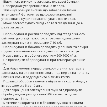
• Відсутність впливу на закладку плодової бруньки.
• Попереджає утворення сітки на плодах.
• Збільшує розміри листків, що забезпечує більш
інтенсивний фотосинтез що дозволяє рослині
утворювати цукри та накопичувати їх в плодах.
• Може застосовуватися під час та після цвітіння до 4
разів за сезон.
• Обприскування рослин проводити від стадії пізнього
цвітіння і до стадії пелюсток, з трьома подальшими
застосуваннями з інтервалами 7-10 діб.
• Обприскування бажано проводити у ранкові та вечірні
години при мінімальних висхідних потоках повітря.
• Норма витрати робочого розчину 500-1000 л/га.
• Не проводити обприскування при температурі вище
+22.
• Для яблук момент першого використання препарату
для впливу на видовження плодів – це період на початку
цвітіння, коли в саду відкрито біля 50% квітів.
• Подальші обробки залежать від мети та сорту яблук, з
інтервалом від 5 до 10 днів.
• Для покращення зав’язування груш слід проводити
обробку під час розпускання 50% квітів, та під час
повного цвітіння.
• можливе використання в бакових сумішах з іншими
препаратами, однак попередньо слід провести тест на