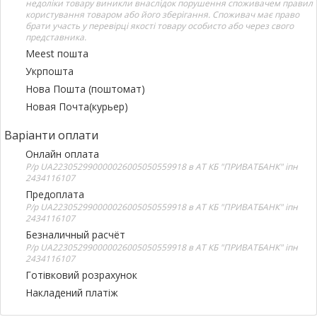
недоліки товару виникли внаслідок порушення споживачем правил
користування товаром або його зберігання. Споживач має право
брати участь у перевірці якості товару особисто або через свого
представника.
Meest пошта
Укрпошта
Нова Пошта (поштомат)
Новая Почта(курьер)
Варіанти оплати
Онлайн оплата
Р/р UA223052990000026005050559918 в АТ КБ "ПРИВАТБАНК" іпн
2434116107
Предоплата
Р/р UA223052990000026005050559918 в АТ КБ "ПРИВАТБАНК" іпн
2434116107
Безналичный расчёт
Р/р UA223052990000026005050559918 в АТ КБ "ПРИВАТБАНК" іпн
2434116107
Готівковий розрахунок
Накладений платіж