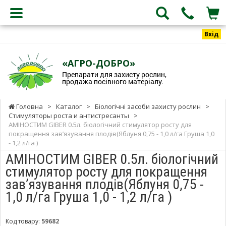
Вхід
«АГРО-ДОБРО»
Препарати для захисту рослин,
продажа посівного матеріалу.
Головна
>
Каталог
>
Біологічні засоби захисту рослин
>
Стимуляторы роста и антистресанты
>
АМІНОСТИМ GIBER 0.5л. біологічний стимулятор росту для
покращення зав’язування плодів(Яблуня 0,75 - 1,0 л/га Груша 1,0
- 1,2 л/га )
АМІНОСТИМ GIBER 0.5л. біологічний
стимулятор росту для покращення
зав’язування плодів(Яблуня 0,75 -
1,0 л/га Груша 1,0 - 1,2 л/га )
Код товару:
59682