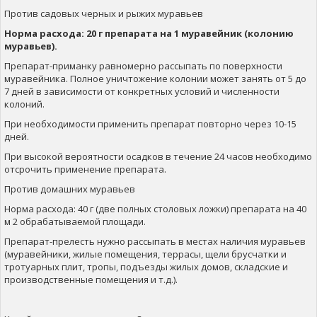
Против садовых черных и рыжих муравьев
Норма расхода: 20 г препарата на 1 муравейник (колонию
муравьев).
Препарат-приманку равномерно рассыпать по поверхности
муравейника. Полное уничтожение колонии может занять от 5 до
7 дней в зависимости от конкретных условий и численности
колоний.
При необходимости применить препарат повторно через 10-15
дней.
При высокой вероятности осадков в течение 24 часов необходимо
отсрочить применение препарата.
Против домашних муравьев
Норма расхода: 40 г (две полных столовых ложки) препарата на 40
м 2 обрабатываемой площади.
Препарат-прелесть нужно рассыпать в местах наличия муравьев
(муравейники, жилые помещения, террасы, щели брусчатки и
тротуарных плит, тропы, подъезды жилых домов, складские и
производственные помещения и т.д.).