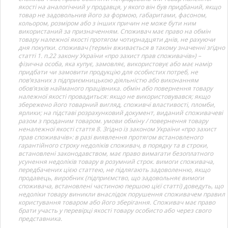
якості на аналогічний у продавця, у якого він був придбаний, якщо
товар не задовольнив його за формою, габаритами, фасоном,
кольором, розміром або з інших причин не може бути ним
використаний за призначенням. Споживач має право на обмін
товару належної якості протягом чотирнадцяти днів, не рахуючи
дня покупки. споживач (термін вживається в такому значенні згідно
статті 1. п.22 закону України «про захист прав споживачів») –
фізична особа, яка купує, замовляє, використовує або має намір
придбати чи замовити продукцію для особистих потреб, не
пов’язаних з підприємницькою діяльністю або виконанням
обов’язків найманого працівника. обмін або повернення товару
належної якості провадиться: якщо не використовувався; якщо
збережено його товарний вигляд, споживчі властивості, пломби,
ярлики; на підставі розрахунковий документ, виданий споживачеві
разом з проданим товаром. умови обміну / повернення товару
неналежної якості стаття 8. Згідно із законом України «про захист
прав споживачів»: в разі виявлення протягом встановленого
гарантійного строку недоліків споживач, в порядку та в строки,
встановлені законодавством, має право вимагати безоплатного
усунення недоліків товару в розумний строк. вимоги споживача,
передбачених цією статтею, не підлягають задоволенню, якщо
продавець, виробник (підприємство, що задовольняє вимоги
споживача, встановлені частиною першою цієї статті) доведуть, що
недоліки товару виникли внаслідок порушення споживачем правил
користування товаром або його зберігання. Споживач має право
брати участь у перевірці якості товару особисто або через свого
представника.