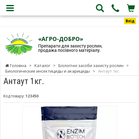
Вхід
«АГРО-ДОБРО»
Препарати для захисту рослин,
продажа посівного матеріалу.
Головна
>
Каталог
>
Біологічні засоби захисту рослин
>
Биологические инсектициды и акарициды
>
Антаут 1кг.
Антаут 1кг.
Код товару:
123450