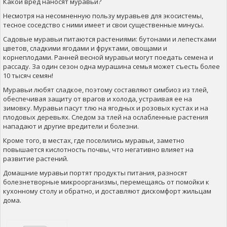
Какой вред наносят муравьи?
Несмотря на несомненную пользу муравьев для экосистемы,
тесное соседство с ними имеет и свои существенные минусы.
Садовые муравьи питаются растениями: бутонами и лепестками
цветов, сладкими ягодами и фруктами, овощами и
корнеплодами. Ранней весной муравьи могут поедать семена и
рассаду. За один сезон одна мурaшина семья может съесть более
10 тысяч семян!
Муравьи любят сладкое, поэтому составляют симбиоз из тлей,
обеспечивая защиту от врагов и холода, устраивая ее на
зимовку. Муравьи пасут тлю на ягодных и розовых кустах и ​​на
плодовых деревьях. Следом за тлей на ослабленные растения
нападают и другие вредители и болезни.
Кроме того, в местах, где поселились муравьи, заметно
повышается кислотность почвы, что негативно влияет на
развитие растений.
Домашние муравьи портят продукты питания, разносят
болезнетворные микроорганизмы, перемещаясь от помойки к
кухонному столу и обратно, и доставляют дискомфорт жильцам
дома.