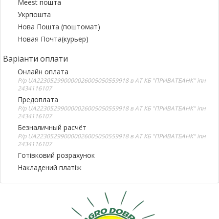
Meest пошта
Укрпошта
Нова Пошта (поштомат)
Новая Почта(курьер)
Варіанти оплати
Онлайн оплата
Р/р UA223052990000026005050559918 в АТ КБ "ПРИВАТБАНК" іпн
2434116107
Предоплата
Р/р UA223052990000026005050559918 в АТ КБ "ПРИВАТБАНК" іпн
2434116107
Безналичный расчёт
Р/р UA223052990000026005050559918 в АТ КБ "ПРИВАТБАНК" іпн
2434116107
Готівковий розрахунок
Накладений платіж