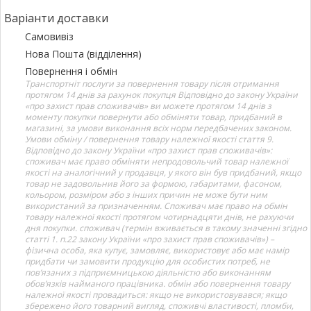
Варіанти доставки
Самовивіз
Нова Пошта (відділення)
Повернення і обмін
Транспортніт послуги за повернення товару після отримання
протягом 14 днів за рахунок покупця Відповідно до закону України
«про захист прав споживачів» ви можете протягом 14 днів з
моменту покупки повернути або обміняти товар, придбаний в
магазині, за умови виконання всіх норм передбачених законом.
Умови обміну / повернення товару належної якості стаття 9.
Відповідно до закону України «про захист прав споживачів»:
споживач має право обміняти непродовольчий товар належної
якості на аналогічний у продавця, у якого він був придбаний, якщо
товар не задовольнив його за формою, габаритами, фасоном,
кольором, розміром або з інших причин не може бути ним
використаний за призначенням. Споживач має право на обмін
товару належної якості протягом чотирнадцяти днів, не рахуючи
дня покупки. споживач (термін вживається в такому значенні згідно
статті 1. п.22 закону України «про захист прав споживачів») –
фізична особа, яка купує, замовляє, використовує або має намір
придбати чи замовити продукцію для особистих потреб, не
пов’язаних з підприємницькою діяльністю або виконанням
обов’язків найманого працівника. обмін або повернення товару
належної якості провадиться: якщо не використовувався; якщо
збережено його товарний вигляд, споживчі властивості, пломби,