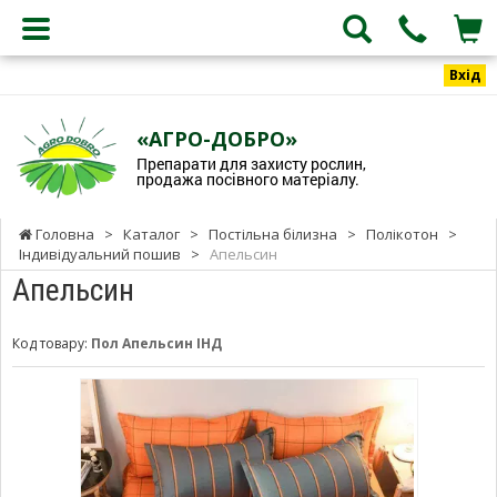
Вхід
«АГРО-ДОБРО»
Препарати для захисту рослин,
продажа посівного матеріалу.
Головна
>
Каталог
>
Постільна білизна
>
Полікотон
>
Індивідуальний пошив
>
Апельсин
Апельсин
Код товару:
Пол Апельсин ІНД