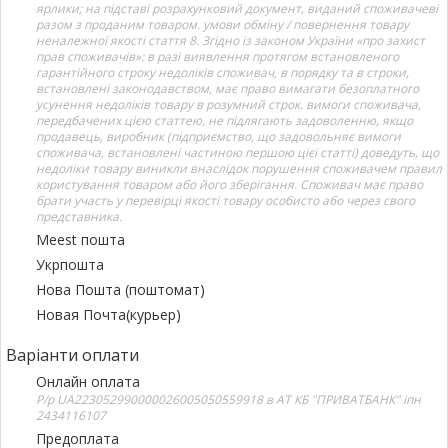
ярлики; на підставі розрахунковий документ, виданий споживачеві
разом з проданим товаром. умови обміну / повернення товару
неналежної якості стаття 8. Згідно із законом України «про захист
прав споживачів»: в разі виявлення протягом встановленого
гарантійного строку недоліків споживач, в порядку та в строки,
встановлені законодавством, має право вимагати безоплатного
усунення недоліків товару в розумний строк. вимоги споживача,
передбачених цією статтею, не підлягають задоволенню, якщо
продавець, виробник (підприємство, що задовольняє вимоги
споживача, встановлені частиною першою цієї статті) доведуть, що
недоліки товару виникли внаслідок порушення споживачем правил
користування товаром або його зберігання. Споживач має право
брати участь у перевірці якості товару особисто або через свого
представника.
Meest пошта
Укрпошта
Нова Пошта (поштомат)
Новая Почта(курьер)
Варіанти оплати
Онлайн оплата
Р/р UA223052990000026005050559918 в АТ КБ "ПРИВАТБАНК" іпн
2434116107
Предоплата