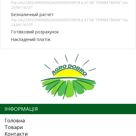
Р/р UA223052990000026005050559918 в АТ КБ "ПРИВАТБАНК" іпн
2434116107
Безналичный расчёт
Р/р UA223052990000026005050559918 в АТ КБ "ПРИВАТБАНК" іпн
2434116107
Готівковий розрахунок
Накладений платіж
ІНФОРМАЦІЯ
Головна
Товари
Контакти