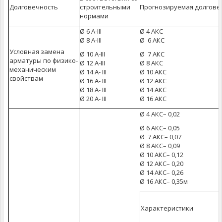
Долговечность
строительными
Прогнозируемая долговеч
нормами
Ø 6 А-III
Ø 4 АКС
Ø 8 A-III
Ø 6 АКС
Условная замена
Ø 10 A-III
Ø 7 АКС
арматуры по физико-
Ø 12 А-III
Ø 8 АКС
механическим
Ø 14 А- III
Ø 10 АКС
свойствам
Ø 16 А- III
Ø 12 АКС
Ø 18 А- III
Ø 14 АКС
Ø 20 А- III
Ø 16 АКС
Ø 4 АКС– 0,02
Ø 6 АКС– 0,05
Ø 7 АКС– 0,07
Ø 8 АКС– 0,09
Ø 10 АКС– 0,12
Ø 12 АКС– 0,20
Ø 14 АКС– 0,26
Ø 16 АКС– 0,35м
Характеристики