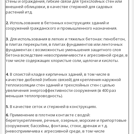
стены и ограждения, гибкие связи для трехслойных стен или
внешней облицовки, в качестве стержней для садовых
растений итд.
2.
Использование в бетонных конструкциях зданий и
сооружений гражданского и промышленного назначения.
3.
Для использования в легких и тяжелых бетонах: пенобетон,
в плитах перекрытия, в плитах фундаментов или ленточных
фундаментах с возможностью уменьшения защитного слоя
бетона вследствие невосприимчивости к агрессивной среде, в
том числе содержащих хлористые соли, щелочи и кислоты.
4.
В слоистой кладке кирпичных зданий, в том числе в
качестве дюбелей (гибких связей) для крепления наружной
теплоизоляции стен зданий и трехслойных стен с целью
увеличения энергоэффективности сооружения (в 400 раз
меньшая теплопроводность).
5.
В качестве сеток и стержней в конструкциях.
6.
Применение в плотном контакте с водой:
берегоукрепление, речные, озерные, морские и припортовые
сооружения; бассейны, фонтаны, стоки, дренаж и т.д.
(невосприимчива к агрессивной среде, в том числе