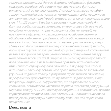
товар не задовольнив його за формою, габаритами, фасоном,
кольором, розміром або з інших причин не може бути ним
використаний за призначенням. Споживач має право на обмін
товару належної якості протягом чотирнадцяти днів, не рахуючи
дня покупки. споживач (термін вживається в такому значенні згідно
статті 1. п.22 закону України «про захист прав споживачів») –
фізична особа, яка купує, замовляє, використовує або має намір
придбати чи замовити продукцію для особистих потреб, не
пов’язаних з підприємницькою діяльністю або виконанням
обов’язків найманого працівника. обмін або повернення товару
належної якості провадиться: якщо не використовувався; якщо
збережено його товарний вигляд, споживчі властивості, пломби,
ярлики; на підставі розрахунковий документ, виданий споживачеві
разом з проданим товаром. умови обміну / повернення товару
неналежної якості стаття 8. Згідно із законом України «про захист
прав споживачів»: в разі виявлення протягом встановленого
гарантійного строку недоліків споживач, в порядку та в строки,
встановлені законодавством, має право вимагати безоплатного
усунення недоліків товару в розумний строк. вимоги споживача,
передбачених цією статтею, не підлягають задоволенню, якщо
продавець, виробник (підприємство, що задовольняє вимоги
споживача, встановлені частиною першою цієї статті) доведуть, що
недоліки товару виникли внаслідок порушення споживачем правил
користування товаром або його зберігання. Споживач має право
брати участь у перевірці якості товару особисто або через свого
представника.
Meest пошта