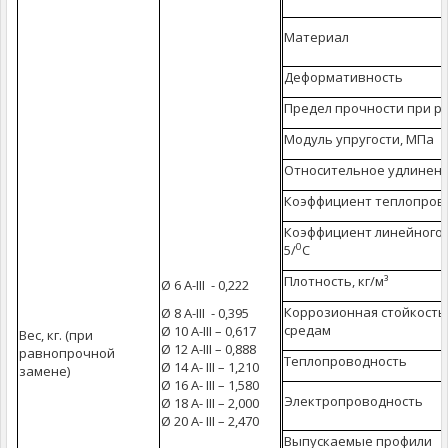
Материал
Деформативность
Предел прочности при р
Модуль упругости, МПа
Относительное удлинени
Коэффициент теплопровод
Коэффициент линейного 
0
5/
С
Плотность, кг/м³
Ø 6 А-III - 0,222
Коррозионная стойкость
Ø 8 А-III - 0,395
средам
Ø 10 A-III – 0,617
Вес, кг. (при
Ø 12 А-III – 0,888
равнопрочной
Теплопроводность
Ø 14 А- III – 1,210
замене)
Ø 16 А- III – 1,580
Электропроводность
Ø 18 А- III – 2,000
Ø 20 А- III – 2,470
Выпускаемые профили