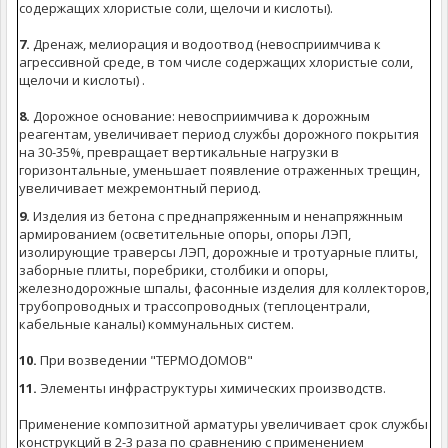
содержащих хлористые соли, щелочи и кислоты).
7.
Дренаж, мелиорация и водоотвод (невосприимчива к
агрессивной среде, в том числе содержащих хлористые соли,
щелочи и кислоты) .
8.
Дорожное основание: невосприимчива к дорожным
реагентам, увеличивает период службы дорожного покрытия
на 30-35%, превращает вертикальные нагрузки в
горизонтальные, уменьшает появление отраженных трещин,
увеличивает межремонтный период.
9.
Изделия из бетона с преднапряженным и ненапряжнным
армированием (осветительные опоры, опоры ЛЭП,
изолирующие траверсы ЛЭП, дорожные и тротуарные плиты,
заборные плиты, поребрики, столбики и опоры,
железнодорожные шпалы, фасонные изделия для коллекторов,
трубопроводных и трассопроводных (теплоцентрали,
кабельные каналы) коммунальных систем.
10.
При возведении "ТЕРМОДОМОВ"
11.
Элементы инфраструктуры химических производств.
Применение композитной арматуры увеличивает срок службы
конструкций в 2-3 раза по сравнению с применением