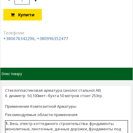
-
+
Купити
Телефони:
+380676342296
,
+380996352477
Опис товару
Стеклопластиковая арматура (анолог стальної AII)
6 диаметр 50,100мет--бухта 50 метров стоит 253гр.
Применение Композитной Арматуры
Рекомендуемые области применения
1.
Весь спектр коттеджного строительства: фундаменты
монолитные, ленточные, дачные дорожки, фундаменты под