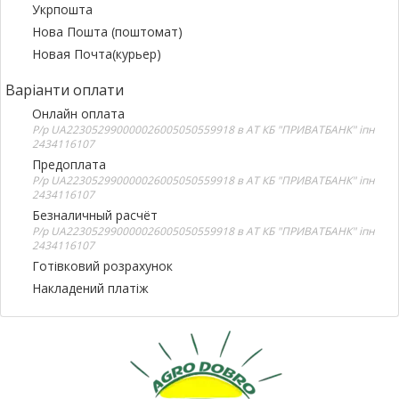
Укрпошта
Нова Пошта (поштомат)
Новая Почта(курьер)
Варіанти оплати
Онлайн оплата
Р/р UA223052990000026005050559918 в АТ КБ "ПРИВАТБАНК" іпн
2434116107
Предоплата
Р/р UA223052990000026005050559918 в АТ КБ "ПРИВАТБАНК" іпн
2434116107
Безналичный расчёт
Р/р UA223052990000026005050559918 в АТ КБ "ПРИВАТБАНК" іпн
2434116107
Готівковий розрахунок
Накладений платіж