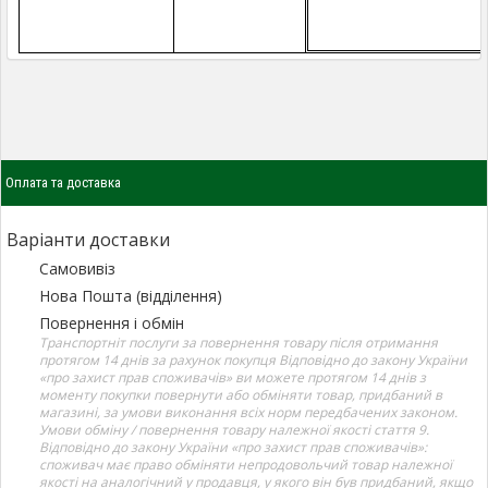
Оплата та доставка
Варіанти доставки
Самовивіз
Нова Пошта (відділення)
Повернення і обмін
Транспортніт послуги за повернення товару після отримання
протягом 14 днів за рахунок покупця Відповідно до закону України
«про захист прав споживачів» ви можете протягом 14 днів з
моменту покупки повернути або обміняти товар, придбаний в
магазині, за умови виконання всіх норм передбачених законом.
Умови обміну / повернення товару належної якості стаття 9.
Відповідно до закону України «про захист прав споживачів»:
споживач має право обміняти непродовольчий товар належної
якості на аналогічний у продавця, у якого він був придбаний, якщо