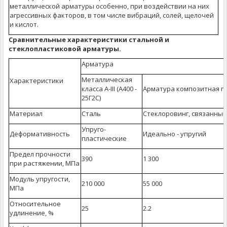
металлической арматуры особенно, при воздействии на них
агрессивных факторов, в том числе вибраций, солей, щелочей
и кислот.
Сравнительные характеристики стальной и
стеклопластиковой арматуры.
Арматура
Металлическая
Характеристики
класса А-III (А400 -
Арматура композитная п
25Г2С)
Материал
Сталь
Стеклоровинг, связанный
Упруго-
Деформативность
Идеально - упругий
пластические
Предел прочности
390
1 300
при растяжении, МПа
Модуль упругости,
210 000
55 000
МПа
Относительное
25
2.2
удлинение, %