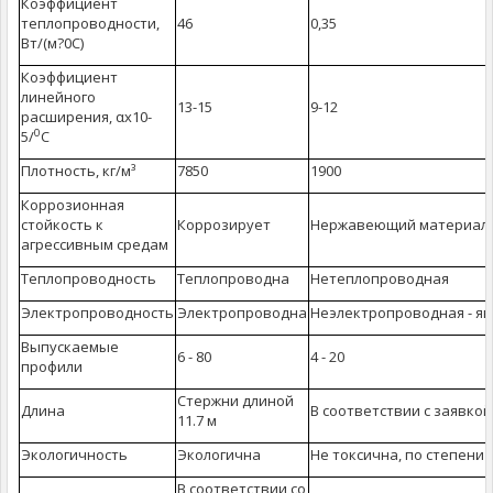
Коэффициент
теплопроводности,
46
0,35
Вт/(м?0С)
Коэффициент
линейного
13-15
9-12
расширения, αх10-
0
5/
С
Плотность, кг/м³
7850
1900
Коррозионная
стойкость к
Коррозирует
Нержавеющий материал
агрессивным средам
Теплопроводность
Теплопроводна
Нетеплопроводная
Электропроводность
Электропроводна
Неэлектропроводная - яв
Выпускаемые
6 - 80
4 - 20
профили
Стержни длиной
Длина
В соответствии с заявко
11.7 м
Экологичность
Экологична
Не токсична, по степени 
В соответствии со