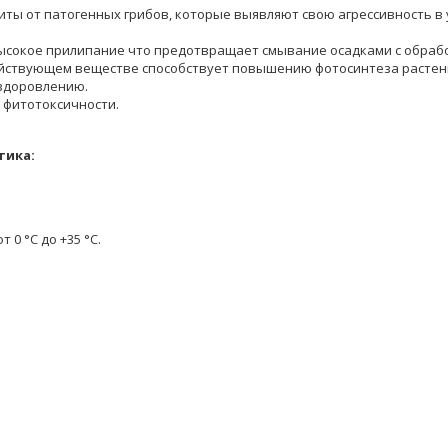
ы от патогенных грибов, которые выявляют свою агрессивность в 
ысокое прилипание что предотвращает смывание осадками с обраб
ействующем веществе способствует повышению фотосинтеза растен
оздоровлению.
 фитотоксичности.
тика:
 0 °С до +35 °С.