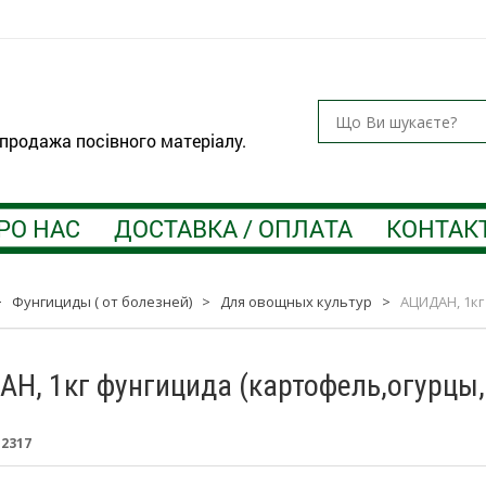
 продажа посівного матеріалу.
РО НАС
ДОСТАВКА / ОПЛАТА
КОНТАК
>
Фунгициды ( от болезней)
>
Для овощных культур
>
АЦИДАН, 1кг
Н, 1кг фунгицида (картофель,огурцы
:
2317