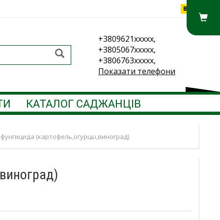
Вхід
+3809621xxxxx,
+3805067xxxxx,
+3806763xxxxx,
Показати телефони
ТИ
КАТАЛОГ САДЖАНЦІВ
 фунгицида (картофель,огурцы,виноград)
,виноград)