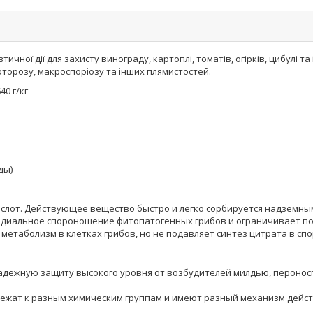
чної дії для захисту винограду, картоплі, томатів, огірків, цибулі т
фторозу, макроспоріозу та інших плямистостей.
640 г/кг
ды)
слот. Действующее вещество быстро и легко сорбируется надземным
идиальное спороношение фитопатогенных грибов и ограничивает по
етаболизм в клетках грибов, но не подавляет синтез цитрата в спо
дежную защиту высокого уровня от возбудителей милдью, пероносп
ежат к разным химическим группам и имеют разный механизм дейс