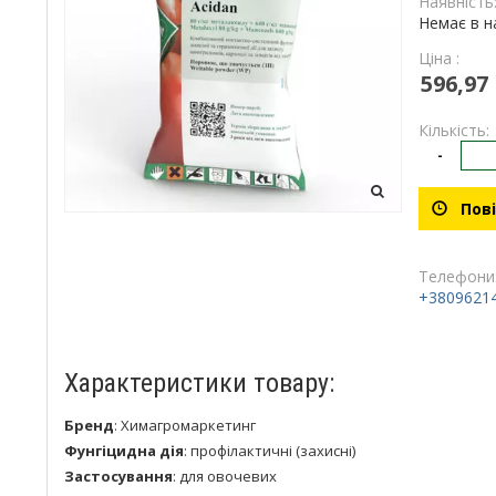
Наявність
Немає в н
Ціна :
596,97
Кількість:
-
Пові
Телефони
+3809621
Характеристики товару:
Бренд
:
Химагромаркетинг
Фунгіцидна дія
:
профілактичні (захисні)
Застосування
:
для овочевих