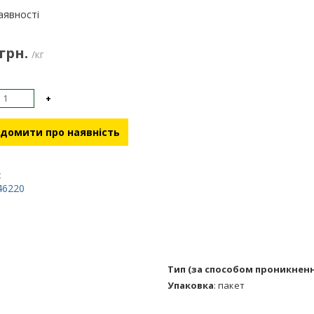
:
аявності
 грн.
/кг
+
домити про наявність
:
46220
Тип (за способом проникненн
Упаковка
:
пакет