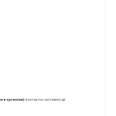
я в організм)
:
Контактно-системної дії