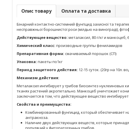
Опис товару
Оплата та доставка
Бінарний контактно-системний фунгіцид захисної та терапевти
несправжньої борошнистої роси (мілдью на винограді), фіто
Действующее вещество:
металаксил, 80 г/кг и манкоцеб, 
Химический класс:
производные группы фениламидов
Препаративная форма:
смачиваемый порошок (СП)
Упаковка:
пакеты по1кг
Период защитного действия:
12-15 суток. (20гр на 10л. во
Механизм действия:
Металаксил ингибирует у грибов биосинтез нуклеиновых ки
тканях растений акропетально. Манкоцеб уничтожает кон
заключается в том, что действующее вещество ингибирует м
Свойства и преимущества:
Комбинированный фунгицид, который обеспечивает на
антракноза.
Наличие двух действующих веществ, которые принадл
популяций у фитопатогенных грибов.