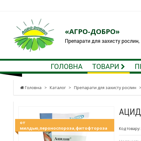
«АГРО-ДОБРО»
Препарати для захисту рослин,
ГОЛОВНА
ТОВАРИ
П
Головна
>
Каталог
>
Препарати для захисту рослин
АЦИДА
от
милдью,пероноспороза,фитофтороза
Код товару