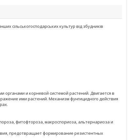
а інших сільськогосподарських культур від збудників
и органами и корневой системой растений. Двигается в
ражение ими растений. Механизм фунгицидного действия
рах.
ороза, фитофтороза, макроспориоза, альтернариоза и
твия, предотвращает формирование резистентных