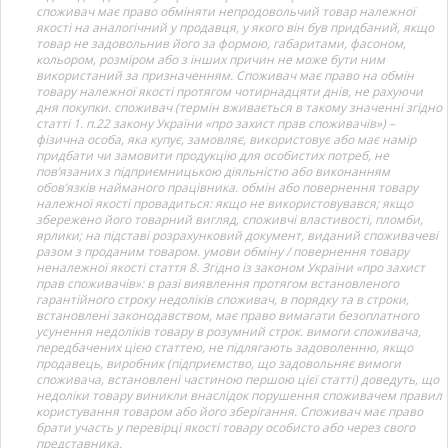
споживач має право обміняти непродовольчий товар належної
якості на аналогічний у продавця, у якого він був придбаний, якщо
товар не задовольнив його за формою, габаритами, фасоном,
кольором, розміром або з інших причин не може бути ним
використаний за призначенням. Споживач має право на обмін
товару належної якості протягом чотирнадцяти днів, не рахуючи
дня покупки. споживач (термін вживається в такому значенні згідно
статті 1. п.22 закону України «про захист прав споживачів») –
фізична особа, яка купує, замовляє, використовує або має намір
придбати чи замовити продукцію для особистих потреб, не
пов’язаних з підприємницькою діяльністю або виконанням
обов’язків найманого працівника. обмін або повернення товару
належної якості провадиться: якщо не використовувався; якщо
збережено його товарний вигляд, споживчі властивості, пломби,
ярлики; на підставі розрахунковий документ, виданий споживачеві
разом з проданим товаром. умови обміну / повернення товару
неналежної якості стаття 8. Згідно із законом України «про захист
прав споживачів»: в разі виявлення протягом встановленого
гарантійного строку недоліків споживач, в порядку та в строки,
встановлені законодавством, має право вимагати безоплатного
усунення недоліків товару в розумний строк. вимоги споживача,
передбачених цією статтею, не підлягають задоволенню, якщо
продавець, виробник (підприємство, що задовольняє вимоги
споживача, встановлені частиною першою цієї статті) доведуть, що
недоліки товару виникли внаслідок порушення споживачем правил
користування товаром або його зберігання. Споживач має право
брати участь у перевірці якості товару особисто або через свого
представника.