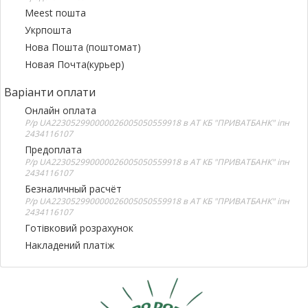
Meest пошта
Укрпошта
Нова Пошта (поштомат)
Новая Почта(курьер)
Варіанти оплати
Онлайн оплата
Р/р UA223052990000026005050559918 в АТ КБ "ПРИВАТБАНК" іпн
2434116107
Предоплата
Р/р UA223052990000026005050559918 в АТ КБ "ПРИВАТБАНК" іпн
2434116107
Безналичный расчёт
Р/р UA223052990000026005050559918 в АТ КБ "ПРИВАТБАНК" іпн
2434116107
Готівковий розрахунок
Накладений платіж