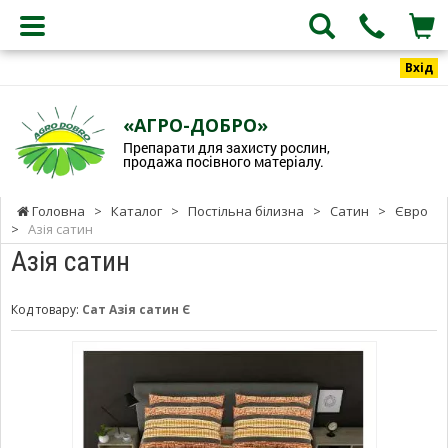
Вхід
«АГРО-ДОБРО»
Препарати для захисту рослин,
продажа посівного матеріалу.
Головна
>
Каталог
>
Постільна білизна
>
Сатин
>
Євро
>
Азія сатин
Азія сатин
Код товару:
Сат Азія сатин Є