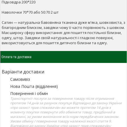
Підковдра 200*220
Наволочки 70*70 або 50:70 2 шт
Сатин — натуральна бавовняна тканина дуже м'яка, шовковиста, з
благородним блиском, завдяки чому її часто порівнюють з шовком.
Має широку сферу використання: для пошиття постільної білизни,
одягу, штор. Завдяки своїй натуральності і гладкою поверхні,
використовується для пошиття дитячого білизни та одягу.
Оплата та доставка
Варіанти доставки
Самовивіз
Нова Пошта (відділення)
Повернення і обмін
Транспортніт послуги за повернення товару після отримання
протягом 14 днів за рахунок покупця Відповідно до закону України
«про захист прав споживачів» ви можете протягом 14 днів з
моменту покупки повернути або обміняти товар, придбаний в
магазині, за умови виконання всіх норм передбачених законом.
Умови обміну / повернення товару належної якості стаття 9.
Відповідно до закону України «про захист прав споживачів»: