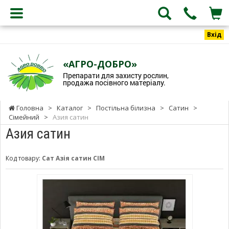
Вхід
«АГРО-ДОБРО»
Препарати для захисту рослин,
продажа посівного матеріалу.
Головна
>
Каталог
>
Постільна білизна
>
Сатин
>
Сімейний
>
Азия сатин
Азия сатин
Код товару:
Сат Азія сатин СІМ