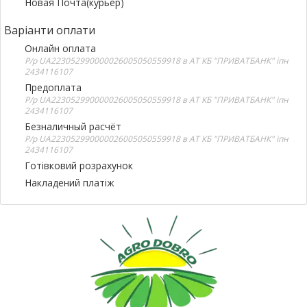
Новая Почта(курьер)
Варіанти оплати
Онлайн оплата
Р/р UA223052990000026005050559918 в АТ КБ "ПРИВАТБАНК" іпн
2434116107
Предоплата
Р/р UA223052990000026005050559918 в АТ КБ "ПРИВАТБАНК" іпн
2434116107
Безналичный расчёт
Р/р UA223052990000026005050559918 в АТ КБ "ПРИВАТБАНК" іпн
2434116107
Готівковий розрахунок
Накладений платіж