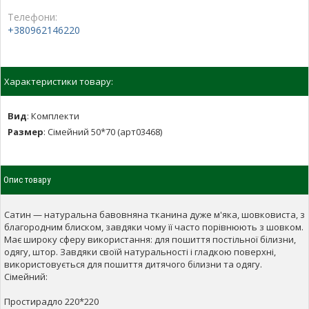
Телефони:
+380962146220
Характеристики товару:
Вид
:
Комплекти
Размер
:
Сімейний 50*70 (арт03468)
Опис товару
Сатин — натуральна бавовняна тканина дуже м'яка, шовковиста, з
благородним блиском, завдяки чому її часто порівнюють з шовком.
Має широку сферу використання: для пошиття постільної білизни,
одягу, штор. Завдяки своїй натуральності і гладкою поверхні,
використовується для пошиття дитячого білизни та одягу.
Сімейний:
Простирадло 220*220