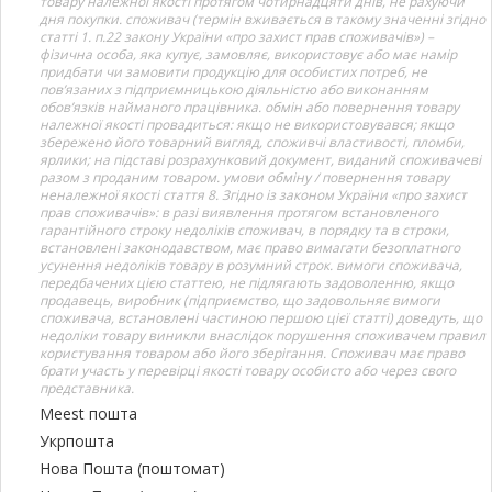
товару належної якості протягом чотирнадцяти днів, не рахуючи
дня покупки. споживач (термін вживається в такому значенні згідно
статті 1. п.22 закону України «про захист прав споживачів») –
фізична особа, яка купує, замовляє, використовує або має намір
придбати чи замовити продукцію для особистих потреб, не
пов’язаних з підприємницькою діяльністю або виконанням
обов’язків найманого працівника. обмін або повернення товару
належної якості провадиться: якщо не використовувався; якщо
збережено його товарний вигляд, споживчі властивості, пломби,
ярлики; на підставі розрахунковий документ, виданий споживачеві
разом з проданим товаром. умови обміну / повернення товару
неналежної якості стаття 8. Згідно із законом України «про захист
прав споживачів»: в разі виявлення протягом встановленого
гарантійного строку недоліків споживач, в порядку та в строки,
встановлені законодавством, має право вимагати безоплатного
усунення недоліків товару в розумний строк. вимоги споживача,
передбачених цією статтею, не підлягають задоволенню, якщо
продавець, виробник (підприємство, що задовольняє вимоги
споживача, встановлені частиною першою цієї статті) доведуть, що
недоліки товару виникли внаслідок порушення споживачем правил
користування товаром або його зберігання. Споживач має право
брати участь у перевірці якості товару особисто або через свого
представника.
Meest пошта
Укрпошта
Нова Пошта (поштомат)