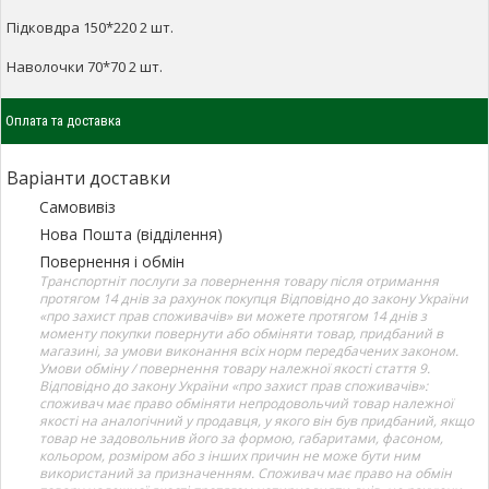
Підковдра 150*220 2 шт.
Наволочки 70*70 2 шт.
Оплата та доставка
Варіанти доставки
Самовивіз
Нова Пошта (відділення)
Повернення і обмін
Транспортніт послуги за повернення товару після отримання
протягом 14 днів за рахунок покупця Відповідно до закону України
«про захист прав споживачів» ви можете протягом 14 днів з
моменту покупки повернути або обміняти товар, придбаний в
магазині, за умови виконання всіх норм передбачених законом.
Умови обміну / повернення товару належної якості стаття 9.
Відповідно до закону України «про захист прав споживачів»:
споживач має право обміняти непродовольчий товар належної
якості на аналогічний у продавця, у якого він був придбаний, якщо
товар не задовольнив його за формою, габаритами, фасоном,
кольором, розміром або з інших причин не може бути ним
використаний за призначенням. Споживач має право на обмін