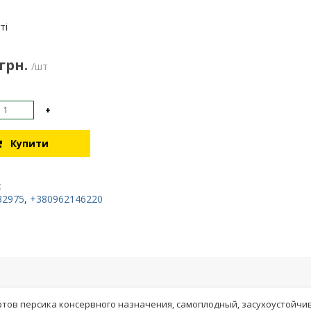
:
ті
 грн.
/шт
+
Купити
:
32975
,
+380962146220
ов персика консервного назначения, самоплодный, засухоустойчив