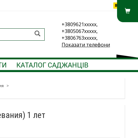
Вхід
+3809621xxxxx,
+3805067xxxxx,
+3806763xxxxx,
Показати телефони
ТИ
КАТАЛОГ САДЖАНЦІВ
ия
>
вания) 1 лет