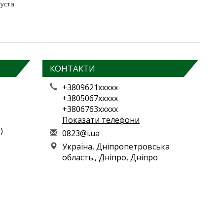
уста.
КОНТАКТИ
+3809621xxxxx
+3805067xxxxx
+3806763xxxxx
Показати телефони
)
0
823
@i.
ua
Україна, Дніпропетровська
область., Дніпро, Дніпро