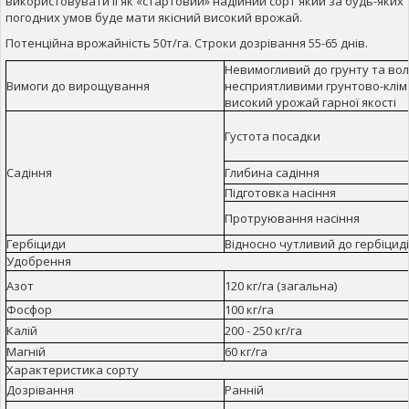
використовувати її як «стартовий» надійний сорт який за будь-яких
погодних умов буде мати якісний високий врожай.
Потенційна врожайність 50т/га. Строки дозрівання 55-65 днів.
Невимогливий до грунту та волог
Вимоги до вирощування
несприятливими грунтово-клім
високий урожай гарної якості
Густота посадки
Садіння
Глибина садіння
Підготовка насіння
Протруювання насіння
Гербіциди
Відносно чутливий до гербіцид
Удобрення
Азот
120 кг/га (загальна)
Фосфор
100 кг/га
Калій
200 - 250 кг/га
Магній
60 кг/га
Характеристика сорту
Дозрівання
Ранній