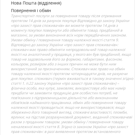
Нова Пошта (відділення)
Повернення і обмін
Транспортніт послуги за повернення товару після отримання
протягом 14 днів за рахунок покупця Відповідно до закону України
«про захист прав споживачів» ви можете протягом 14 днів з
моменту покупки повернути або обміняти товар, придбаний в
магазині, за умови виконання всіх норм передбачених законом.
Умови обміну / повернення товару належної якості стаття 9.
Відповідно до закону України «про захист прав споживачів»:
споживач має право обміняти непродовольчий товар належної
якості на аналогічний у продавця, у якого він був придбаний, якщо
товар не задовольнив його за формою, габаритами, фасоном,
кольором, розміром або з інших причин не може бути ним
використаний за призначенням. Споживач має право на обмін
товару належної якості протягом чотирнадцяти днів, не рахуючи
дня покупки. споживач (термін вживається в такому значенні згідно
статті 1. п.22 закону України «про захист прав споживачів») –
фізична особа, яка купує, замовляє, використовує або має намір
придбати чи замовити продукцію для особистих потреб, не
пов’язаних з підприємницькою діяльністю або виконанням
обов’язків найманого працівника. обмін або повернення товару
належної якості провадиться: якщо не використовувався; якщо
збережено його товарний вигляд, споживчі властивості, пломби,
ярлики; на підставі розрахунковий документ, виданий споживачеві
разом з проданим товаром. умови обміну / повернення товару
неналежної якості стаття 8. Згідно із законом України «про захист
прав споживачів»: в разі виявлення протягом встановленого