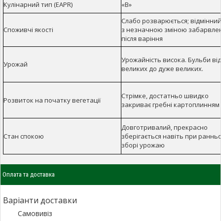
Кулінарний тип (EAPR)
«В»
Слабо розварюється; відмінний
Споживчі якості
з незначною зміною забарвле
після варіння
Урожайність висока. Бульби ві
Урожай
великих до дуже великих.
Стрімке, достатньо швидко
Розвиток на початку вегетації
закриває гребні картоплинням
Довготривалий, прекрасно
Стан спокою
зберігається навіть при раннь
зборі урожаю
Оплата та доставка
Варіанти доставки
Самовивіз