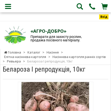
Вхід
«АГРО-ДОБРО»
Препарати для захисту рослин,
продажа посівного матеріалу.
Головна
>
Каталог
>
Насіння
>
Елітна насіннєва картопля
>
Насіннєва картопля ранніх сортів
>
Ревьера
>
Белароза I репродукція, 10кг
Белароза I репродукція, 10кг