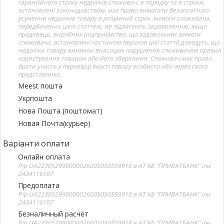
гарантійного строку недоліків споживач, в порядку та в строки,
встановлені законодавством, має право вимагати безоплатного
усунення недоліків товару в розумний строк. вимоги споживача,
передбачених цією статтею, не підлягають задоволенню, якщо
продавець, виробник (підприємство, що задовольняє вимоги
споживача, встановлені частиною першою цієї статті) доведуть, що
недоліки товару виникли внаслідок порушення споживачем правил
користування товаром або його зберігання. Споживач має право
брати участь у перевірці якості товару особисто або через свого
представника.
Meest пошта
Укрпошта
Нова Пошта (поштомат)
Новая Почта(курьер)
Варіанти оплати
Онлайн оплата
Р/р UA223052990000026005050559918 в АТ КБ "ПРИВАТБАНК" іпн
2434116107
Предоплата
Р/р UA223052990000026005050559918 в АТ КБ "ПРИВАТБАНК" іпн
2434116107
Безналичный расчёт
Р/р UA223052990000026005050559918 в АТ КБ "ПРИВАТБАНК" іпн