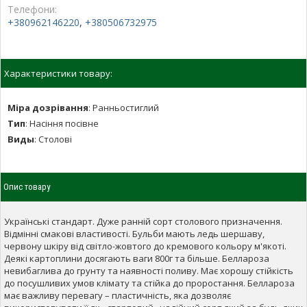
Телефони:
+380962146220
,
+380506732975
Характеристики товару:
Міра дозрівання
:
Ранньостиглий
Тип
:
Насіння посівне
Виды
:
Столові
Опис товару
Українські стандарт. Дуже ранній сорт столового призначення.
Відмінні смакові властивості. Бульби мають ледь шершаву,
червону шкіру від світло-жовтого до кремового кольору м'якоті.
Деякі картоплини досягають ваги 800г та більше. Беллароза
невибаглива до грунту та наявності поливу. Має хорошу стійкість
до посушливих умов клімату та стійка до проростання. Беллароза
має важливу перевагу – пластичність, яка дозволяє