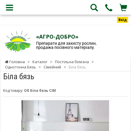
Вхід
«АГРО-ДОБРО»
Препарати для захисту рослин,
продажа посівного матеріалу.
Головна
>
Каталог
>
Постільна білизна
>
Однотонна Бязь
>
Сімейний
>
Біла бязь
Біла бязь
Код товару:
Об Біла бязь СІМ