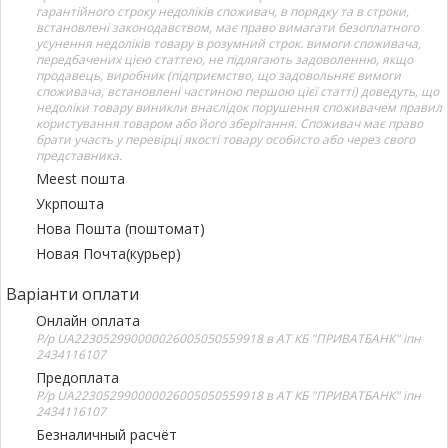
гарантійного строку недоліків споживач, в порядку та в строки,
встановлені законодавством, має право вимагати безоплатного
усунення недоліків товару в розумний строк. вимоги споживача,
передбачених цією статтею, не підлягають задоволенню, якщо
продавець, виробник (підприємство, що задовольняє вимоги
споживача, встановлені частиною першою цієї статті) доведуть, що
недоліки товару виникли внаслідок порушення споживачем правил
користування товаром або його зберігання. Споживач має право
брати участь у перевірці якості товару особисто або через свого
представника.
Meest пошта
Укрпошта
Нова Пошта (поштомат)
Новая Почта(курьер)
Варіанти оплати
Онлайн оплата
Р/р UA223052990000026005050559918 в АТ КБ "ПРИВАТБАНК" іпн
2434116107
Предоплата
Р/р UA223052990000026005050559918 в АТ КБ "ПРИВАТБАНК" іпн
2434116107
Безналичный расчёт