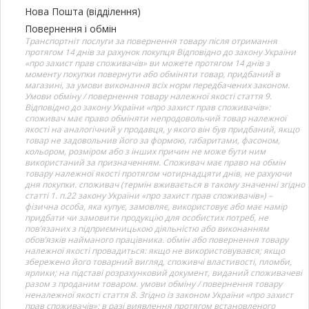
Нова Пошта (відділення)
Повернення і обмін
Транспортніт послуги за повернення товару після отримання
протягом 14 днів за рахунок покупця Відповідно до закону України
«про захист прав споживачів» ви можете протягом 14 днів з
моменту покупки повернути або обміняти товар, придбаний в
магазині, за умови виконання всіх норм передбачених законом.
Умови обміну / повернення товару належної якості стаття 9.
Відповідно до закону України «про захист прав споживачів»:
споживач має право обміняти непродовольчий товар належної
якості на аналогічний у продавця, у якого він був придбаний, якщо
товар не задовольнив його за формою, габаритами, фасоном,
кольором, розміром або з інших причин не може бути ним
використаний за призначенням. Споживач має право на обмін
товару належної якості протягом чотирнадцяти днів, не рахуючи
дня покупки. споживач (термін вживається в такому значенні згідно
статті 1. п.22 закону України «про захист прав споживачів») –
фізична особа, яка купує, замовляє, використовує або має намір
придбати чи замовити продукцію для особистих потреб, не
пов’язаних з підприємницькою діяльністю або виконанням
обов’язків найманого працівника. обмін або повернення товару
належної якості провадиться: якщо не використовувався; якщо
збережено його товарний вигляд, споживчі властивості, пломби,
ярлики; на підставі розрахунковий документ, виданий споживачеві
разом з проданим товаром. умови обміну / повернення товару
неналежної якості стаття 8. Згідно із законом України «про захист
прав споживачів»: в разі виявлення протягом встановленого