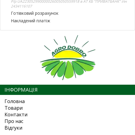
Р/р UA223052990000026005050559918 в АТ КБ "ПРИВАТБАНК" іпн
2434116107
Готівковий розрахунок
Накладений платіж
ІНФОРМАЦІЯ
Головна
Товари
Контакти
Про нас
Відгуки